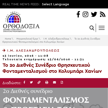
REAL TIME NEWS FEED:
Select Language
Home
\
Μητροπολιτικό Έργο
\
Ι.Μ. Αλεξανδρουπόλεως
\
Το 2ο Διεθνές Συνέδριο
Θρησκευτικού Φονταμενταλισμού στο Κολυμπάρι Χανίων
Ι.Μ. ΑΛΕΞΑΝΔΡΟΥΠΌΛΕΩΣ
23 Ιουνίου, 2026 - 11:08
Τελευταία ενημέρωση: 23/06/2026 - 11:31
Το 2ο Διεθνές Συνέδριο Θρησκευτικού
Φονταμενταλισμού στο Κολυμπάρι Χανίων
Διαδώστε: