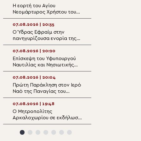
Σωτήρος στην Ερμούπολη
Η εορτή του Αγίου
Μητροπολίτης Κι
Νεομάρτυρος Χρήστου του
Θεία Μεταμόρφ
εκ Πρεβέζης
καλεί να μεταμ
τη ζωή μας
07.08.2026 | 20:35
07.08.2026 | 19:0
Ο Ύδρας Εφραίμ στην
Παρακολουθήστε
πανηγυρίζουσα ενορία της
ειδήσεων
Μεταμορφώσεως του
Σωτήρος στην Αίγινα
07.08.2026 | 20:20
07.08.2026 | 18:4
Επίσκεψη του Υφυπουργού
Η πανήγυρη του 
Ναυτιλίας και Νησιωτικής
Καθεδρικού Ναο
Πολιτικής στον Μητροπολίτη
Μεταμορφώσεως
Λέρου
Σωτήρος στο Αρ
07.08.2026 | 20:04
07.08.2026 | 18:2
Πρώτη Παράκληση στον Ιερό
Πανηγυρικός Εσ
Ναό της Παναγίας του
Μεταμορφώσεως
Κάστρου Λέρου
Σωτήρος στο Αρ
07.08.2026 | 19:48
07.08.2026 | 18:1
Ο Μητροπολίτης
Ιερόσυλοι βανδά
Αρκαλοχωρίου σε εκδήλωση
εκκλησάκι της
για τα θύματα της
Μεταμορφώσεως
ναζιστικής κατοχής της
Σωτήρος στα Κα
Εμπάρου