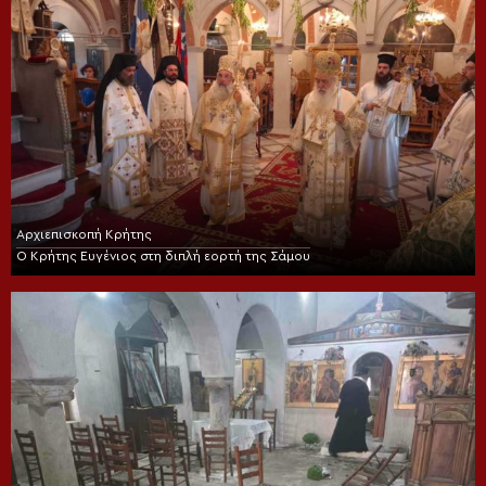
Αρχιεπισκοπή Κρήτης
Ο Κρήτης Ευγένιος στη διπλή εορτή της Σάμου