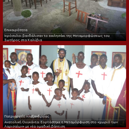
Επικαιρότητα
Ιερόσυλοι βανδάλισαν το εκκλησάκι της Μεταμορφώσεως του
Σωτήρος στα Καλύβια
Πατριαρχείο Αλεξανδρείας
Ανατολική Ουγκάντα: Εορτάστηκε η Μεταμόρφωση στο «χωριό των
Λαρισαίων» με νέα ομαδική βάπτιση