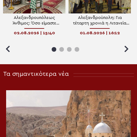
Αλεξανδρουπόλεως
Αλεξανδρούπολη: Για
Άνθιμος: Όσο είμαστε
τέταρτη χρονιά η Λιτανεία
στραμμένοι προς τον Χριστό,
για την Πρόοδο του Τιμίου
02.08.2026 | 15:40
01.08.2026 | 16:12
μπορούμε να ξεπεράσουμε
Σταυρού
τις δοκιμασίες
Τα σημαντικότερα νέα