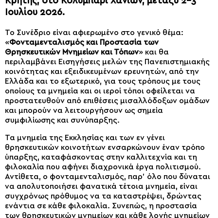
Κρήτης, στο Κολυμπάρι Χανίων, μεταξύ 2-3
Ιουλίου 2026.
Το Συνέδριο είναι αφιερωμένο στο γενικό θέμα:
«
Φονταμενταλισμός και Προστασία των
Θρησκευτικών Μνημείων και Τόπων
» και θα
περιλαμβάνει Εισηγήσεις μελών της Πανεπιστημιακής
κοινότητας και εξειδικευμένων ερευνητών, από την
Ελλάδα και το εξωτερικό, για τους τρόπους με τους
οποίους τα μνημεία και οι ιεροί τόποι οφείλεται να
προστατευθούν από επιθέσεις μισαλλόδοξων ομάδων
και μπορούν να λειτουργήσουν ως σημεία
συμφιλίωσης και συνύπαρξης.
Τα μνημεία της Εκκλησίας και των εν γένει
θρησκευτικών κοινοτήτων ενσαρκώνουν έναν τρόπο
ύπαρξης, καταφάσκοντας στην καλλιτεχνία και τη
φιλοκαλία που αφήνει διαχρονικά έργα πολιτισμού.
Αντίθετα, ο φονταμενταλισμός, παρ’ όλο που δύναται
να απολυτοποιήσει φανατικά τέτοια μνημεία, είναι
συγχρόνως πρόθυμος να τα καταστρέψει, δρώντας
ενάντια σε κάθε φιλοκαλία. Συνεπώς, η προστασία
των θρησκευτικών μνημείων και κάθε λογής μνημείων