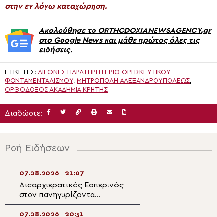
στην εν λόγω καταχώρηση.
Ακολούθησε το ORTHODOXIANEWSAGENCY.gr
στο Google News και μάθε πρώτος όλες τις
ειδήσεις.
ΕΤΙΚΈΤΕΣ:
ΔΙΕΘΝΈΣ ΠΑΡΑΤΗΡΗΤΉΡΙΟ ΘΡΗΣΚΕΥΤΙΚΟΎ
ΦΟΝΤΑΜΕΝΤΑΛΙΣΜΟΎ
,
ΜΗΤΡΌΠΟΛΗ ΑΛΕΞΑΝΔΡΟΥΠΌΛΕΩΣ
,
ΟΡΘΌΔΟΞΟΣ ΑΚΑΔΗΜΊΑ ΚΡΉΤΗΣ
Διαδώστε:
Ροή Ειδήσεων
07.08.2026 | 21:07
07.08.2026 | 19:3
Δισαρχιερατικός Εσπερινός
Ο Μητροπολίτης 
στον πανηγυρίζοντα
στην Σκήτη Αγία
Μητροπολιτικό Ναό της
Αγίου Όρους
Μεταμορφώσεως του
07.08.2026 | 20:51
07.08.2026 | 19:1