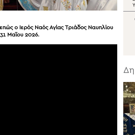
Εορτάστηκε η
Υ
Μεταμόρφωση στο
κ
«χωριό των Λαρισαίων»
Π
με νέα ομαδική βάπτιση
Μ
πώς ο Ιερός Ναός Αγίας Τριάδος Ναυπλίου
 31 Μαΐου 2026.
Δη