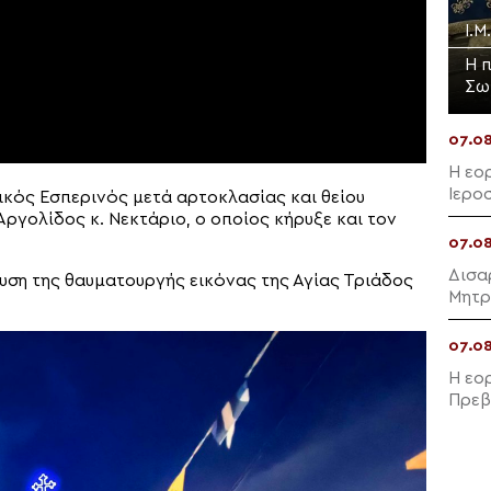
Ι.Μ
Η 
Σω
07.0
Η εο
Ιερο
ικός Εσπερινός μετά αρτοκλασίας και θείου
γολίδος κ. Νεκτάριο, ο οποίος κήρυξε και τον
07.0
Δισα
υση της θαυματουργής εικόνας της Αγίας Τριάδος
Μητρ
στην
07.0
Η εο
Πρεβ