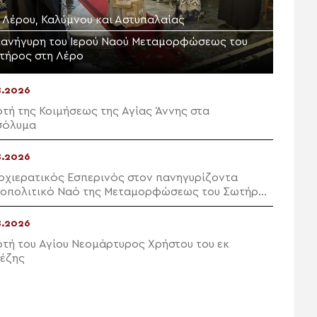
. Λέρου, Καλύμνου και Αστυπαλαίας
πανήγυρη του Ιερού Ναού Μεταμορφώσεως του
τήρος στη Λέρο
8.2026
ρτή της Κοιμήσεως της Αγίας Άννης στα
σόλυμα
8.2026
ρχιερατικός Εσπερινός στον πανηγυρίζοντα
οπολιτικό Ναό της Μεταμορφώσεως του Σωτήρος
 Ερμούπολη
8.2026
ρτή του Αγίου Νεομάρτυρος Χρήστου του εκ
έζης