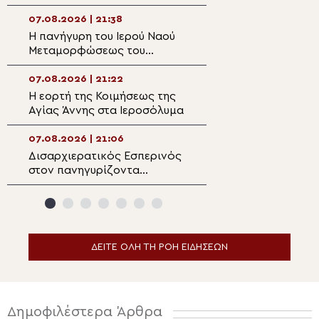
Μητροπολίτη Σπάρτης στη
Πολιτικής στον 
Ρειχέα
Λέρου
07.08.2026 | 21:38
07.08.2026 | 20:
Η πανήγυρη του Ιερού Ναού
Πρώτη Παράκλησ
Μεταμορφώσεως του
Ναό της Παναγία
Σωτήρος στη Λέρο
Κάστρου Λέρου
07.08.2026 | 21:22
07.08.2026 | 19:4
Η εορτή της Κοιμήσεως της
Ο Μητροπολίτης
Αγίας Άννης στα Ιεροσόλυμα
Αρκαλοχωρίου σ
για τα θύματα τη
ναζιστικής κατο
07.08.2026 | 21:06
07.08.2026 | 19:3
Εμπάρου
Δισαρχιερατικός Εσπερινός
Ο Μητροπολίτης 
στον πανηγυρίζοντα
στην Σκήτη Αγία
Μητροπολιτικό Ναό της
Αγίου Όρους
Μεταμορφώσεως του
Σωτήρος στην Ερμούπολη
ΔΕΙΤΕ ΟΛΗ ΤΗ ΡΟΗ ΕΙΔΗΣΕΩΝ
Δημοφιλέστερα Άρθρα