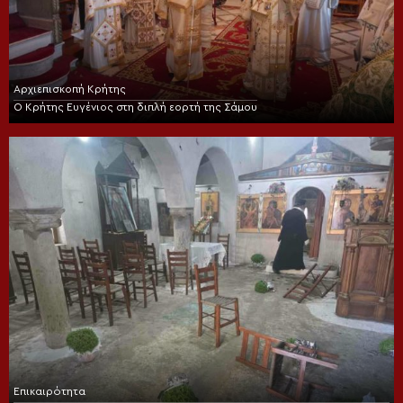
Αρχιεπισκοπή Κρήτης
Ο Κρήτης Ευγένιος στη διπλή εορτή της Σάμου
Επικαιρότητα