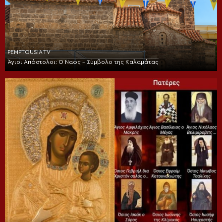
PEMPTOUSIA TV
Άγιοι Απόστολοι: Ο Ναός – Σύμβολο της Καλαμάτας