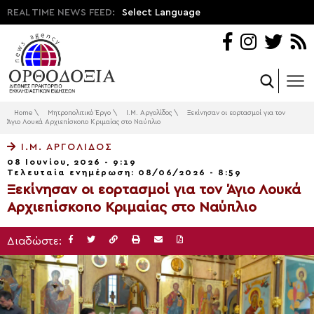
REAL TIME NEWS FEED:
Select Language
Home
\
Μητροπολιτικό Έργο
\
Ι.Μ. Αργολίδος
\
Ξεκίνησαν οι εορτασμοί για τον
Άγιο Λουκά Αρχιεπίσκοπο Κριμαίας στο Ναύπλιο
Ι.Μ. ΑΡΓΟΛΊΔΟΣ
08 Ιουνίου, 2026 - 9:19
Τελευταία ενημέρωση: 08/06/2026 - 8:59
Ξεκίνησαν οι εορτασμοί για τον Άγιο Λουκά
Αρχιεπίσκοπο Κριμαίας στο Ναύπλιο
Διαδώστε: