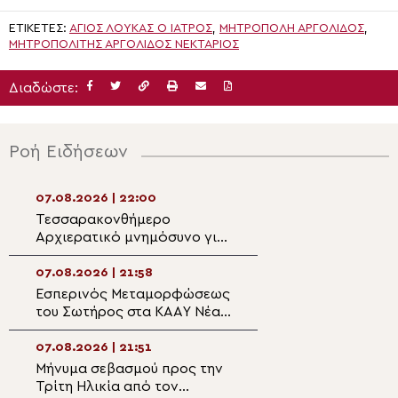
ΕΤΙΚΈΤΕΣ:
ΑΓΙΟΣ ΛΟΥΚΆΣ Ο ΙΑΤΡΌΣ
,
ΜΗΤΡΌΠΟΛΗ ΑΡΓΟΛΊΔΟΣ
,
ΜΗΤΡΟΠΟΛΊΤΗΣ ΑΡΓΟΛΊΔΟΣ ΝΕΚΤΆΡΙΟΣ
Διαδώστε:
Ροή Ειδήσεων
07.08.2026 | 22:00
07.08.2026 | 20:5
Τεσσαρακονθήμερο
Η εορτή του Αγίο
Αρχιερατικό μνημόσυνο για
Νεομάρτυρος Χρ
τον π. Δημήτριο Μαρτσούκο
εκ Πρεβέζης
στον Άγιο Ιωάννη Απιδέας
07.08.2026 | 21:58
07.08.2026 | 20:3
Εσπερινός Μεταμορφώσεως
Ο Ύδρας Εφραίμ
του Σωτήρος στα ΚΑΑΥ Νέας
πανηγυρίζουσα ε
Περάμου
Μεταμορφώσεως
Σωτήρος στην Αί
07.08.2026 | 21:51
07.08.2026 | 20:
Μήνυμα σεβασμού προς την
Επίσκεψη του Υ
Τρίτη Ηλικία από τον
Ναυτιλίας και Ν