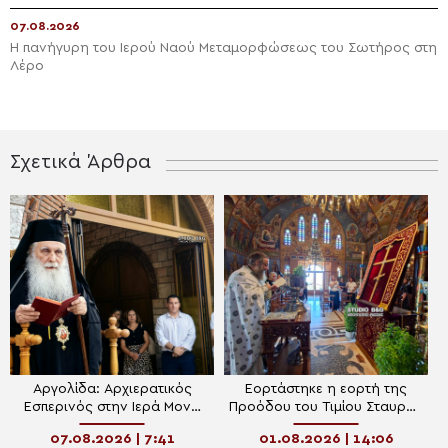
07.08.2026
Η πανήγυρη του Ιερού Ναού Μεταμορφώσεως του Σωτήρος στη
Λέρο
Σχετικά Άρθρα
Αργολίδα: Αρχιερατικός
Εορτάστηκε η εορτή της
Εσπερινός στην Ιερά Μονή
Προόδου του Τιμίου Σταυρού
Οσίου Θεοδοσίου
στον Ι.Ν. Κοιμήσεως
07.08.2026 | 7:41
01.08.2026 | 14:06
Θεοτόκου Κιβερίου