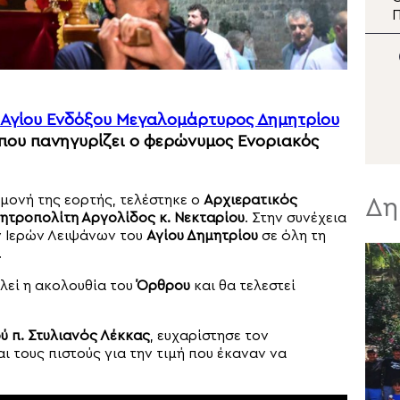
δελτίο ειδήσεων
Π
τ
Σ
Αγίου Ενδόξου Μεγαλομάρτυρος Δημητρίου
 που πανηγυρίζει ο φερώνυμος Ενοριακός
αμονή της εορτής, τελέστηκε ο
Αρχιερατικός
Δη
ητροπολίτη Αργολίδος κ. Νεκταρίου
. Στην συνέχεια
ν Ιερών Λειψάνων του
Αγίου Δημητρίου
σε όλη τη
.
λεί η ακολουθία του
Όρθρου
και θα τελεστεί
ύ π. Στυλιανός Λέκκας
, ευχαρίστησε τον
και τους πιστούς για την τιμή που έκαναν να