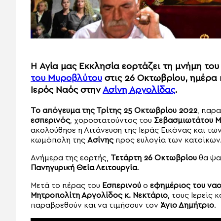
H Αγία μας Εκκλησία εορτάζει τη μνήμη του
του Μυροβλύτου
στις 26 Οκτωβρίου, ημέρα
Ιερός Ναός στην
Ασίνη Αργολίδας
.
Το απόγευμα της Τρίτης 25 Οκτωβρίου 2022
, παρ
εσπερινός
, χοροστατούντος του
Σεβασμιωτάτου Μ
ακολούθησε η Λιτάνευση της Ιεράς Εικόνας και τω
κωμόπολη της
Ασίνης
προς ευλογία των κατοίκων
Ανήμερα της εορτής,
Τετάρτη 26 Οκτωβρίου
θα ψα
Πανηγυρική Θεία Λειτουργία
.
Μετά το πέρας του
Εσπερινού
ο
εφημέριος του ναο
Μητροπολίτη Αργολίδος κ. Νεκτάριο
, τους Ιερείς 
παραβρεθούν και να τιμήσουν τον
Άγιο Δημήτριο
.