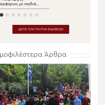
ορφύριος με παιδιά
Η αδυναμία της απιστίας
ης αθλητικής
κατασκήνωσης «Η
ερβία σε καλεί»
ΔΕΙΤΕ ΟΛΗ ΤΗ ΡΟΗ ΕΙΔΗΣΕΩΝ
μοφιλέστερα Άρθρα