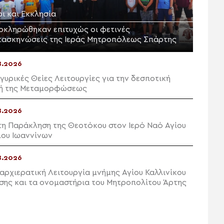
ι και Εκκλησία
οκληρώθηκαν επιτυχώς οι φετινές
τασκηνώσεις της Ιεράς Μητροπόλεως Σπάρτης
8.2026
γυρικές Θείες Λειτουργίες για την δεσποτική
ή της Μεταμορφώσεως
8.2026
η Παράκληση της Θεοτόκου στον Ιερό Ναό Αγίου
ίου Ιωαννίνων
8.2026
αρχιερατική Λειτουργία μνήμης Αγίου Καλλινίκου
σης και τα ονομαστήρια του Μητροπολίτου Άρτης