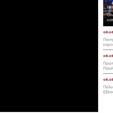
Νέο
Ολ
κα
08.0
Πανη
εορτ
08.0
Πρώτ
Παϊσ
08.0
Πολυ
Εδέσ