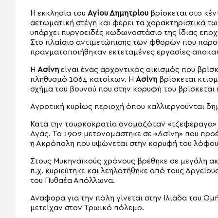
Η εκκλησία του
Αγίου Δημητρίου
βρίσκεται στο κέν
αετωματική στέγη και φέρει τα χαρακτηριστικά των
υπάρχει πυργοειδές κωδωνοστάσιο της ίδιας επο
Στο πλαίσιο αντιμετώπισης των φθορών που παρο
πραγματοποιήθηκαν εκτεταμένες εργασίες αποκατ
Η
Ασίνη
είναι ένας αρχοντικός οικισμός που βρίσκε
πληθυσμό 1064 κατοίκων. Η
Ασίνη
βρίσκεται κτισ
σχήμα του βουνού που στην κορυφή του βρίσκεται
Αγροτική κυρίως περιοχή όπου καλλιεργούνται δημ
Κατά την τουρκοκρατία ονομαζόταν «τζεφέραγα» 
Αγάς. Το 1902 μετονομάστηκε σε «Ασίνη» που προέ
η Ακρόπολη που υψώνεται στην κορυφή του λόφου,
Στους Μυκηναϊκούς χρόνους βρέθηκε σε μεγάλη ακ
π.χ. κυριεύτηκε και λεηλατήθηκε από τους Αργείο
του Πυθαέα Απόλλωνα.
Αναφορά για την πόλη γίνεται στην Ιλιάδα του Ομήρ
μετείχαν στον Τρωικό πόλεμο.