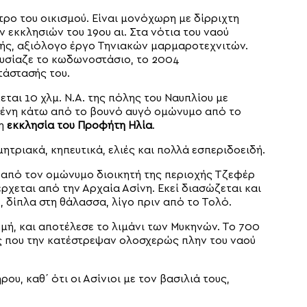
τρο του οικισμού. Είναι μονόχωρη με δίρριχτη
 εκκλησιών του 19ου αι. Στα νότια του ναού
χής, αξιόλογο έργο Τηνιακών μαρμαροτεχνιτών.
υσίαζε το κωδωνοστάσιο, το 2004
άστασής του.
ται 10 χλμ. Ν.Α. της πόλης του Ναυπλίου με
μένη κάτω από το βουνό αυγό ομώνυμο από το
 η
εκκλησία του Προφήτη Ηλία
.
ητριακά, κηπευτικά, ελιές και πολλά εσπεριδοειδή.
από τον ομώνυμο διοικητή της περιοχής Τζεφέρ
ρχεται από την Αρχαία Ασίνη. Εκεί διασώζεται και
 δίπλα στη θάλασσα, λίγο πριν από το Τολό.
μή, και αποτέλεσε το λιμάνι των Μυκηνών. Το 700
υς που την κατέστρεψαν ολοσχερώς πλην του ναού
ου, καθ΄ ότι οι Ασίνιοι με τον βασιλιά τους,