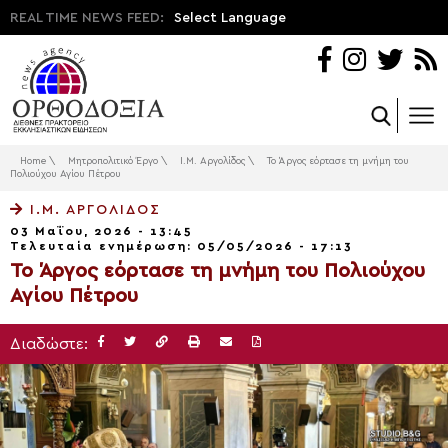
REAL TIME NEWS FEED:
Select Language
Home
\
Μητροπολιτικό Έργο
\
Ι.Μ. Αργολίδος
\
Το Άργος εόρτασε τη μνήμη του
Πολιούχου Αγίου Πέτρου
Ι.Μ. ΑΡΓΟΛΊΔΟΣ
03 Μαΐου, 2026 - 13:45
Τελευταία ενημέρωση: 05/05/2026 - 17:13
Το Άργος εόρτασε τη μνήμη του Πολιούχου
Αγίου Πέτρου
Διαδώστε: