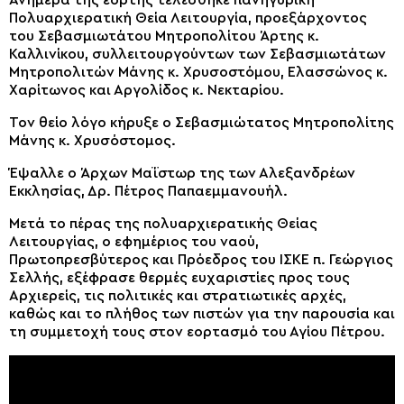
Ανήμερα της εορτής τελέσθηκε πανηγυρική
Πολυαρχιερατική Θεία Λειτουργία, προεξάρχοντος
του Σεβασμιωτάτου Μητροπολίτου Άρτης κ.
Καλλινίκου, συλλειτουργούντων των Σεβασμιωτάτων
Μητροπολιτών Μάνης κ. Χρυσοστόμου, Ελασσώνος κ.
Χαρίτωνος και Αργολίδος κ. Νεκταρίου.
Τον θείο λόγο κήρυξε ο Σεβασμιώτατος Μητροπολίτης
Μάνης κ. Χρυσόστομος.
Έψαλλε ο Άρχων Μαΐστωρ της των Αλεξανδρέων
Εκκλησίας, Δρ. Πέτρος Παπαεμμανουήλ.
Μετά το πέρας της πολυαρχιερατικής Θείας
Λειτουργίας, ο εφημέριος του ναού,
Πρωτοπρεσβύτερος και Πρόεδρος του ΙΣΚΕ π. Γεώργιος
Σελλής, εξέφρασε θερμές ευχαριστίες προς τους
Αρχιερείς, τις πολιτικές και στρατιωτικές αρχές,
καθώς και το πλήθος των πιστών για την παρουσία και
τη συμμετοχή τους στον εορτασμό του Αγίου Πέτρου.