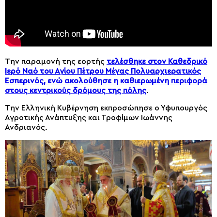
Την παραμονή της εορτής
τελέσθηκε στον Καθεδρικό
Ιερό Ναό του Αγίου Πέτρου Μέγας Πολυαρχιερατικός
Εσπερινός, ενώ ακολούθησε η καθιερωμένη περιφορά
στους κεντρικούς δρόμους της πόλης
.
Την Ελληνική Κυβέρνηση εκπροσώπησε ο Υφυπουργός
Αγροτικής Ανάπτυξης και Τροφίμων Ιωάννης
Ανδριανός.