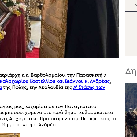
Σωτήρος
Μεταμορφώσεως του
Σωτήρος στη Μονή Σινά
Σ
Ν
Δη
ατριάρχη κ.κ. Βαρθολομαίου, την Παρασκευή 7
αλοχωρίου Καστελλίου και Βιάννου κ. Ανδρέας
,
α
της Πόλης, την Ακολουθία της
Α’ Στάσης των
αγίας μας, ευχαρίστησε τον Παναγιώτατο
ν συμπροσευχόμενο στο ιερό βήμα, Σεβασμιώτατο
νο, Αρχιερατικό Προϊστάμενο της Περιφέρειας, ο
Μητροπολίτη κ. Ανδρέα.