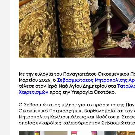
Με την ευλογία του Παναγιωτάτου Οικουμενικού Π
Μαρτίου 2025, ο
Σεβασμιώτατος Μητροπολίτης Αρκ
τέλεσε στον Ιερό Ναό Αγίου Δημητρίου στα
Ταταύλ
Χαιρετισμών
προς την Υπεραγία Θεοτόκο.
Ο Σεβασμιώτατος μίλησε για το πρόσωπο της Παν
Οικουμενικό Πατριάρχη κ.κ. Βαρθολομαίο και το
Μητροπολίτη Καλλιουπόλεως και Μαδύτου κ. Στέφα
οποίος εγκαρδίως καλωσόρισε τον Σεβασμιώτατο 