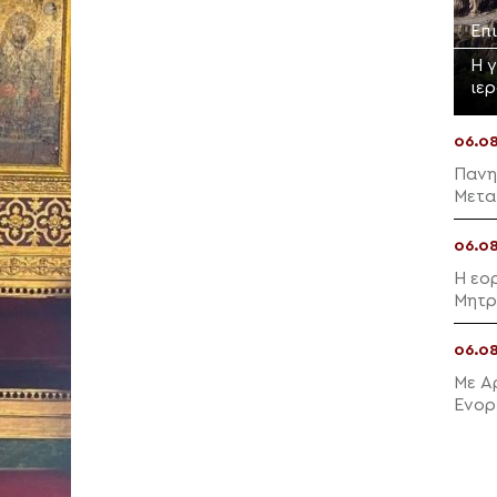
Επ
Η 
ιε
06.0
Πανη
Μετα
06.0
Η εο
Μητρ
06.0
Με Α
Ενορ
Μαλλ