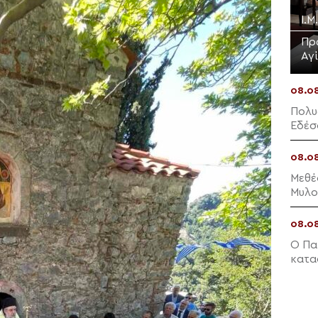
Ι.Μ
Πρ
Αγ
08.0
Πολυ
Εδέσ
08.0
Μεθέ
Μυλο
08.0
Ο Πα
κατα