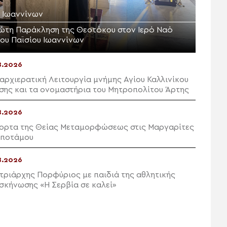
. Ιωαννίνων
ώτη Παράκληση της Θεοτόκου στον Ιερό Ναό
ίου Παϊσίου Ιωαννίνων
8.2026
αρχιερατική Λειτουργία μνήμης Αγίου Καλλινίκου
σης και τα ονομαστήρια του Μητροπολίτου Άρτης
8.2026
ορτα της Θείας Μεταμορφώσεως στις Μαργαρίτες
ποτάμου
8.2026
τριάρχης Πορφύριος με παιδιά της αθλητικής
σκήνωσης «Η Σερβία σε καλεί»