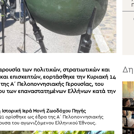
Μεταμορφώσεως του
Σωτήρος στο
σ
Αρκαλοχώρι
Δη
αρουσία των πολιτικών, στρατιωτικών και
και επισκεπτών, εορτάσθηκε την Κυριακή 14
 της Α΄ Πελοποννησιακής Γερουσίας, του
νου των επαναστατημένων Ελλήνων κατά την
η
Ιστορική Ιερά Μονή Ζωοδόχου Πηγής
1821 ορίσθηκε ως έδρα της Α΄ Πελοποννησιακής
ουσα του αγωνιζόμενου Ελληνικού Έθνους.