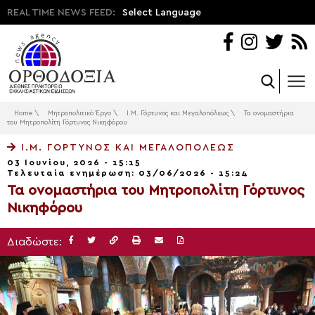
REAL TIME NEWS FEED:
Select Language
Home
\
Μητροπολιτικό Έργο
\
Ι.Μ. Γόρτυνος και Μεγαλοπόλεως
\
Τα ονομαστήρια
του Μητροπολίτη Γόρτυνος Νικηφόρου
Ι.Μ. ΓΌΡΤΥΝΟΣ ΚΑΙ ΜΕΓΑΛΟΠΌΛΕΩΣ
03 Ιουνίου, 2026 - 15:15
Τελευταία ενημέρωση: 03/06/2026 - 15:24
Τα ονομαστήρια του Μητροπολίτη Γόρτυνος
Νικηφόρου
Διαδώστε: