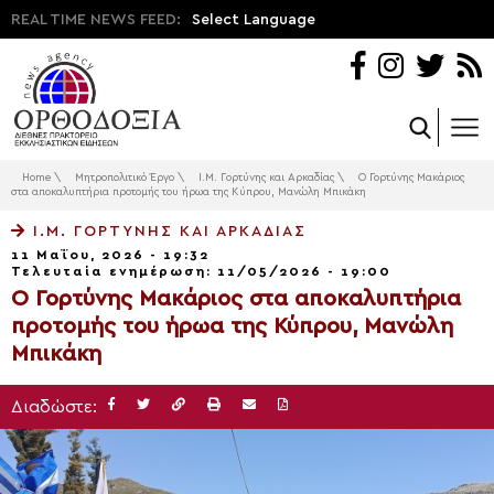
REAL TIME NEWS FEED:
Select Language
Home
\
Μητροπολιτικό Έργο
\
Ι.Μ. Γoρτύνης και Αρκαδίας
\
Ο Γορτύνης Μακάριος
στα αποκαλυπτήρια προτομής του ήρωα της Κύπρου, Μανώλη Μπικάκη
Ι.Μ. ΓOΡΤΎΝΗΣ ΚΑΙ ΑΡΚΑΔΊΑΣ
11 Μαΐου, 2026 - 19:32
Τελευταία ενημέρωση: 11/05/2026 - 19:00
Ο Γορτύνης Μακάριος στα αποκαλυπτήρια
προτομής του ήρωα της Κύπρου, Μανώλη
Μπικάκη
Διαδώστε: