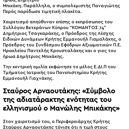
Μπικάκη. Παράλληλα, ο συμπολεμιστής Παναγιώτης
Περός παρέδωσε τιμητική πλακέτα.
Χαιρετισμό απηύθυναν επίσης ο εκπρόσωπος του
Συλλόγου Βετεράνων Κύπρου “ΚΟΜΑΝΤΟΣ 74”
Δημήτριος Τσαγκαράκης, ο Πρόεδρος της Λέσχης
Ειδικών Δυνάμεων Κρήτης Εμμανουήλ Γιαμαλάκης, ο
Πρόεδρος του Συνδέσμου Εφέδρων Αξιωματικών Π.Ε.
Ηρακλείου Παντελής Κρουσταλάκης και ο γιος του
ήρωα Δημήτριος Μπικάκης.
Την κεντρική ομιλία εκφώνησε το μέλος Ε.ΔΙ.Π του
Τμήματος Ιατρικής του Πανεπιστημίου Κρήτης
Εμμανουήλ Γιαχνάκης.
Σταύρος Αρναουτάκης: «Σύμβολο
της αδιατάρακτης ενότητας του
ελληνισμού ο Μανώλης Μπικάκης»
Στον χαιρετισμό του, ο Περιφερειάρχης Κρήτης
Σταύρος Αρναουτάκης τόνισε ότι η τιμή στους