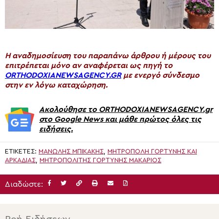
H αναδημοσίευση του παραπάνω άρθρου ή μέρους του
επιτρέπεται μόνο αν αναφέρεται ως πηγή το
ORTHODOXIANEWSAGENCY.GR
με ενεργό σύνδεσμο
στην εν λόγω καταχώρηση.
Ακολούθησε το ORTHODOXIANEWSAGENCY.gr
στο Google News και μάθε πρώτος όλες τις
ειδήσεις.
ΕΤΙΚΈΤΕΣ:
ΜΑΝΏΛΗΣ ΜΠΙΚΆΚΗΣ
,
ΜΗΤΡΌΠΟΛΗ ΓΟΡΤΎΝΗΣ ΚΑΙ
ΑΡΚΑΔΊΑΣ
,
ΜΗΤΡΟΠΟΛΊΤΗΣ ΓΟΡΤΎΝΗΣ ΜΑΚΆΡΙΟΣ
Διαδώστε: