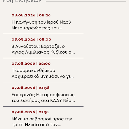
Ροή Ειδήσεων
08.08.2026 | 08:26
07.08.2026 | 21:2
Η πανήγυρη του Ιερού Ναού
Η εορτή της Κοι
Μεταμορφώσεως του
Αγίας Άννης στα
Σωτήρος στην Παραλία
Οφρυνίου
08.08.2026 | 08:00
07.08.2026 | 21:0
8 Αυγούστου: Εορτάζει ο
Δισαρχιερατικό
Άγιος Αιμιλιανός Κυζίκου ο
στον πανηγυρίζ
Ομολογητής
Μητροπολιτικό 
Μεταμορφώσεως
07.08.2026 | 22:00
07.08.2026 | 20:5
Σωτήρος στην Ε
Τεσσαρακονθήμερο
Η εορτή του Αγίο
Αρχιερατικό μνημόσυνο για
Νεομάρτυρος Χρ
τον π. Δημήτριο Μαρτσούκο
εκ Πρεβέζης
στον Άγιο Ιωάννη Απιδέας
07.08.2026 | 21:58
07.08.2026 | 20:3
Εσπερινός Μεταμορφώσεως
Ο Ύδρας Εφραίμ
του Σωτήρος στα ΚΑΑΥ Νέας
πανηγυρίζουσα ε
Περάμου
Μεταμορφώσεως
Σωτήρος στην Αί
07.08.2026 | 21:51
07.08.2026 | 20:
Μήνυμα σεβασμού προς την
Επίσκεψη του Υ
Τρίτη Ηλικία από τον
Ναυτιλίας και Ν