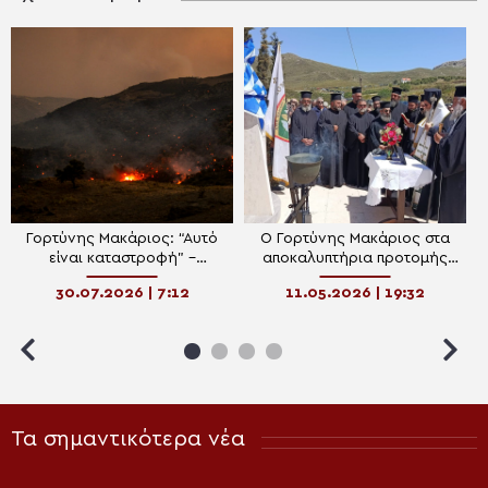
Γορτύνης Μακάριος: “Αυτό
Ο Γορτύνης Μακάριος στα
είναι καταστροφή” –
αποκαλυπτήρια προτομής
Ολονύκτια μάχη με τις
του ήρωα της Κύπρου,
30.07.2026 | 7:12
11.05.2026 | 19:32
φλόγες στο νότιο Ρέθυμνο,
Μανώλη Μπικάκη
στο πλευρό των
δοκιμαζομένων η Εκκλησία
Τα σημαντικότερα νέα