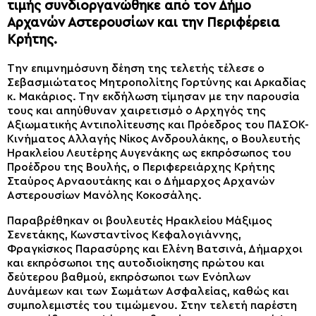
τιμής συνδιοργανώθηκε από τον Δήμο
Αρχανών Αστερουσίων και την Περιφέρεια
Κρήτης.
Την επιμνημόσυνη δέηση της τελετής τέλεσε ο
Σεβασμιώτατος Μητροπολίτης Γορτύνης και Αρκαδίας
κ. Μακάριος. Την εκδήλωση τίμησαν με την παρουσία
τους και απηύθυναν χαιρετισμό ο Αρχηγός της
Αξιωματικής Αντιπολίτευσης και Πρόεδρος του ΠΑΣΟΚ-
Κινήματος Αλλαγής Νίκος Ανδρουλάκης, ο Βουλευτής
Ηρακλείου Λευτέρης Αυγενάκης ως εκπρόσωπος του
Προέδρου της Βουλής, ο Περιφερειάρχης Κρήτης
Σταύρος Αρναουτάκης και ο Δήμαρχος Αρχανών
Αστερουσίων Μανόλης Κοκοσάλης.
Παραβρέθηκαν οι βουλευτές Ηρακλείου Μάξιμος
Σενετάκης, Κωνσταντίνος Κεφαλογιάννης,
Φραγκίσκος Παρασύρης και Ελένη Βατσινά, Δήμαρχοι
και εκπρόσωποι της αυτοδιοίκησης πρώτου και
δεύτερου βαθμού, εκπρόσωποι των Ενόπλων
Δυνάμεων και των Σωμάτων Ασφαλείας, καθώς και
συμπολεμιστές του τιμώμενου. Στην τελετή παρέστη