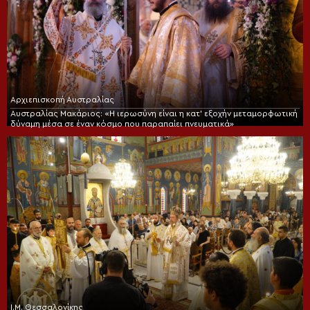
Αρχιεπισκοπή Αυστραλίας
Αυστραλίας Μακάριος: «Η ιερωσύνη είναι η κατ’ εξοχήν μεταμορφωτική
δύναμη μέσα σε έναν κόσμο που παραπαίει πνευματικά»
Ι.Μ. Θεσσαλονίκης