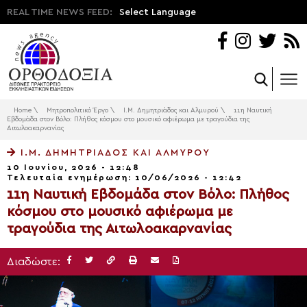
REAL TIME NEWS FEED:
Select Language
Home
\
Μητροπολιτικό Έργο
\
Ι.Μ. Δημητριάδος και Αλμυρού
\
11η Ναυτική
Εβδομάδα στον Βόλο: Πλήθος κόσμου στο μουσικό αφιέρωμα με τραγούδια της
Αιτωλοακαρνανίας
Ι.Μ. ΔΗΜΗΤΡΙΆΔΟΣ ΚΑΙ ΑΛΜΥΡΟΎ
10 Ιουνίου, 2026 - 12:48
Τελευταία ενημέρωση: 10/06/2026 - 12:42
11η Ναυτική Εβδομάδα στον Βόλο: Πλήθος
κόσμου στο μουσικό αφιέρωμα με
τραγούδια της Αιτωλοακαρνανίας
Διαδώστε: