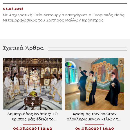
06.08.2026
Με Αρχιερατική Θεία Λειτουργία πανηγύρισε ο Ενοριακός Ναός
Μεταμορφώσεως του Σωτήρος Μαλλών Ιεράπετρας
Σχετικά Άρθρα
Δημητριάδος Ιγνάτιος: «Ο
Αγιασμός των πρώτων
Χριστός μάς έδειξε το
ολοκληρωμένων κελιών της
μέλλον μας»
Παλαιάς Ιεράς Μονής
06.08.2026 | 12:42
05.08.2026 | 16:40
Παναγίας Κάτω Ξενιάς