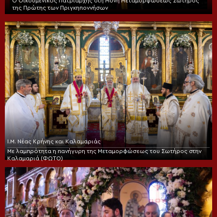
Ο Οικουμενικός Πατριάρχης στη Μονή Μεταμορφώσεως Σωτήρος
της Πρώτης των Πριγκηποννήσων
Ι.Μ. Νέας Κρήνης και Καλαμαριάς
Με λαμπρότητα η πανήγυρη της Μεταμορφώσεως του Σωτήρος στην
Καλαμαριά (ΦΩΤΟ)