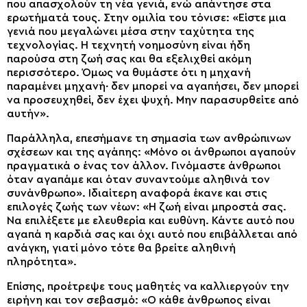
που απασχολούν τη νέα γενιά, ενώ απάντησε στα
ερωτήματά τους. Στην ομιλία του τόνισε: «Είστε μια
γενιά που μεγαλώνει μέσα στην ταχύτητα της
τεχνολογίας. Η τεχνητή νοημοσύνη είναι ήδη
παρούσα στη ζωή σας και θα εξελιχθεί ακόμη
περισσότερο. Όμως να θυμάστε ότι η μηχανή
παραμένει μηχανή∙ δεν μπορεί να αγαπήσει, δεν μπορεί
να προσευχηθεί, δεν έχει ψυχή. Μην παρασυρθείτε από
αυτήν».
Παράλληλα, επεσήμανε τη σημασία των ανθρώπινων
σχέσεων και της αγάπης: «Μόνο οι άνθρωποι αγαπούν
πραγματικά ο ένας τον άλλον. Γινόμαστε άνθρωποι
όταν αγαπάμε και όταν συναντούμε αληθινά τον
συνάνθρωπο». Ιδιαίτερη αναφορά έκανε και στις
επιλογές ζωής των νέων: «Η ζωή είναι μπροστά σας.
Να επιλέξετε με ελευθερία και ευθύνη. Κάντε αυτό που
αγαπά η καρδιά σας και όχι αυτό που επιβάλλεται από
ανάγκη, γιατί μόνο τότε θα βρείτε αληθινή
πληρότητα».
Επίσης, προέτρεψε τους μαθητές να καλλιεργούν την
ειρήνη και τον σεβασμό: «Ο κάθε άνθρωπος είναι