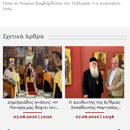
Όταν οι Τούρκοι βομβάρδισαν την Τηλλυρία: 7-9 Αυγούστου
1964
Σχετικά Άρθρα
Δημητριάδος Ιγνάτιος: «Η
Ο Διευθυντής της Β/θμιας
Παναγία μας δείχνει τον
Εκπαίδευσης Μαγνησίας
δρόμο της ταπείνωσης και
στον Μητροπολίτη
07.08.2026 | 12:26
07.08.2026 | 10:38
της σιωπής»
Δημητριάδος