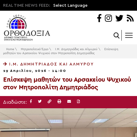
REAL TIME NEWS FEED:
Select Language
Home
\
Μητροπολιτικό Έργο
\
Ι.Μ. Δημητριάδος και Αλμυρού
\
Επίσκεψη
μαθητών του Αρσακείου Ψυχικού στον Μητροπολίτη Δημητριάδος
Ι.Μ. ΔΗΜΗΤΡΙΆΔΟΣ ΚΑΙ ΑΛΜΥΡΟΎ
29 Απριλίου, 2026 - 14:00
Επίσκεψη μαθητών του Αρσακείου Ψυχικού
στον Μητροπολίτη Δημητριάδος
Διαδώστε: