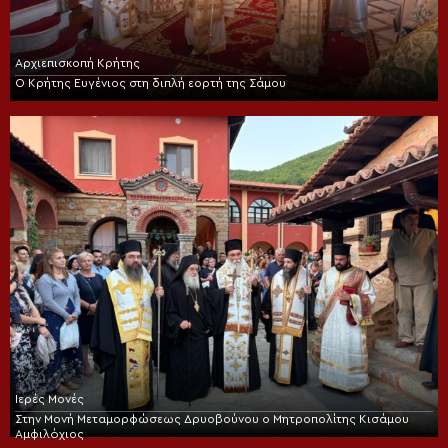
Αρχιεπισκοπή Κρήτης
Ο Κρήτης Ευγένιος στη διπλή εορτή της Σάμου
Ιερές Μονές
Στην Μονή Μεταμορφώσεως Δρυοβούνου ο Μητροπολίτης Κισάμου
Αμφιλόχιος