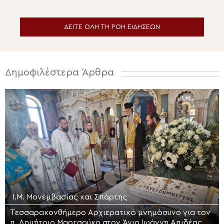
Σωτήρος στην Ερμούπολη
ΔΕΙΤΕ ΟΛΗ ΤΗ ΡΟΗ ΕΙΔΗΣΕΩΝ
Δημοφιλέστερα Άρθρα
Ι.Μ. Μονεμβασίας και Σπάρτης
Τεσσαρακονθήμερο Αρχιερατικό μνημόσυνο για τον
π. Δημήτριο Μαρτσούκο στον Άγιο Ιωάννη Απιδέας