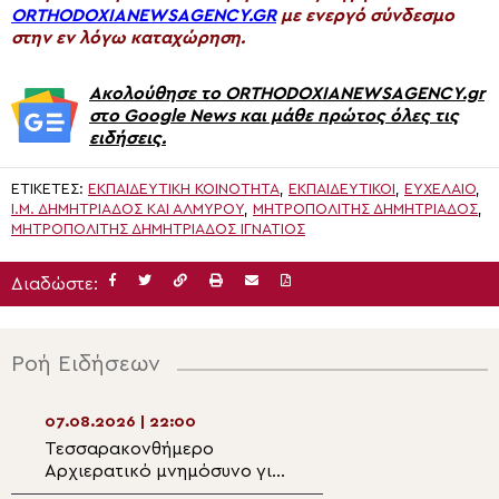
ORTHODOXIANEWSAGENCY.GR
με ενεργό σύνδεσμο
στην εν λόγω καταχώρηση.
Ακολούθησε το ORTHODOXIANEWSAGENCY.gr
στο Google News και μάθε πρώτος όλες τις
ειδήσεις.
ΕΤΙΚΈΤΕΣ:
ΕΚΠΑΙΔΕΥΤΙΚΉ ΚΟΙΝΌΤΗΤΑ
,
ΕΚΠΑΙΔΕΥΤΙΚΟΊ
,
ΕΥΧΈΛΑΙΟ
,
Ι.Μ. ΔΗΜΗΤΡΙΆΔΟΣ ΚΑΙ ΑΛΜΥΡΟΎ
,
ΜΗΤΡΟΠΟΛΊΤΗΣ ΔΗΜΗΤΡΙΆΔΟΣ
,
ΜΗΤΡΟΠΟΛΊΤΗΣ ΔΗΜΗΤΡΙΆΔΟΣ ΙΓΝΆΤΙΟΣ
Διαδώστε:
Ροή Ειδήσεων
07.08.2026 | 22:00
07.08.2026 | 20:5
Τεσσαρακονθήμερο
Η εορτή του Αγίο
Αρχιερατικό μνημόσυνο για
Νεομάρτυρος Χρ
τον π. Δημήτριο Μαρτσούκο
εκ Πρεβέζης