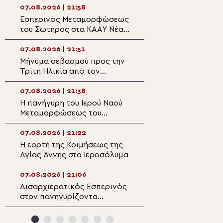
στον Άγιο Ιωάννη Απιδέας
07.08.2026 | 21:58
07.08.2026 | 20:3
Εσπερινός Μεταμορφώσεως
Ο Ύδρας Εφραίμ
του Σωτήρος στα ΚΑΑΥ Νέας
πανηγυρίζουσα ε
Περάμου
Μεταμορφώσεως
Σωτήρος στην Αί
07.08.2026 | 21:51
07.08.2026 | 20:
Μήνυμα σεβασμού προς την
Επίσκεψη του Υ
Τρίτη Ηλικία από τον
Ναυτιλίας και Ν
Μητροπολίτη Σπάρτης στη
Πολιτικής στον 
Ρειχέα
Λέρου
07.08.2026 | 21:38
07.08.2026 | 20:
Η πανήγυρη του Ιερού Ναού
Πρώτη Παράκλησ
Μεταμορφώσεως του
Ναό της Παναγία
Σωτήρος στη Λέρο
Κάστρου Λέρου
07.08.2026 | 21:22
07.08.2026 | 19:4
Η εορτή της Κοιμήσεως της
Ο Μητροπολίτης
Αγίας Άννης στα Ιεροσόλυμα
Αρκαλοχωρίου σ
για τα θύματα τη
ναζιστικής κατο
07.08.2026 | 21:06
07.08.2026 | 19:3
Εμπάρου
Δισαρχιερατικός Εσπερινός
Ο Μητροπολίτης 
στον πανηγυρίζοντα
στην Σκήτη Αγία
Μητροπολιτικό Ναό της
Αγίου Όρους
Μεταμορφώσεως του