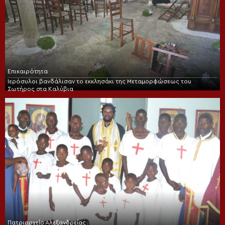
Επικαιρότητα
Ιερόσυλοι βανδάλισαν το εκκλησάκι της Μεταμορφώσεως του
Σωτήρος στα Καλύβια
Πατριαρχείο Αλεξανδρείας