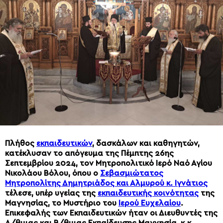
Πλήθος
εκπαιδευτικών
, δασκάλων και καθηγητών,
κατέκλυσαν το απόγευμα της Πέμπτης 26ης
Σεπτεμβρίου 2024, τον Μητροπολιτικό Ιερό Ναό Αγίου
Νικολάου Βόλου, όπου ο
Σεβασμιώτατος
Μητροπολίτης Δημητριάδος και Αλμυρού κ. Ιγνάτιος
τέλεσε, υπέρ υγείας της
εκπαιδευτικής κοινότητας
της
Μαγνησίας, το Μυστήριο του
Ιερού Ευχελαίου
.
Επικεφαλής των Εκπαιδευτικών ήταν οι Διευθυντές της