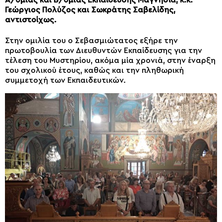
Α/θμιας και Β/θμιας Εκπαίδευσης Μαγνησία, κ.κ.
Γεώργιος Πολύζος και Σωκράτης Σαβελίδης,
αντιστοίχως.
Στην ομιλία του ο Σεβασμιώτατος εξήρε την
πρωτοβουλία των Διευθυντών Εκπαίδευσης για την
τέλεση του Μυστηρίου, ακόμα μία χρονιά, στην έναρξη
του σχολικού έτους, καθώς και την πληθωρική
συμμετοχή των Εκπαιδευτικών.