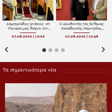
Δημητριάδος Ιγνάτιος: «Η
Ο Διευθυντής της Β/θμιας
Παναγία μας δείχνει τον
Εκπαίδευσης Μαγνησίας
δρόμο της ταπείνωσης και
στον Μητροπολίτη
07.08.2026 | 12:26
07.08.2026 | 10:38
της σιωπής»
Δημητριάδος
Τα σημαντικότερα νέα