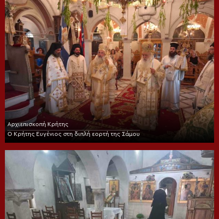
Αρχιεπισκοπή Κρήτης
Ο Κρήτης Ευγένιος στη διπλή εορτή της Σάμου