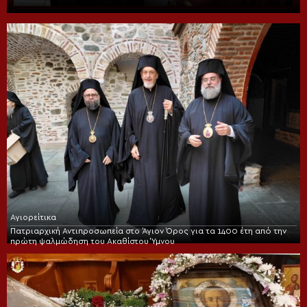
Αγιορείτικα
Πατριαρχική Αντιπροσωπεία στο Άγιον Όρος για τα 1400 έτη από την
πρώτη ψαλμώδηση του Ακαθίστου Ύμνου