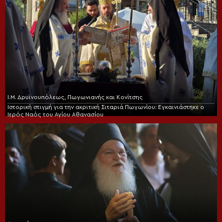
Ι.Μ. Δρυϊνουπόλεως, Πωγωνιανής και Κονίτσης
Ιστορική στιγμή για την ακριτική Σιταριά Πωγωνίου: Εγκαινιάστηκε ο
Ιερός Ναός του Αγίου Αθανασίου