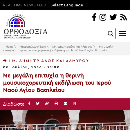
REAL TIME NEWS FEED:
Select Language
Home
\
Μητροπολιτικό Έργο
\
Ι.Μ. Δημητριάδος και Αλμυρού
\
Με μεγάλη
επιτυχία η θερινή μουσικοχορευτική εκδήλωση του Ιερού Ναού Αγίου Βασιλείου
Ι.Μ. ΔΗΜΗΤΡΙΆΔΟΣ ΚΑΙ ΑΛΜΥΡΟΎ
08 Ιουλίου, 2026 - 22:00
Με μεγάλη επιτυχία η θερινή
μουσικοχορευτική εκδήλωση του Ιερού
Ναού Αγίου Βασιλείου
Διαδώστε: