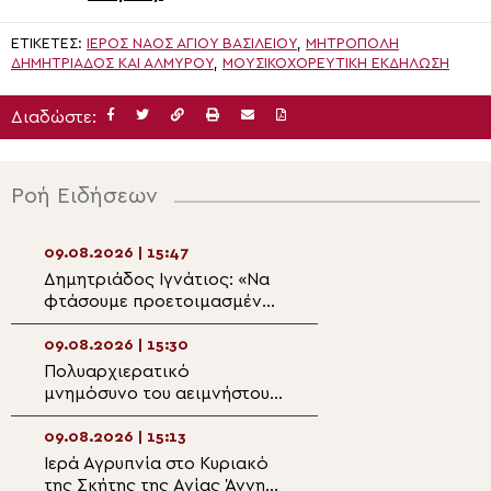
ΕΤΙΚΈΤΕΣ:
ΙΕΡΌΣ ΝΑΌΣ ΑΓΊΟΥ ΒΑΣΙΛΕΊΟΥ
,
ΜΗΤΡΌΠΟΛΗ
ΔΗΜΗΤΡΙΆΔΟΣ ΚΑΙ ΑΛΜΥΡΟΎ
,
ΜΟΥΣΙΚΟΧΟΡΕΥΤΙΚΉ ΕΚΔΉΛΩΣΗ
Διαδώστε:
Ροή Ειδήσεων
09.08.2026 | 15:47
09.08.2026 | 14:0
Δημητριάδος Ιγνάτιος: «Να
Η εορτή του Αγίο
φτάσουμε προετοιμασμένοι
Παντελεήμονος 
στο Πάσχα του καλοκαιριού»
Πατριαρχείο Ιε
09.08.2026 | 15:30
09.08.2026 | 13:4
Πολυαρχιερατικό
Ο Μητροπολίτης
μνημόσυνο του αειμνήστου
στη γιορτή λήξης
Χρυσοστόμου Σταμούλη στην
Σχολικού έτους 
Άνω Τούμπα
Γυμνασίου
09.08.2026 | 15:13
09.08.2026 | 13:2
Ιερά Αγρυπνία στο Κυριακό
Λευκορωσία: Η Π
της Σκήτης της Αγίας Άννης
Καζάν ευλογεί κα