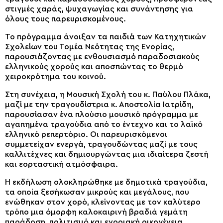
στιγμές χαράς, ψυχαγωγίας και συνάντησης για
όλους τους παρευρισκομένους.
Το πρόγραμμα άνοιξαν τα παιδιά των Κατηχητικών
Σχολείων του Τομέα Νεότητας της Ενορίας,
παρουσιάζοντας με ενθουσιασμό παραδοσιακούς
ελληνικούς χορούς και αποσπώντας το θερμό
χειροκρότημα του κοινού.
Στη συνέχεια, η Μουσική Σχολή του κ. Παύλου Πλάκα,
μαζί με την τραγουδίστρια κ. Αποστολία Ιατρίδη,
παρουσίασαν ένα πλούσιο μουσικό πρόγραμμα με
αγαπημένα τραγούδια από το έντεχνο και το λαϊκό
ελληνικό ρεπερτόριο. Οι παρευρισκόμενοι
συμμετείχαν ενεργά, τραγουδώντας μαζί με τους
καλλιτέχνες και δημιουργώντας μια ιδιαίτερα ζεστή
και εορταστική ατμόσφαιρα.
Η εκδήλωση ολοκληρώθηκε με δημοτικά τραγούδια,
τα οποία ξεσήκωσαν μικρούς και μεγάλους, που
ενώθηκαν στον χορό, κλείνοντας με τον καλύτερο
τρόπο μια όμορφη καλοκαιρινή βραδιά γεμάτη
παράδοση, πολιτισμό και ενοριακή οικογένεια.