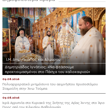
Ι.Μ. Δημητριάδος και Αλμυρού
Δημητριάδος Ιγνάτιος: «Να φτάσουμε
προετοιμασμένοι στο Πάσχα του καλοκαιριού»
09.08.2026
Πολυαρχιερατικό μνημόσυνο του αειμνήστου Χρυσοστόμου
Σταμούλη στην Άνω Τούμπα
09.08.2026
Ιερά Αγρυπνία στο Κυριακό της Σκήτης της Αγίας Άννης στο Άγιο
Όρος από τον Κιλκισίου Βαθολομαίο