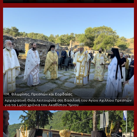
Ι.Μ. Φλωρίνης, Πρεσπών και Εορδαίας
Αρχιερατική Θεία Λειτουργία στη Βασιλική του Αγίου Αχιλλίου Πρεσπών
για τα 1.400 χρόνια του Ακαθίστου Ύμνου