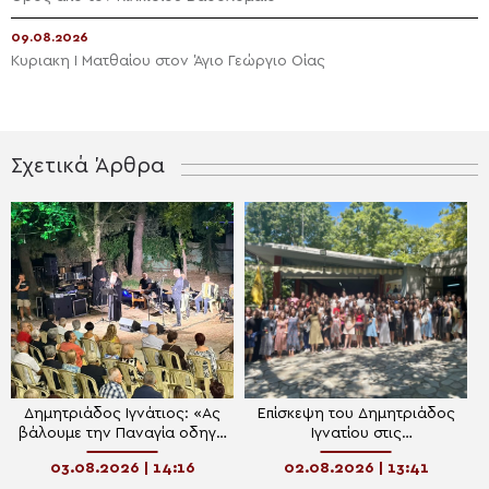
09.08.2026
Κυριακη Ι Ματθαίου στον Άγιο Γεώργιο Οίας
Σχετικά Άρθρα
Δημητριάδος Ιγνάτιος: «Ας
Επίσκεψη του Δημητριάδος
βάλουμε την Παναγία οδηγό
Ιγνατίου στις
στη ζωή μας»
κατασκηνώτριες του Αγίου
03.08.2026 | 14:16
02.08.2026 | 13:41
Λαυρεντίου