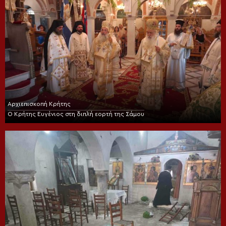
Αρχιεπισκοπή Κρήτης
Ο Κρήτης Ευγένιος στη διπλή εορτή της Σάμου