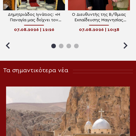
Δημητριάδος Ιγνάτιος: «Η
Ο Διευθυντής της Β/θμιας
Παναγία μας δείχνει τον
Εκπαίδευσης Μαγνησίας
δρόμο της ταπείνωσης και
στον Μητροπολίτη
07.08.2026 | 12:26
07.08.2026 | 10:38
της σιωπής»
Δημητριάδος
Τα σημαντικότερα νέα