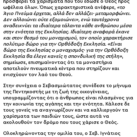
προσφέρει τα χαρίσματα που του έδωσε ο Θεός προς
ωφέλεια όλων. Όπως χαρακτηριστικά ανέφερε,
«το
Άγιο Πνεύμα έρχεται, αλλά δεν αλλάζει· μεταμορφώνει.
Δεν αλλοιώνει ούτε εξομοιώνει», ενώ ταυτόχρονα
αναδεικνύει τα ιδιαίτερα τάλαντα κάθε ανθρώπου μέσα
στην ενότητα της Εκκλησίας. Ιδιαίτερη αναφορά έκανε
και στον θεσμό του μοναχισμού, τον οποίο χαρακτήρισε
πολύτιμο δώρο για την Ορθόδοξη Εκκλησία. «Είναι
δώρο της Εκκλησίας ο μοναχισμός· για την Ορθόδοξη
Εκκλησία θα έλεγε κανείς η σπονδυλική της στήλη»
,
σημείωσε, επισημαίνοντας ότι τα μοναστήρια
αποτελούν πνευματικά κέντρα που στηρίζουν και
ενισχύουν τον λαό του Θεού.
Στην συνέχεια ο Σεβασμιώτατος συνέδεσε το μήνυμα
της Πεντηκοστής με τη ζωή της οικογένειας,
υπογραμμίζοντας ότι ο άνθρωπος είναι πλασμένος για
την κοινωνία της αγάπης και την ενότητα. Κάλεσε δε
τους γονείς να αναγνωρίζουν και να καλλιεργούν τα
χαρίσματα των παιδιών τους, ώστε αυτά να
ακολουθούν τον δρόμο που τους χάρισε ο Θεός.
Ολοκληρώνοντας την ομιλία του, ο Σεβ. Ιγνάτιος