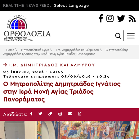
REAL TIME NEWS FEED:
Select Language
Home
\
Μητροπολιτικό Έργο
\
Ι.Μ. Δημητριάδος και Αλμυρού
\
Ο Μητροπολίτης
Δημητριάδος Ιγνάτιος στην Ιερά Μονή Αγίας Τριάδος Πανοράματος
Ι.Μ. ΔΗΜΗΤΡΙΆΔΟΣ ΚΑΙ ΑΛΜΥΡΟΎ
03 Ιουνίου, 2026 - 10:45
Τελευταία ενημέρωση: 03/06/2026 - 10:39
Ο Μητροπολίτης Δημητριάδος Ιγνάτιος
στην Ιερά Μονή Αγίας Τριάδος
Πανοράματος
Διαδώστε: