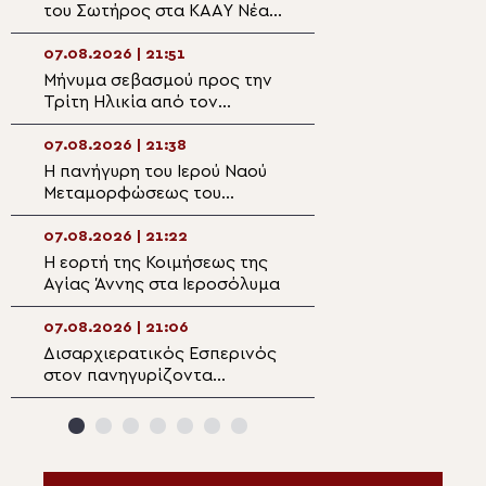
του Σωτήρος στα ΚΑΑΥ Νέας
πανηγυρίζουσα ε
Περάμου
Μεταμορφώσεως
Σωτήρος στην Αί
07.08.2026 | 21:51
07.08.2026 | 20:
Μήνυμα σεβασμού προς την
Επίσκεψη του Υ
Τρίτη Ηλικία από τον
Ναυτιλίας και Ν
Μητροπολίτη Σπάρτης στη
Πολιτικής στον 
Ρειχέα
Λέρου
07.08.2026 | 21:38
07.08.2026 | 20:
Η πανήγυρη του Ιερού Ναού
Πρώτη Παράκλησ
Μεταμορφώσεως του
Ναό της Παναγία
Σωτήρος στη Λέρο
Κάστρου Λέρου
07.08.2026 | 21:22
07.08.2026 | 19:4
Η εορτή της Κοιμήσεως της
Ο Μητροπολίτης
Αγίας Άννης στα Ιεροσόλυμα
Αρκαλοχωρίου σ
για τα θύματα τη
ναζιστικής κατο
07.08.2026 | 21:06
07.08.2026 | 19:3
Εμπάρου
Δισαρχιερατικός Εσπερινός
Ο Μητροπολίτης 
στον πανηγυρίζοντα
στην Σκήτη Αγία
Μητροπολιτικό Ναό της
Αγίου Όρους
Μεταμορφώσεως του
Σωτήρος στην Ερμούπολη