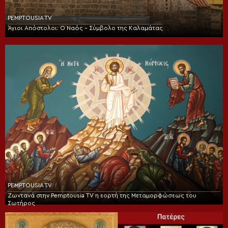
PEMPTOUSIA TV
Άγιοι Απόστολοι: Ο Ναός – Σύμβολο της Καλαμάτας
PEMPTOUSIA TV
Ζωντανά στην Pemptousia TV η εορτή της Μεταμορφώσεως του
Σωτήρος