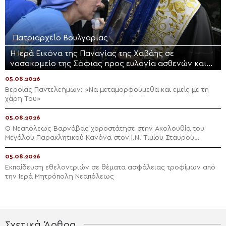
Πατριαρχείο Βουλγαρίας
Η Ιερά Εικόνα της Παναγίας της Χαβάης σε
νοσοκομείο της Σόφιας προς ευλογία ασθενών και
προσωπικού
05.08.2026
Βεροίας Παντελεήμων: «Nα μεταμορφούμεθα και εμείς με τη
χάρη Του»
05.08.2026
Ο Νεαπόλεως Βαρνάβας χοροστάτησε στην Ακολουθία του
Μεγάλου Παρακλητικού Κανόνα στον Ι.Ν. Τιμίου Σταυρού
Διαλογής
05.08.2026
Εκπαίδευση εθελοντριών σε θέματα ασφάλειας τροφίμων από
την Ιερά Μητρόπολη Νεαπόλεως
Σχετικά Άρθρα