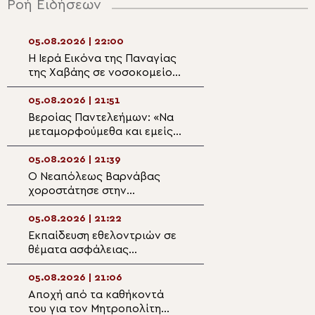
Ροή Ειδήσεων
05.08.2026 | 22:00
05.08.2026 | 20:3
Η Ιερά Εικόνα της Παναγίας
Η Μεταμόρφωση 
της Χαβάης σε νοσοκομείο
Πρόσκληση σε π
της Σόφιας προς ευλογία
ανακαίνιση
ασθενών και προσωπικού
05.08.2026 | 21:51
05.08.2026 | 20:
Βεροίας Παντελεήμων: «Nα
Ζωντανά στην P
μεταμορφούμεθα και εμείς
TV η εορτή της
με τη χάρη Του»
Μεταμορφώσεως
Σωτήρος
05.08.2026 | 21:39
05.08.2026 | 20:
Ο Νεαπόλεως Βαρνάβας
Αρχιεπίσκοπος Φ
χοροστάτησε στην
«Αποστολή της 
Ακολουθία του Μεγάλου
δεν είναι να ευλ
Παρακλητικού Κανόνα στον
μαζικής καταστ
05.08.2026 | 21:22
05.08.2026 | 19:4
Ι.Ν. Τιμίου Σταυρού Διαλογής
Εκπαίδευση εθελοντριών σε
Εκδήλωση τιμής 
θέματα ασφάλειας
ευγνωμοσύνης τ
τροφίμων από την Ιερά
Μεσολογγίου προ
Μητρόπολη Νεαπόλεως
του Καλάμου
05.08.2026 | 21:06
05.08.2026 | 19:3
Αποχή από τα καθήκοντά
Ευχαριστήριο μή
του για τον Μητροπολίτη
Μητρόπολης Κα