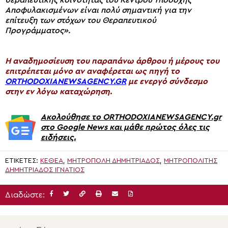
θεραπευτικής κοινότητας του Κέντρου Υποδοχής
Αποφυλακισμένων είναι πολύ σημαντική για την
επίτευξη των στόχων του Θεραπευτικού
Προγράμματος».
H αναδημοσίευση του παραπάνω άρθρου ή μέρους του
επιτρέπεται μόνο αν αναφέρεται ως πηγή το
ORTHODOXIANEWSAGENCY.GR
με ενεργό σύνδεσμο
στην εν λόγω καταχώρηση.
Ακολούθησε το ORTHODOXIANEWSAGENCY.gr
στο Google News και μάθε πρώτος όλες τις
ειδήσεις.
ΕΤΙΚΈΤΕΣ:
ΚΕΘΕΑ
,
ΜΗΤΡΌΠΟΛΗ ΔΗΜΗΤΡΙΆΔΟΣ
,
ΜΗΤΡΟΠΟΛΊΤΗΣ
ΔΗΜΗΤΡΙΆΔΟΣ ΙΓΝΆΤΙΟΣ
Διαδώστε: