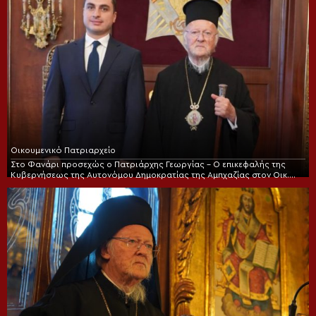
Οικουμενικό Πατριαρχείο
Στο Φανάρι προσεχώς ο Πατριάρχης Γεωργίας – Ο επικεφαλής της
Κυβερνήσεως της Αυτονόμου Δημοκρατίας της Αμπχαζίας στον Οικ.
Πατριάρχη