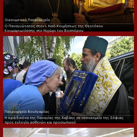
Οικουμενικό Πατριαρχείο
Ο Παναγιώτατος στον Ι. Ναό Κοιμήσεως της Θεοτόκου
Κουμαριωτίσσης στο Νιχώρι του Βοσπόρου
Πατριαρχείο Βουλγαρίας
Η Ιερά Εικόνα της Παναγίας της Χαβάης σε νοσοκομείο της Σόφιας
προς ευλογία ασθενών και προσωπικού