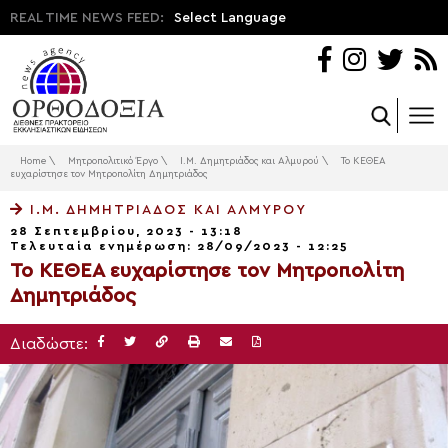
REAL TIME NEWS FEED:
Select Language
Home
\
Μητροπολιτικό Έργο
\
Ι.Μ. Δημητριάδος και Αλμυρού
\
Το ΚΕΘΕΑ
ευχαρίστησε τον Μητροπολίτη Δημητριάδος
Ι.Μ. ΔΗΜΗΤΡΙΆΔΟΣ ΚΑΙ ΑΛΜΥΡΟΎ
28 Σεπτεμβρίου, 2023 - 13:18
Τελευταία ενημέρωση: 28/09/2023 - 12:25
Το ΚΕΘΕΑ ευχαρίστησε τον Μητροπολίτη
Δημητριάδος
Διαδώστε: