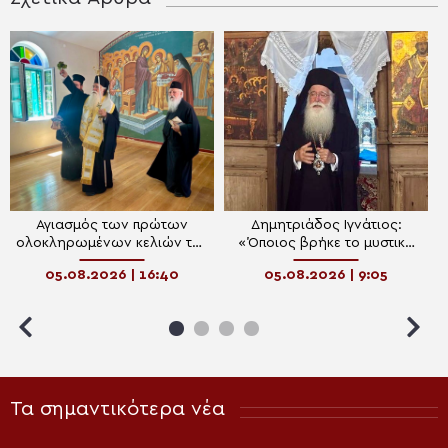
Αγιασμός των πρώτων
Δημητριάδος Ιγνάτιος:
ολοκληρωμένων κελιών της
«Όποιος βρήκε το μυστικό
Παλαιάς Ιεράς Μονής
της συγχώρεσης, βρήκε την
05.08.2026 | 16:40
05.08.2026 | 9:05
Παναγίας Κάτω Ξενιάς
ειρήνη στην ψυχή του»
Τα σημαντικότερα νέα