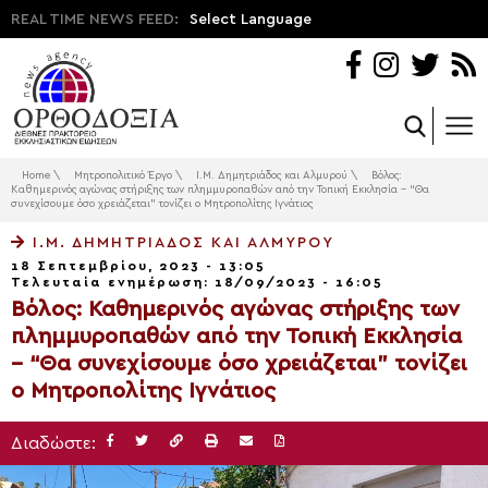
REAL TIME NEWS FEED:
Select Language
Home
\
Μητροπολιτικό Έργο
\
Ι.Μ. Δημητριάδος και Αλμυρού
\
Βόλος:
Καθημερινός αγώνας στήριξης των πλημμυροπαθών από την Τοπική Εκκλησία – “Θα
συνεχίσουμε όσο χρειάζεται” τονίζει ο Μητροπολίτης Ιγνάτιος
Ι.Μ. ΔΗΜΗΤΡΙΆΔΟΣ ΚΑΙ ΑΛΜΥΡΟΎ
18 Σεπτεμβρίου, 2023 - 13:05
Τελευταία ενημέρωση: 18/09/2023 - 16:05
Βόλος: Καθημερινός αγώνας στήριξης των
πλημμυροπαθών από την Τοπική Εκκλησία
– “Θα συνεχίσουμε όσο χρειάζεται” τονίζει
ο Μητροπολίτης Ιγνάτιος
Διαδώστε: