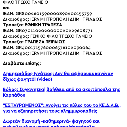
ΦΙΛΟΠΤΩΧΟ ΤΑΜΕΙΟ
και
IBAN: GR8002601590000890200155759
Δικαιούχος: ΙΕΡΑ ΜΗΤΡΟΠΟΛΗ ΔΗΜΗΤΡΙΑΔΟΣ
Τράπεζα: ΕΘΝΙΚΗ ΤΡΑΠΕΖΑ
IBAN: GR0701102020000020229608771
Δικαιούχος: ΓΕΝΙΚΟ ΦΙΛΟΠΤΩΧΟ ΤΑΜΕΙΟ
Τράπεζα: ΤΡΑΠΕΖΑ ΠΕΙΡΑΙΩΣ
IBAN: GR4001715760006576102090064
Δικαιούχος: ΙΕΡΑ ΜΗΤΡΟΠΟΛΗ ΔΗΜΗΤΡΙΑΔΟΣ
Διαβάστε επίσης:
Δημητριάδος Ιγνάτιος: Δεν θα αφήσουμε κανέναν
δίχως φαγητό! (video)
Βόλος: Συγκινητική βοήθεια από τα ακριτόπουλα της
Καρπάθου
“ΕΣΤΑΥΡΩΜΕΝΟΣ”: Ανοίγει τις πύλες του το ΚΕ.Δ.Α.Β.,
για να εξυπηρετήσει τους πλημμυροπαθείς
Δωρεάν διανομή -καθημερινά- φαγητού και
εμφιαλωμένου νερού από την Μητρόπολη