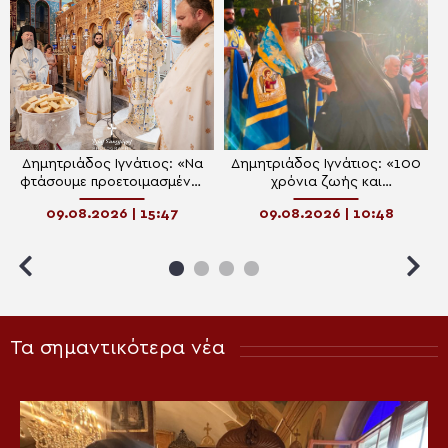
Δημητριάδος Ιγνάτιος: «Να
Δημητριάδος Ιγνάτιος: «100
φτάσουμε προετοιμασμένοι
χρόνια ζωής και
στο Πάσχα του καλοκαιριού»
προσφοράς του Ιερού Ναού
09.08.2026 | 15:47
09.08.2026 | 10:48
Κοιμήσεως της Θεοτόκου
Πτελεού»
Τα σημαντικότερα νέα