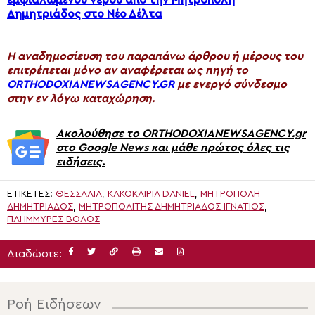
Δημητριάδος στο Νέο Δέλτα
H αναδημοσίευση του παραπάνω άρθρου ή μέρους του
επιτρέπεται μόνο αν αναφέρεται ως πηγή το
ORTHODOXIANEWSAGENCY.GR
με ενεργό σύνδεσμο
στην εν λόγω καταχώρηση.
Ακολούθησε το ORTHODOXIANEWSAGENCY.gr
στο Google News και μάθε πρώτος όλες τις
ειδήσεις.
ΕΤΙΚΈΤΕΣ:
ΘΕΣΣΑΛΙΑ
,
ΚΑΚΟΚΑΙΡΊΑ DANIEL
,
ΜΗΤΡΌΠΟΛΗ
ΔΗΜΗΤΡΙΆΔΟΣ
,
ΜΗΤΡΟΠΟΛΊΤΗΣ ΔΗΜΗΤΡΙΆΔΟΣ ΙΓΝΆΤΙΟΣ
,
ΠΛΗΜΜΎΡΕΣ ΒΌΛΟΣ
Διαδώστε:
Ροή Ειδήσεων