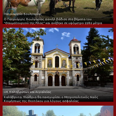
Πατριαρχείο Βουλγαρίας
Ο Πατριάρχης Βουλγαρίας Δανιήλ βάδισε στα βήματα του
“Θαυματουργού της Ρίλας” και ανέβηκε σε υψόμετρο 2282 μέτρα
Ι.Μ. Καλαβρύτων και Αιγιαλείας
Καλάβρυτα: Υπαίθρια θα πανηγυρίσει ο Μητροπολιτικός Ναός
Κοιμήσεως της Θεοτόκου για λόγους ασφαλείας