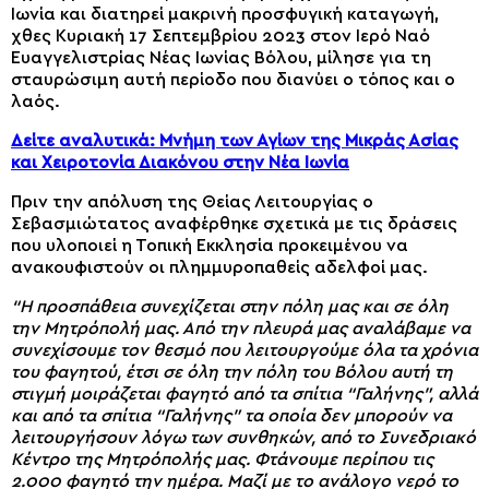
Ιωνία και διατηρεί μακρινή προσφυγική καταγωγή,
χθες Κυριακή 17 Σεπτεμβρίου 2023 στον Ιερό Ναό
Ευαγγελιστρίας Νέας Ιωνίας Βόλου, μίλησε για τη
σταυρώσιμη αυτή περίοδο που διανύει ο τόπος και ο
λαός.
Δείτε αναλυτικά: Μνήμη των Αγίων της Μικράς Ασίας
και Χειροτονία Διακόνου στην Νέα Ιωνία
Πριν την απόλυση της Θείας Λειτουργίας ο
Σεβασμιώτατος αναφέρθηκε σχετικά με τις δράσεις
που υλοποιεί η Τοπική Εκκλησία προκειμένου να
ανακουφιστούν οι πλημμυροπαθείς αδελφοί μας.
“Η προσπάθεια συνεχίζεται στην πόλη μας και σε όλη
την Μητρόπολή μας. Από την πλευρά μας αναλάβαμε να
συνεχίσουμε τον θεσμό που λειτουργούμε όλα τα χρόνια
του φαγητού, έτσι σε όλη την πόλη του Βόλου αυτή τη
στιγμή μοιράζεται φαγητό από τα σπίτια “Γαλήνης”, αλλά
και από τα σπίτια “Γαλήνης” τα οποία δεν μπορούν να
λειτουργήσουν λόγω των συνθηκών, από το Συνεδριακό
Κέντρο της Μητρόπολής μας. Φτάνουμε περίπου τις
2.000 φαγητό την ημέρα. Μαζί με το ανάλογο νερό το