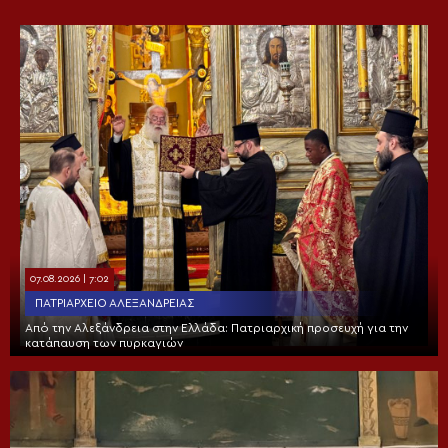
07.08.2026 | 7:02
ΠΑΤΡΙΑΡΧΕΊΟ ΑΛΕΞΑΝΔΡΕΊΑΣ
Από την Αλεξάνδρεια στην Ελλάδα: Πατριαρχική προσευχή για την
κατάπαυση των πυρκαγιών