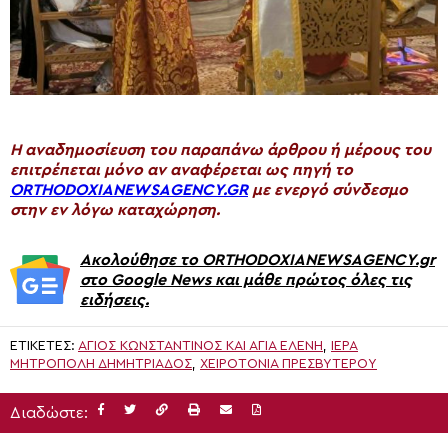
H αναδημοσίευση του παραπάνω άρθρου ή μέρους του
επιτρέπεται μόνο αν αναφέρεται ως πηγή το
ORTHODOXIANEWSAGENCY.GR
με ενεργό σύνδεσμο
στην εν λόγω καταχώρηση.
Ακολούθησε το ORTHODOXIANEWSAGENCY.gr
στο Google News και μάθε πρώτος όλες τις
ειδήσεις.
ΕΤΙΚΈΤΕΣ:
ΆΓΙΟΣ ΚΩΝΣΤΑΝΤΊΝΟΣ ΚΑΙ ΑΓΊΑ ΕΛΈΝΗ
,
ΙΕΡΆ
ΜΗΤΡΌΠΟΛΗ ΔΗΜΗΤΡΙΆΔΟΣ
,
ΧΕΙΡΟΤΟΝΊΑ ΠΡΕΣΒΥΤΈΡΟΥ
Διαδώστε: