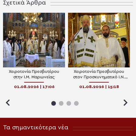
Σχετικά Άρθρα
Χειροτονία Πρεσβυτέρου
Χειροτονία Πρεσβυτέρου
στην Ι.Μ. Μαρωνείας
στον Προσκυνηματικό Ι.Ν.
Αγίων Κυρίλλου και
01.08.2026 | 17:06
01.08.2026 | 15:18
Μεθοδίου Θεσσαλονίκης
Τα σημαντικότερα νέα