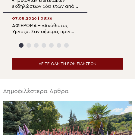
«Τριλογία» επετειακών
Ο Επιδαύρου Νι
εκδηλώσεων 160 ετών από
στην Ιερά Μονή
την Αρκαδική Εθελοθυσία
07.08.2026 | 08:36
07.08.2026 | 07:1
ΑΦΙΕΡΩΜΑ – «Ακάθιστος
Αρχιερατική Θεί
Ύμνος»: Σαν σήμερα, πριν
Λειτουργία στον
1400 χρόνια, η πρώτη
ιστορικό Ιερό Ν
ψαλμώδηση της θεοπρεπούς
Μεταμορφώσεως
προσευχής της Εκκλησίας
Σωτήρος Πλάκα
ΔΕΙΤΕ ΟΛΗ ΤΗ ΡΟΗ ΕΙΔΗΣΕΩΝ
Δημοφιλέστερα Άρθρα