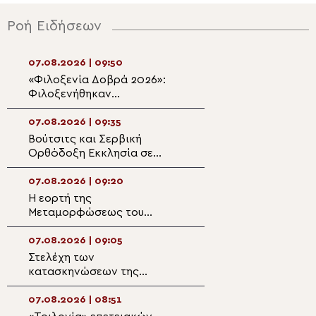
Ροή Ειδήσεων
07.08.2026 | 09:50
07.08.2026 | 08:2
«Φιλοξενία Δοβρά 2026»:
Κερκύρας: Η δόξ
Φιλοξενήθηκαν
Κυρίου προσφέρ
περισσότερα από 500
καθημερινά μέσ
παιδιά
υπέρτατο Μυστήρ
07.08.2026 | 09:35
07.08.2026 | 08:0
Θείας Ευχαριστί
Βούτσιτς και Σερβική
Εορτασμός της
Ορθόδοξη Εκκλησία σε
Μεταμορφώσεως
Μαυροβούνιο και Βοσνία
Σωτήρος στην Ιε
Αρχιεπισκοπή Θ
07.08.2026 | 09:20
07.08.2026 | 07:5
Η εορτή της
7 Αυγούστου: Εο
Μεταμορφώσεως του
Άγιος Δομέτιος 
Σωτήρος στο Βίλνιους
07.08.2026 | 09:05
07.08.2026 | 07:4
Στελέχη των
Αργολίδα: Αρχιε
κατασκηνώσεων της
Εσπερινός στην 
Μητρόπολης
Οσίου Θεοδοσίο
Αλεξανδρουπόλεως στα
07.08.2026 | 08:51
07.08.2026 | 07:2
Πριγκηπόνησα