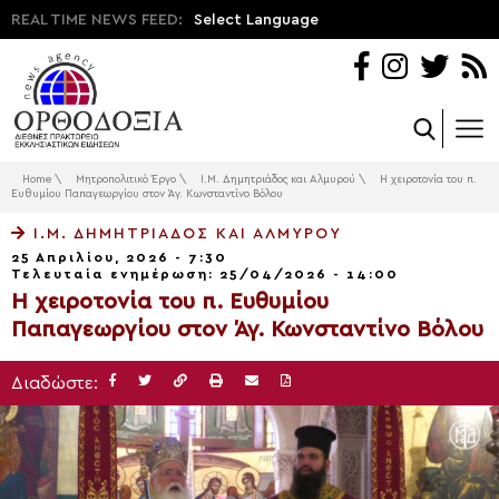
REAL TIME NEWS FEED:
Select Language
Home
\
Μητροπολιτικό Έργο
\
Ι.Μ. Δημητριάδος και Αλμυρού
\
Η χειροτονία του π.
Ευθυμίου Παπαγεωργίου στον Άγ. Κωνσταντίνο Βόλου
Ι.Μ. ΔΗΜΗΤΡΙΆΔΟΣ ΚΑΙ ΑΛΜΥΡΟΎ
25 Απριλίου, 2026 - 7:30
Τελευταία ενημέρωση: 25/04/2026 - 14:00
Η χειροτονία του π. Ευθυμίου
Παπαγεωργίου στον Άγ. Κωνσταντίνο Βόλου
Διαδώστε: