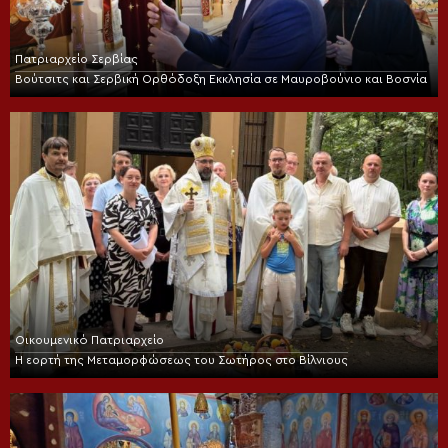
Πατριαρχείο Σερβίας
Βούτσιτς και Σερβική Ορθόδοξη Εκκλησία σε Μαυροβούνιο και Βοσνία
Οικουμενικό Πατριαρχείο
Η εορτή της Μεταμορφώσεως του Σωτήρος στο Βίλνιους