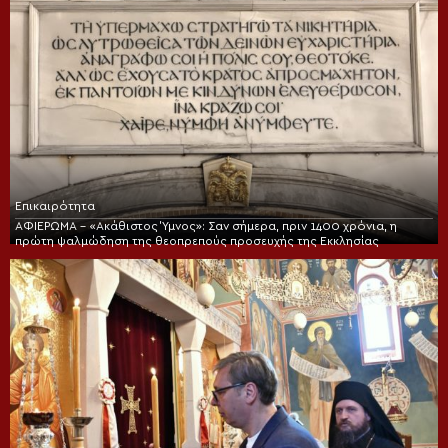
Επικαιρότητα
ΑΦΙΕΡΩΜΑ – «Ακάθιστος Ύμνος»: Σαν σήμερα, πριν 1400 χρόνια, η
πρώτη ψαλμώδηση της θεοπρεπούς προσευχής της Εκκλησίας