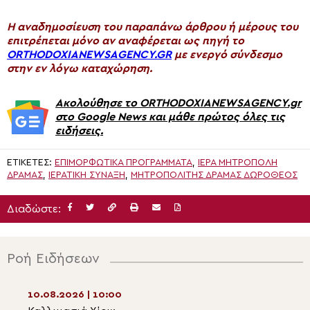
H αναδημοσίευση του παραπάνω άρθρου ή μέρους του
επιτρέπεται μόνο αν αναφέρεται ως πηγή το
ORTHODOXIANEWSAGENCY.GR
με ενεργό σύνδεσμο
στην εν λόγω καταχώρηση.
Ακολούθησε το ORTHODOXIANEWSAGENCY.gr
στο Google News και μάθε πρώτος όλες τις
ειδήσεις.
ΕΤΙΚΈΤΕΣ:
ΕΠΙΜΟΡΦΩΤΙΚΑ ΠΡΟΓΡΑΜΜΑΤΑ
,
ΙΕΡΆ ΜΗΤΡΌΠΟΛΗ
ΔΡΆΜΑΣ
,
ΙΕΡΑΤΙΚΉ ΣΎΝΑΞΗ
,
ΜΗΤΡΟΠΟΛΊΤΗΣ ΔΡΆΜΑΣ ΔΩΡΌΘΕΟΣ
Διαδώστε:
Ροή Ειδήσεων
10.08.2026 | 10:00
10.08.2026 | 08:3