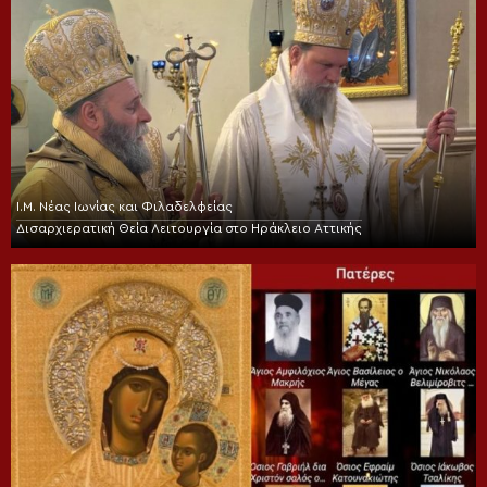
Ι.Μ. Νέας Ιωνίας και Φιλαδελφείας
Δισαρχιερατική Θεία Λειτουργία στο Ηράκλειο Αττικής