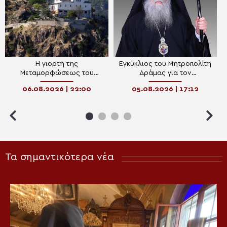
Η γιορτή της
Εγκύκλιος του Μητροπολίτη
Μεταμορφώσεως του
Δράμας για τον
Σωτήρος στον ιερό βράχο
Δεκαπενταύγουστο
06.08.2026 | 22:00
05.08.2026 | 17:12
της Πρασινάδας Δράμας
Τα σημαντικότερα νέα