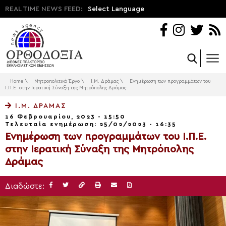
REAL TIME NEWS FEED:
Select Language
Home
\
Μητροπολιτικό Έργο
\
Ι.Μ. Δράμας
\
Ενημέρωση των προγραμμάτων του
Ι.Π.Ε. στην Ιερατική Σύναξη της Μητρόπολης Δράμας
Ι.Μ. ΔΡΆΜΑΣ
16 Φεβρουαρίου, 2023 - 15:50
Τελευταία ενημέρωση: 25/02/2023 - 16:35
Ενημέρωση των προγραμμάτων του Ι.Π.Ε.
στην Ιερατική Σύναξη της Μητρόπολης
Δράμας
Διαδώστε: