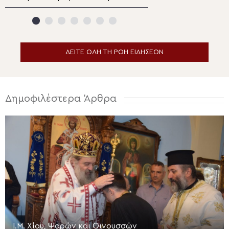
γίνεται προσευχή»
Ορθόδοξο Μονα
κατέχει το Άγιο
ΔΕΙΤΕ ΟΛΗ ΤΗ ΡΟΗ ΕΙΔΗΣΕΩΝ
Δημοφιλέστερα Άρθρα
Ι.Μ. Χίου, Ψαρών και Οινουσσών