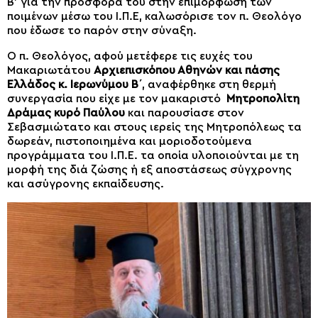
Β’ για την προσφορά του στην επιμόρφωση των
ποιμένων μέσω του Ι.Π.Ε, καλωσόρισε τον π. Θεολόγο
που έδωσε το παρόν στην σύναξη.
Ο π. Θεολόγος, αφού μετέφερε τις ευχές του
Μακαριωτάτου
Αρχιεπισκόπου Αθηνών και πάσης
Ελλάδος κ. Ιερωνύμου Β΄
, αναφέρθηκε στη θερμή
συνεργασία που είχε με τον μακαριστό
Μητροπολίτη
Δράμας κυρό Παύλου
και παρουσίασε στον
Σεβασμιώτατο και στους ιερείς της Μητροπόλεως τα
δωρεάν, πιστοποιημένα και μοριοδοτούμενα
προγράμματα του Ι.Π.Ε. τα οποία υλοποιούνται με τη
μορφή της διά ζώσης ή εξ αποστάσεως σύγχρονης
και ασύγρονης εκπαίδευσης.