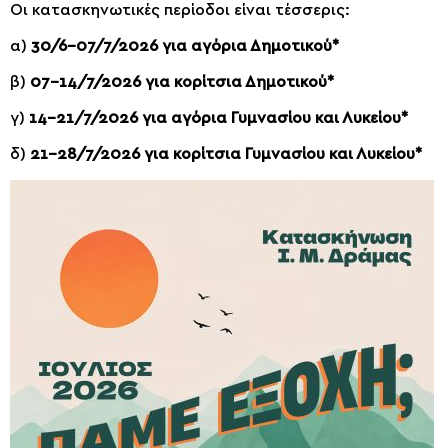
Οι κατασκηνωτικές περίοδοι είναι τέσσερις:
α)
30/6
-0
7
/7/202
6 για αγόρια Δημοτικού*
β)
0
7
-1
4
/7/202
6 για κορίτσια Δημοτικού
*
γ)
1
4
-2
1
/7/202
6 για αγόρια Γυμνασίου και Λυκείου*
δ)
2
1
–
28
/7/202
6 για κορίτσια Γυμνασίου και Λυκείου*