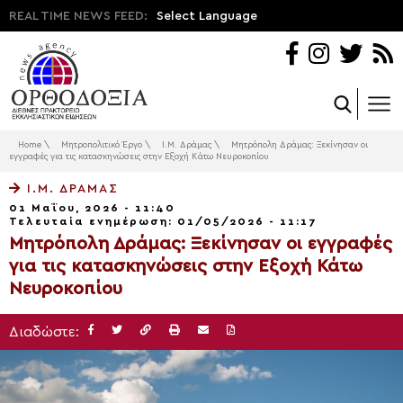
REAL TIME NEWS FEED:
Select Language
Home
\
Μητροπολιτικό Έργο
\
Ι.Μ. Δράμας
\
Μητρόπολη Δράμας: Ξεκίνησαν οι
εγγραφές για τις κατασκηνώσεις στην Εξοχή Κάτω Νευροκοπίου
Ι.Μ. ΔΡΆΜΑΣ
01 Μαΐου, 2026 - 11:40
Τελευταία ενημέρωση: 01/05/2026 - 11:17
Μητρόπολη Δράμας: Ξεκίνησαν οι εγγραφές
για τις κατασκηνώσεις στην Εξοχή Κάτω
Νευροκοπίου
Διαδώστε: