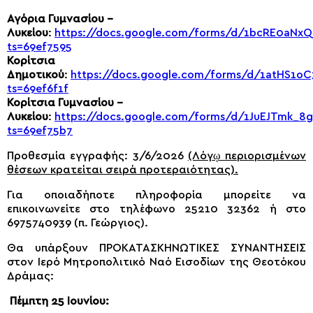
Αγόρια Γυμνασίου –
Λυκείου
:
https://docs.google.com/forms/d/1bcRE0aNxQ
ts=69ef7595
Κορίτσια
Δημοτικού
:
https://docs.google.com/forms/d/1atHS1o
ts=69ef6f1f
Κορίτσια Γυμνασίου –
Λυκείου
:
https://docs.google.com/forms/d/1JuEJTmk_8
ts=69ef75b7
Προθεσμία εγγραφής: 3/6/2026
(Λόγῳ περιορισμένων
θέσεων κρατείται σειρά προτεραιότητας).
Για οποιαδήποτε πληροφορία μπορείτε να
επικοινωνείτε στο τηλέφωνο 25210 32362 ή στο
6975740939 (π. Γεώργιος).
Θα υπάρξουν ΠΡΟΚΑΤΑΣΚΗΝΩΤΙΚΕΣ ΣΥΝΑΝΤΗΣΕΙΣ
στον Ιερό Μητροπολιτικό Ναό Εισοδίων της Θεοτόκου
Δράμας:
Πέμπτη 25 Ιουνίου: