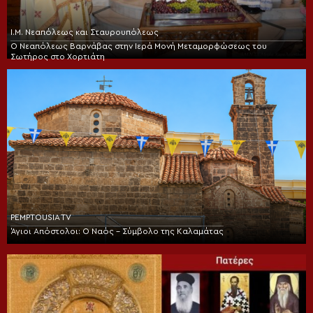
Ι.Μ. Νεαπόλεως και Σταυρουπόλεως
Ο Νεαπόλεως Βαρνάβας στην Ιερά Μονή Μεταμορφώσεως του
Σωτήρος στο Χορτιάτη
PEMPTOUSIA TV
Άγιοι Απόστολοι: Ο Ναός – Σύμβολο της Καλαμάτας