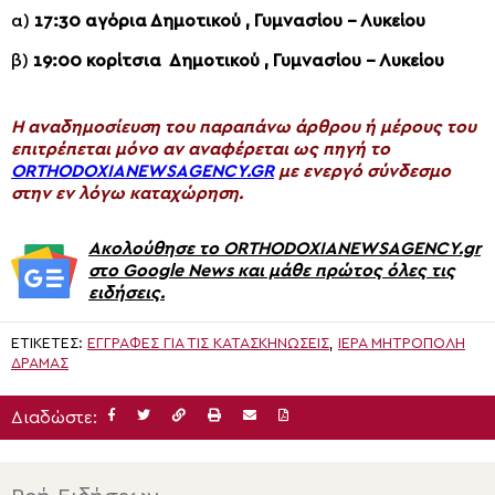
α)
17:30 αγόρια Δημοτικού , Γυμνασίου – Λυκείου
β)
19:
00 κορίτσια Δημοτικού , Γυμνασίου – Λυκείου
H αναδημοσίευση του παραπάνω άρθρου ή μέρους του
επιτρέπεται μόνο αν αναφέρεται ως πηγή το
ORTHODOXIANEWSAGENCY.GR
με ενεργό σύνδεσμο
στην εν λόγω καταχώρηση.
Ακολούθησε το ORTHODOXIANEWSAGENCY.gr
στο Google News και μάθε πρώτος όλες τις
ειδήσεις.
ΕΤΙΚΈΤΕΣ:
ΕΓΓΡΑΦΈΣ ΓΙΑ ΤΙΣ ΚΑΤΑΣΚΗΝΏΣΕΙΣ
,
ΙΕΡΆ ΜΗΤΡΌΠΟΛΗ
ΔΡΆΜΑΣ
Διαδώστε: