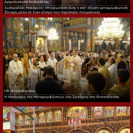
Αρχιεπισκοπή Αυστραλίας
Αυστραλίας Μακάριος: «Η ιερωσύνη είναι η κατ’ εξοχήν μεταμορφωτική
δύναμη μέσα σε έναν κόσμο που παραπαίει πνευματικά»
Ι.Μ. Θεσσαλονίκης
Η πανήγυρις της Μεταμορφώσεως του Σωτήρος στη Θεσσαλονίκη