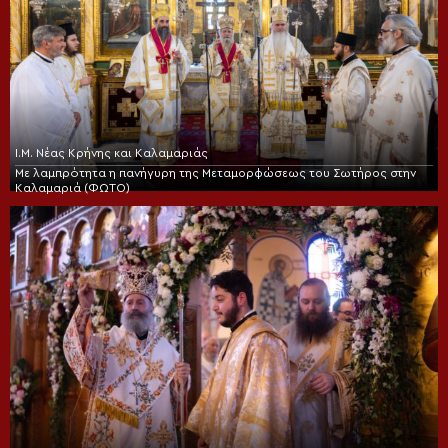
Ι.Μ. Νέας Κρήνης και Καλαμαριάς
Με λαμπρότητα η πανήγυρη της Μεταμορφώσεως του Σωτήρος στην
Καλαμαριά (ΦΩΤΟ)