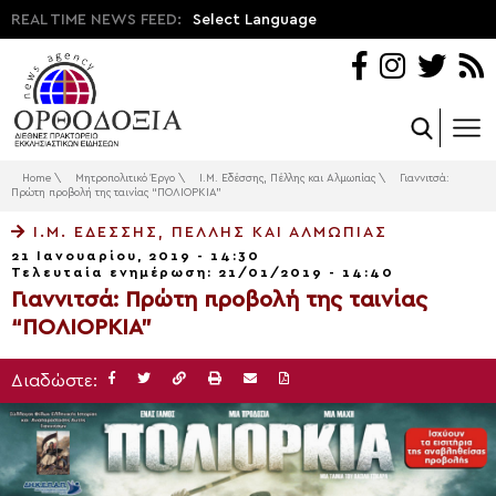
REAL TIME NEWS FEED:
Select Language
Home
\
Μητροπολιτικό Έργο
\
Ι.Μ. Εδέσσης, Πέλλης και Αλμωπίας
\
Γιαννιτσά:
Πρώτη προβολή της ταινίας “ΠΟΛΙΟΡΚΙΑ”
Ι.Μ. ΕΔΈΣΣΗΣ, ΠΈΛΛΗΣ ΚΑΙ ΑΛΜΩΠΊΑΣ
21 Ιανουαρίου, 2019 - 14:30
Τελευταία ενημέρωση: 21/01/2019 - 14:40
Γιαννιτσά: Πρώτη προβολή της ταινίας
“ΠΟΛΙΟΡΚΙΑ”
Διαδώστε: