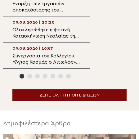
Δράμας
Έναρξη των εργασιών
Στις ακριτικές Ε
αποκατάστασης του
Μητροπολίτης Δι
ιστορικού κτηρίου της
Κωνσταντίου Σχολής
09.08.2026 | 20:23
09.08.2026 | 18:2
Καλαμπάκας
Ολοκληρώθηκε η φετινή
Με εκκλησιαστικ
Κατασκήνωση Νεολαίας της
λαμπρότητα και 
Μητρόπολης Άκκρας : «Ο
βαθιάς συγκίνησ
Γάμος ως Ορθόδοξο
Μνημόσυνο του 
09.08.2026 | 19:57
09.08.2026 | 18:0
Μυστήριο»
Μητροπολίτου Κ
Συνεργασία του Κολλεγίου
Βουκουρέστι: Η
κυρού Διονυσίου
«Άγιος Κοσμάς ο Αιτωλός»
αγιογράφηση το
με το Πρόγραμμα Ελληνικών
παρεκκλησίου τ
Σπουδών του Πανεπιστημίου
Καθεδρικού Ναο
La Trobe
δημιουργήσει τη
ατμόσφαιρα μον
κελιού
ΔΕΙΤΕ ΟΛΗ ΤΗ ΡΟΗ ΕΙΔΗΣΕΩΝ
Δημοφιλέστερα Άρθρα