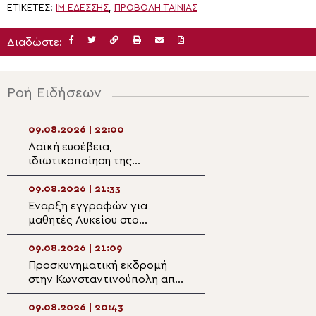
ΕΤΙΚΈΤΕΣ:
ΙΜ ΕΔΕΣΣΗΣ
,
ΠΡΟΒΟΛΗ ΤΑΙΝΙΑΣ
Διαδώστε:
Ροή Ειδήσεων
09.08.2026 | 22:00
09.08.2026 | 19:3
Λαϊκή ευσέβεια,
Μνημόσυνο Ευερ
ιδιωτικοποίηση της
Ύδρας από τον 
θρησκείας και ποιμαντική
Εφραίμ
μεταμόρφωση της ατομικής
09.08.2026 | 21:33
09.08.2026 | 19:2
θρησκευτικότητας
Έναρξη εγγραφών για
Κερκύρας: «Σήμε
μαθητές Λυκείου στο
φύσιν και αμαρ
Κοινωνικό Φροντιστήριο της
ονομάστηκε φυσ
Μητρόπολης Μαρωνείας και
09.08.2026 | 21:09
09.08.2026 | 19:0
Κομοτηνής
Προσκυνηματική εκδρομή
Στα σύνορα Ρωσί
στην Κωνσταντινούπολη από
Λευκορωσίας η 
την Ενορία Αγίου
Προσκυνηματική
Χρυσοστόμου Σμύρνης
Παναγίας Οδηγή
09.08.2026 | 20:43
09.08.2026 | 18:4