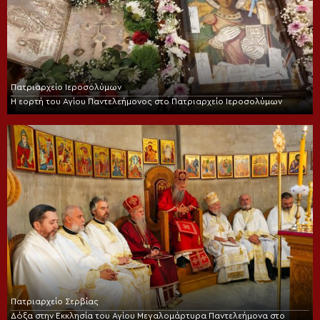
Πατριαρχείο Ιεροσολύμων
Η εορτή του Αγίου Παντελεήμονος στο Πατριαρχείο Ιεροσολύμων
Πατριαρχείο Σερβίας
Δόξα στην Εκκλησία του Αγίου Μεγαλομάρτυρα Παντελεήμονα στο