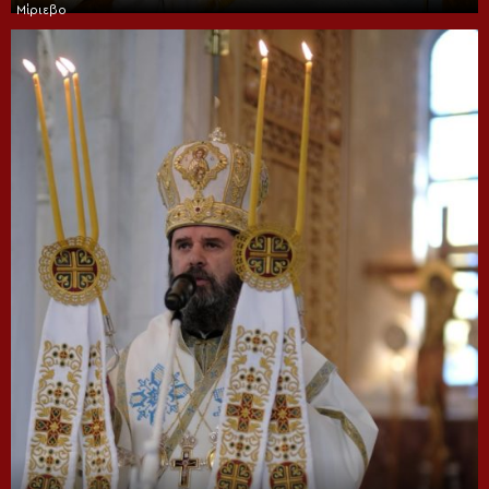
Μίριεβο