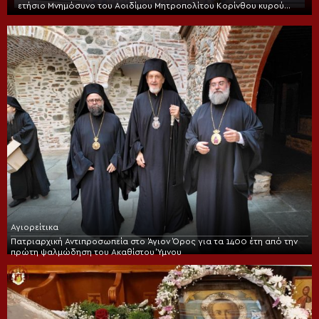
ετήσιο Μνημόσυνο του Αοιδίμου Μητροπολίτου Κορίνθου κυρού
Διονυσίου
Αγιορείτικα
Πατριαρχική Αντιπροσωπεία στο Άγιον Όρος για τα 1400 έτη από την
πρώτη ψαλμώδηση του Ακαθίστου Ύμνου