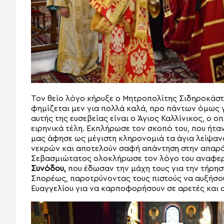
Τον θείο λόγο κήρυξε ο Μητροπολίτης Σιδηροκάστ
φημίζεται μεν για πολλά καλά, προ πάντων όμως 
αυτής της ευσεβείας είναι ο Άγιος Καλλίνικος, ο 
ειρηνικά τέλη. Εκπλήρωσε τον σκοπό του, που ήταν 
μας άφησε ως μέγιστη κληρονομιά τα άγια λείψανά
νεκρών και αποτελούν σαφή απάντηση στην απαρά
Σεβασμιώτατος ολοκλήρωσε τον λόγο του αναφε
Συνόδου,
που έδωσαν την μάχη τους για την τήρησ
Σπορέως, παροτρύνοντας τους πιστούς να αυξήσου
Ευαγγελίου για να καρποφορήσουν σε αρετές και 