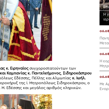
Επ
Η 
ιε
06.0
Πανη
Μετα
06.0
Η εο
Μητρ
ας κ. Ειρηναίος
συγχοροστατούντων των
 και Καμπανίας κ. Παντελεήμονος
,
Σιδηροκάστρου
06.0
οπόλεως Εδέσσης, Πέλλης και Αλμωπίας
κ. Ιωήλ.
Ιεροκήρυξ της Ι. Μητροπόλεως Σιδηροκάστρου, ο
Με Α
 Μ. Εδέσσης και μεγάλος αριθμός κληρικών.
Ενορ
Μαλλ