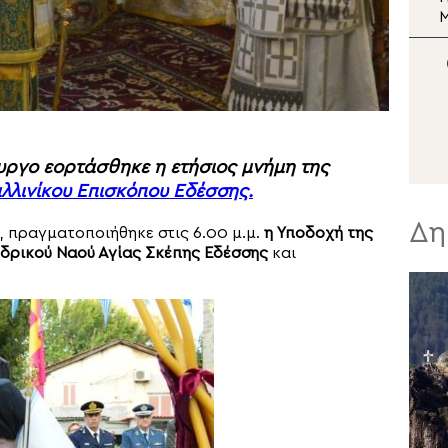
Σωτήρος
Μεταμορφώσεως του
Σωτήρος στη Μονή Σινά
Σ
Ν
υργο εορτάσθηκε η ετήσιος μνήμη της
αλλινίκου Επισκόπου Εδέσσης.
Δη
, πραγματοποιήθηκε στις 6.00 μ.μ.
η Υποδοχή της
θεδρικού Ναού Αγίας Σκέπης Εδέσσης
και