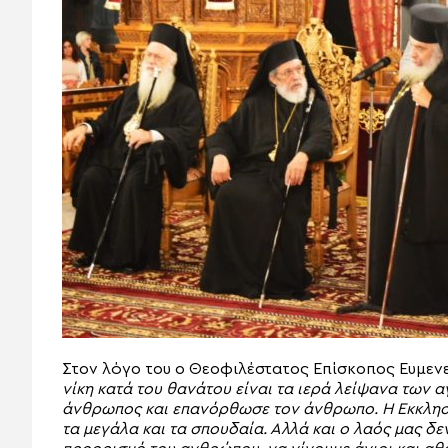
Στον λόγο του ο Θεοφιλέστατος Επίσκοπος Ευμεν
νίκη κατά του θανάτου είναι τα ιερά λείψανα των α
άνθρωπος και επανόρθωσε τον άνθρωπο. Η Εκκλησί
τα μεγάλα και τα σπουδαία. Αλλά και ο λαός μας δε