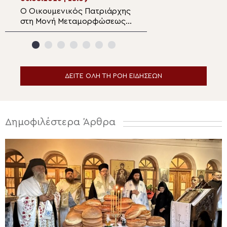
Ο Οικουμενικός Πατριάρχης
Η Καλλιθέα τίμησ
στη Μονή Μεταμορφώσεως
Μεταμόρφωση το
Σωτήρος της Πρώτης των
τον Επίσκοπο Ρ
Πριγκηποννήσων
Φιλόθεο
ΔΕΙΤΕ ΟΛΗ ΤΗ ΡΟΗ ΕΙΔΗΣΕΩΝ
Δημοφιλέστερα Άρθρα