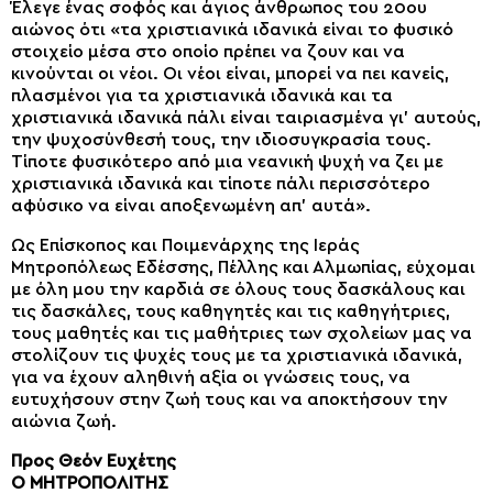
Έλεγε ένας σοφός και άγιος άνθρωπος του 20ου
αιώνος ότι «τα χριστιανικά ιδανικά είναι το φυσικό
στοιχείο μέσα στο οποίο πρέπει να ζουν και να
κινούνται οι νέοι. Οι νέοι είναι, μπορεί να πει κανείς,
πλασμένοι για τα χριστιανικά ιδανικά και τα
χριστιανικά ιδανικά πάλι είναι ταιριασμένα γι’ αυτούς,
την ψυχοσύνθεσή τους, την ιδιοσυγκρασία τους.
Τίποτε φυσικότερο από μια νεανική ψυχή να ζει με
χριστιανικά ιδανικά και τίποτε πάλι περισσότερο
αφύσικο να είναι αποξενωμένη απ’ αυτά».
Ως Επίσκοπος και Ποιμενάρχης της Ιεράς
Μητροπόλεως Εδέσσης, Πέλλης και Αλμωπίας, εύχομαι
με όλη μου την καρδιά σε όλους τους δασκάλους και
τις δασκάλες, τους καθηγητές και τις καθηγήτριες,
τους μαθητές και τις μαθήτριες των σχολείων μας να
στολίζουν τις ψυχές τους με τα χριστιανικά ιδανικά,
για να έχουν αληθινή αξία οι γνώσεις τους, να
ευτυχήσουν στην ζωή τους και να αποκτήσουν την
αιώνια ζωή.
Προς Θεόν Ευχέτης
Ο ΜΗΤΡΟΠΟΛΙΤΗΣ