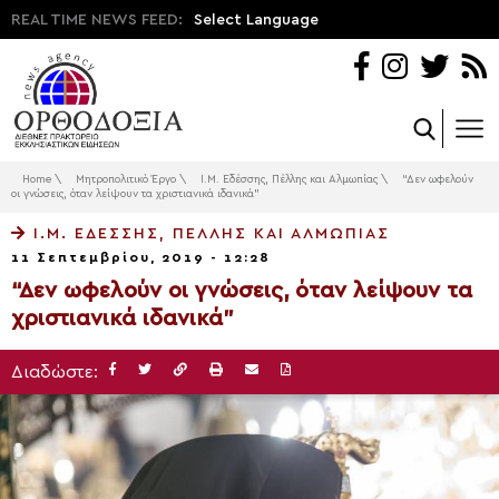
REAL TIME NEWS FEED:
Select Language
Home
\
Μητροπολιτικό Έργο
\
Ι.Μ. Εδέσσης, Πέλλης και Αλμωπίας
\
“Δεν ωφελούν
οι γνώσεις, όταν λείψουν τα χριστιανικά ιδανικά”
Ι.Μ. ΕΔΈΣΣΗΣ, ΠΈΛΛΗΣ ΚΑΙ ΑΛΜΩΠΊΑΣ
11 Σεπτεμβρίου, 2019 - 12:28
“Δεν ωφελούν οι γνώσεις, όταν λείψουν τα
χριστιανικά ιδανικά”
Διαδώστε: