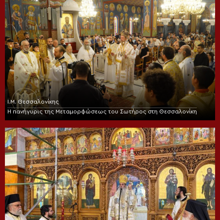
Ι.Μ. Θεσσαλονίκης
Η πανήγυρις της Μεταμορφώσεως του Σωτήρος στη Θεσσαλονίκη