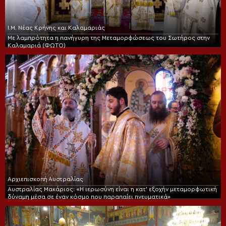
Ι.Μ. Νέας Κρήνης και Καλαμαριάς
Με λαμπρότητα η πανήγυρη της Μεταμορφώσεως του Σωτήρος στην
Καλαμαριά (ΦΩΤΟ)
Αρχιεπισκοπή Αυστραλίας
Αυστραλίας Μακάριος: «Η ιερωσύνη είναι η κατ’ εξοχήν μεταμορφωτική
δύναμη μέσα σε έναν κόσμο που παραπαίει πνευματικά»