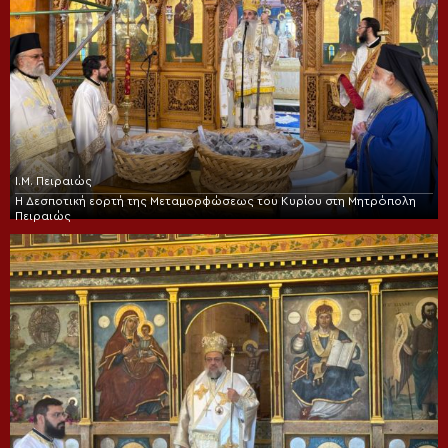
Ι.Μ. Πειραιώς
Η Δεσποτική εορτή της Μεταμορφώσεως του Κυρίου στη Μητρόπολη
Πειραιώς