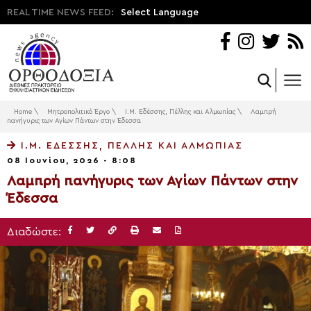
REAL TIME NEWS FEED:
Select Language
Home
\
Μητροπολιτικό Έργο
\
Ι.Μ. Εδέσσης, Πέλλης και Αλμωπίας
\
Λαμπρή
πανήγυρις των Αγίων Πάντων στην Έδεσσα
Ι.Μ. ΕΔΈΣΣΗΣ, ΠΈΛΛΗΣ ΚΑΙ ΑΛΜΩΠΊΑΣ
08 Ιουνίου, 2026 - 8:08
Λαμπρή πανήγυρις των Αγίων Πάντων στην
Έδεσσα
Διαδώστε: