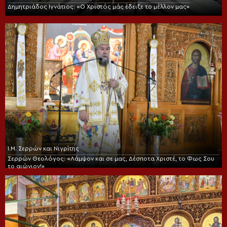
Δημητριάδος Ιγνάτιος: «Ο Χριστός μάς έδειξε το μέλλον μας»
Ι.Μ. Σερρών και Νιγρίτης
Σερρών Θεολόγος: «Λάμψον και σε μας, Δέσποτα Χριστέ, το Φως Σου
το αιώνιον!»