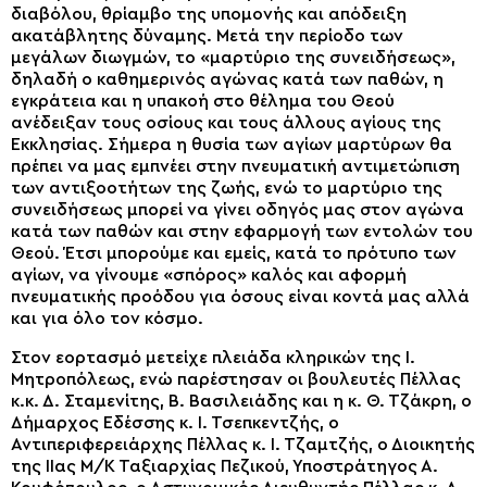
διαβόλου, θρίαμβο της υπομονής και απόδειξη
ακατάβλητης δύναμης. Μετά την περίοδο των
μεγάλων διωγμών, το «μαρτύριο της συνειδήσεως»,
δηλαδή ο καθημερινός αγώνας κατά των παθών, η
εγκράτεια και η υπακοή στο θέλημα του Θεού
ανέδειξαν τους οσίους και τους άλλους αγίους της
Εκκλησίας. Σήμερα η θυσία των αγίων μαρτύρων θα
πρέπει να μας εμπνέει στην πνευματική αντιμετώπιση
των αντιξοοτήτων της ζωής, ενώ το μαρτύριο της
συνειδήσεως μπορεί να γίνει οδηγός μας στον αγώνα
κατά των παθών και στην εφαρμογή των εντολών του
Θεού. Έτσι μπορούμε και εμείς, κατά το πρότυπο των
αγίων, να γίνουμε «σπόρος» καλός και αφορμή
πνευματικής προόδου για όσους είναι κοντά μας αλλά
και για όλο τον κόσμο.
Στον εορτασμό μετείχε πλειάδα κληρικών της Ι.
Μητροπόλεως, ενώ παρέστησαν οι βουλευτές Πέλλας
κ.κ. Δ. Σταμενίτης, Β. Βασιλειάδης και η κ. Θ. Τζάκρη, ο
Δήμαρχος Εδέσσης κ. Ι. Τσεπκεντζής, ο
Αντιπεριφερειάρχης Πέλλας κ. Ι. Τζαμτζής, ο Διοικητής
της ΙΙας Μ/Κ Ταξιαρχίας Πεζικού, Υποστράτηγος Α.