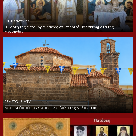
Ι.Μ. Μεσσηνίας
Η Εορτή της Μεταμορφώσεως σε Ιστορικά Προσκυνήματα της
Μεσσηνίας
PEMPTOUSIA TV
Άγιοι Απόστολοι: Ο Ναός – Σύμβολο της Καλαμάτας