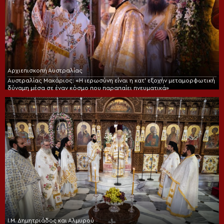
Αρχιεπισκοπή Αυστραλίας
Αυστραλίας Μακάριος: «Η ιερωσύνη είναι η κατ’ εξοχήν μεταμορφωτική
δύναμη μέσα σε έναν κόσμο που παραπαίει πνευματικά»
Ι.Μ. Δημητριάδος και Αλμυρού