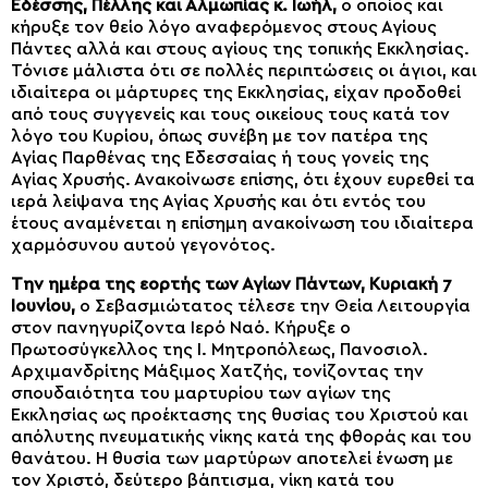
Εδέσσης, Πέλλης και Αλμωπίας κ. Ιωήλ,
ο οποίος και
κήρυξε τον θείο λόγο αναφερόμενος στους Αγίους
Πάντες αλλά και στους αγίους της τοπικής Εκκλησίας.
Τόνισε μάλιστα ότι σε πολλές περιπτώσεις οι άγιοι, και
ιδιαίτερα οι μάρτυρες της Εκκλησίας, είχαν προδοθεί
από τους συγγενείς και τους οικείους τους κατά τον
λόγο του Κυρίου, όπως συνέβη με τον πατέρα της
Αγίας Παρθένας της Εδεσσαίας ή τους γονείς της
Αγίας Χρυσής. Ανακοίνωσε επίσης, ότι έχουν ευρεθεί τα
ιερά λείψανα της Αγίας Χρυσής και ότι εντός του
έτους αναμένεται η επίσημη ανακοίνωση του ιδιαίτερα
χαρμόσυνου αυτού γεγονότος.
Την ημέρα της εορτής των Αγίων Πάντων, Κυριακή 7
Ιουνίου,
ο Σεβασμιώτατος τέλεσε την Θεία Λειτουργία
στον πανηγυρίζοντα Ιερό Ναό. Κήρυξε ο
Πρωτοσύγκελλος της Ι. Μητροπόλεως, Πανοσιολ.
Αρχιμανδρίτης Μάξιμος Χατζής, τονίζοντας την
σπουδαιότητα του μαρτυρίου των αγίων της
Εκκλησίας ως προέκτασης της θυσίας του Χριστού και
απόλυτης πνευματικής νίκης κατά της φθοράς και του
θανάτου. Η θυσία των μαρτύρων αποτελεί ένωση με
τον Χριστό, δεύτερο βάπτισμα, νίκη κατά του