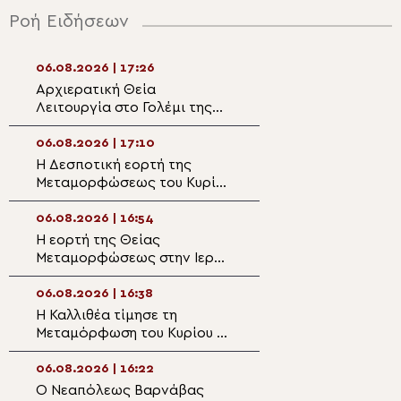
Ροή Ειδήσεων
06.08.2026 | 17:26
06.08.2026 | 15:5
Αρχιερατική Θεία
Η εορτή της
Λειτουργία στο Γολέμι της
Μεταμορφώσεως
ορεινής Ναυπακτίας
Σωτήρος Χριστού 
Αιτωλοακαρναν
06.08.2026 | 17:10
06.08.2026 | 15:3
Η Δεσποτική εορτή της
Αίγιο: Σημαντικ
Μεταμορφώσεως του Κυρίου
στην ανοικοδόμ
στη Μητρόπολη Πειραιώς
Ιερού Ναού Αγίο
06.08.2026 | 16:54
06.08.2026 | 15:1
Η εορτή της Θείας
Η πανήγυρη του
Μεταμορφώσεως στην Ιερά
Μητροπολιτικού
Μητρόπολη Κηφισίας
Αργυροκάστρου
06.08.2026 | 16:38
06.08.2026 | 15:0
Η Καλλιθέα τίμησε τη
Θεσσαλιώτιδος 
Μεταμόρφωση του Κυρίου με
Το άκτιστο Φως
τον Επίσκοπο Ρωγών
μεταμορφώνει 
Φιλόθεο
06.08.2026 | 16:22
06.08.2026 | 14:4
Ο Νεαπόλεως Βαρνάβας
Σερρών Θεολόγ