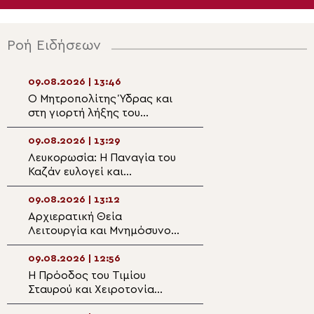
Ροή Ειδήσεων
09.08.2026 | 13:46
09.08.2026 | 12:0
Ο Μητροπολίτης Ύδρας και
Αρχιερατική Θεί
στη γιορτή λήξης του
Λειτουργία στη Β
Σχολικού έτους του
Αγίου Αχιλλίου 
Γυμνασίου
τα 1.400 χρόνια
09.08.2026 | 13:29
09.08.2026 | 11:5
Ακαθίστου Ύμνο
Λευκορωσία: Η Παναγία του
Πατριαρχική Αν
Καζάν ευλογεί και
στο Άγιον Όρος 
προστατεύει τον
έτη από την πρώ
Σιδηρόδρομο και τους
ψαλμώδηση του 
09.08.2026 | 13:12
09.08.2026 | 11:3
επιβάτες
Ύμνου
Αρχιερατική Θεία
Ιστορική στιγμή 
Λειτουργία και Μνημόσυνο
ακριτική Σιταρι
για τους πεσόντες κατά την
Εγκαινιάστηκε ο
Τουρκική εισβολή στην
του Αγίου Αθανα
09.08.2026 | 12:56
09.08.2026 | 11:2
Ορμήδεια
Η Πρόοδος του Τιμίου
Στην πανηγυρίζ
Σταυρού και Χειροτονία
Οσίου Νικάνορο
Πρεσβυτέρου στην Κομοτηνή
το Σωματείο Ιε