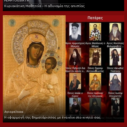
PEMPTOUSIA TV
Κυριακάτικη Μαθητεία – Η αδυναμία της απιστίας
Αγιορείτικα
Η εφαρμογή της Βηματάρισσας με ένα κλικ στο κινητό σας