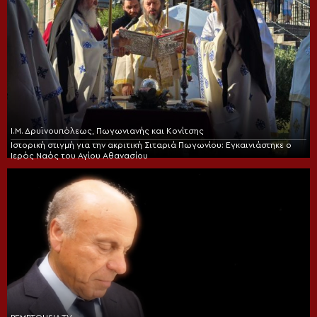
Ι.Μ. Δρυϊνουπόλεως, Πωγωνιανής και Κονίτσης
Ιστορική στιγμή για την ακριτική Σιταριά Πωγωνίου: Εγκαινιάστηκε ο
Ιερός Ναός του Αγίου Αθανασίου