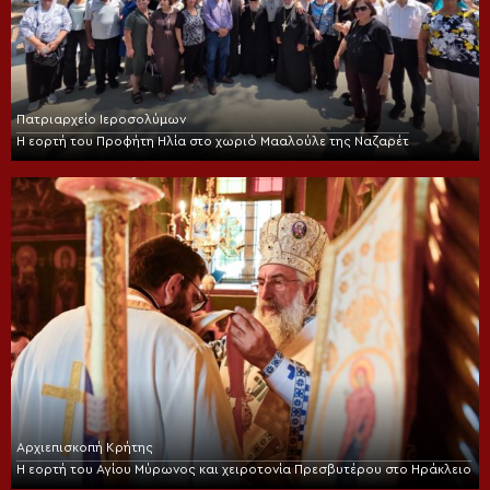
Πατριαρχείο Ιεροσολύμων
Η εορτή του Προφήτη Ηλία στο χωριό Μααλούλε της Ναζαρέτ
Αρχιεπισκοπή Κρήτης
Η εορτή του Αγίου Μύρωνος και χειροτονία Πρεσβυτέρου στο Ηράκλειο