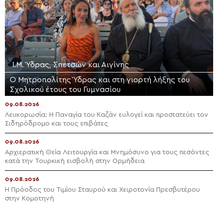
Ι.Μ. Ύδρας, Σπετσών και Αιγίνης
Ο Μητροπολίτης Ύδρας και στη γιορτή λήξης του
Σχολικού έτους του Γυμνασίου
09.08.2026
Λευκορωσία: Η Παναγία του Καζάν ευλογεί και προστατεύει τον
Σιδηρόδρομο και τους επιβάτες
09.08.2026
Αρχιερατική Θεία Λειτουργία και Μνημόσυνο για τους πεσόντες
κατά την Τουρκική εισβολή στην Ορμήδεια
09.08.2026
Η Πρόοδος του Τιμίου Σταυρού και Χειροτονία Πρεσβυτέρου
στην Κομοτηνή