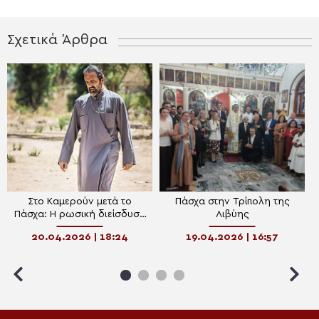
Σχετικά Άρθρα
Στο Καμερούν μετά το
Πάσχα στην Τρίπολη της
Πάσχα: Η ρωσική διείσδυση
Λιβύης
στην Αφρική και τα πηγάδια
20.04.2026 | 18:24
19.04.2026 | 16:57
που σώζουν ζωές