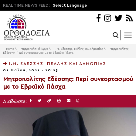
REAL TIME NEWS FEED:
Select Language
Home
\
Μητροπολιτικό Έργο
\
Ι.Μ. Εδέσσης, Πέλλης και Αλμωπίας
\
Μητροπολίτης
Εδέσσης: Περί συνεορτασμού με το Εβραϊκό Πάσχα
Ι.Μ. ΕΔΈΣΣΗΣ, ΠΈΛΛΗΣ ΚΑΙ ΑΛΜΩΠΊΑΣ
01 Μαΐου, 2021 - 10:23
Μητροπολίτης Εδέσσης: Περί συνεορτασμού
με το Εβραϊκό Πάσχα
Διαδώστε: