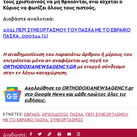
τους χριστιανούς να μη θροούνται, ενώ εύχεται ο
Κύριος να φωτίζει όλους τους πιστούς.
Διαβάστε αναλυτικά:
2021 ΠΕΡΙ ΣΥΝΕΟΡΤΑΣΜΟΥ ΤΟΥ ΠΑΣΧΑ ΜΕ ΤΟ ΕΒΡΑΪΚΟ
ΠΑΣΧΑ_000344 (1)
H αναδημοσίευση του παραπάνω άρθρου ή μέρους του
επιτρέπεται μόνο αν αναφέρεται ως πηγή το
ORTHODOXIANEWSAGENCY.GR
με ενεργό σύνδεσμο
στην εν λόγω καταχώρηση.
Ακολούθησε το ORTHODOXIANEWSAGENCY.gr
στο Google News και μάθε πρώτος όλες τις
ειδήσεις.
ΕΤΙΚΈΤΕΣ:
ΕΒΡΑΊΟΙ
,
ΟΡΘΌΔΟΞΟΙ
,
ΠΆΣΧΑ
,
ΠΕΡΊ ΣΥΝΕΟΡΤΑΣΜΟΎ
ΜΕ ΤΟ ΕΒΡΑΪΚΌ ΠΆΣΧΑ
,
ΣΥΝΕΟΡΤΑΣΜΌΣ
Διαδώστε: