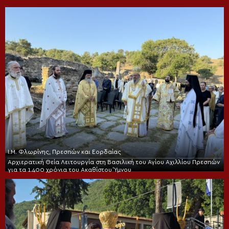
Ι.Μ. Φλωρίνης, Πρεσπών και Εορδαίας
Αρχιερατική Θεία Λειτουργία στη Βασιλική του Αγίου Αχιλλίου Πρεσπών
για τα 1.400 χρόνια του Ακαθίστου Ύμνου