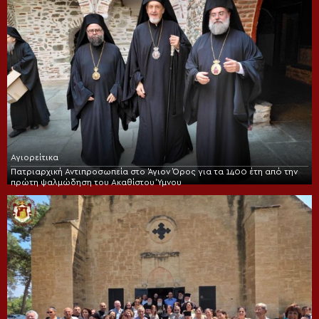
Αγιορείτικα
Πατριαρχική Αντιπροσωπεία στο Άγιον Όρος για τα 1400 έτη από την
πρώτη ψαλμώδηση του Ακαθίστου Ύμνου