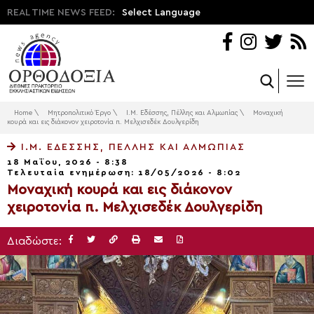
REAL TIME NEWS FEED:
Select Language
Home
\
Μητροπολιτικό Έργο
\
Ι.Μ. Εδέσσης, Πέλλης και Αλμωπίας
\
Μοναχική
κουρά και εις διάκονον χειροτονία π. Μελχισεδέκ Δουλγερίδη
Ι.Μ. ΕΔΈΣΣΗΣ, ΠΈΛΛΗΣ ΚΑΙ ΑΛΜΩΠΊΑΣ
18 Μαΐου, 2026 - 8:38
Τελευταία ενημέρωση: 18/05/2026 - 8:02
Μοναχική κουρά και εις διάκονον
χειροτονία π. Μελχισεδέκ Δουλγερίδη
Διαδώστε: