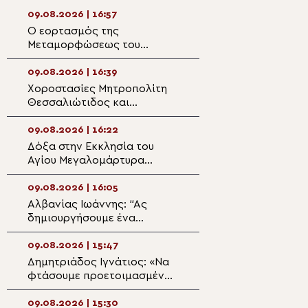
09.08.2026 | 16:57
09.08.2026 | 15:1
Ο εορτασμός της
Ιερά Αγρυπνία σ
Μεταμορφώσεως του
της Σκήτης της 
Σωτήρος στην Κάλυμνο
στο Άγιο Όρος α
Κιλκισίου Βαθολ
09.08.2026 | 16:39
09.08.2026 | 14:5
Χοροστασίες Μητροπολίτη
Κυριακη Ι Ματθα
Θεσσαλιώτιδος και
Άγιο Γεώργιο Οί
Φαναριοφερσάλων
09.08.2026 | 16:22
09.08.2026 | 14:3
Δόξα στην Εκκλησία του
Άγιος Απόστολο
Αγίου Μεγαλομάρτυρα
Ο αντικαταστάτη
Παντελεήμονα στο Μίριεβο
προδότη μαθητή
09.08.2026 | 16:05
09.08.2026 | 14:2
Αλβανίας Ιωάννης: “Ας
Διδαχές από το
δημιουργήσουμε ένα
«Το πρόσωπο τη
πνευματικό περιβάλλον στην
Παναγίας»
οικογένεια για να μην
09.08.2026 | 15:47
09.08.2026 | 14:0
μολυνθούν τα παιδιά μας”
Δημητριάδος Ιγνάτιος: «Να
Η εορτή του Αγίο
φτάσουμε προετοιμασμένοι
Παντελεήμονος 
στο Πάσχα του καλοκαιριού»
Πατριαρχείο Ιε
09.08.2026 | 15:30
09.08.2026 | 13:4