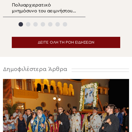
Πολυαρχιερατικό
Ο Μητροπολίτης
μνημόσυνο του αειμνήστου
στη γιορτή λήξης
Χρυσοστόμου Σταμούλη στην
Σχολικού έτους 
Άνω Τούμπα
Γυμνασίου
ΔΕΙΤΕ ΟΛΗ ΤΗ ΡΟΗ ΕΙΔΗΣΕΩΝ
Δημοφιλέστερα Άρθρα