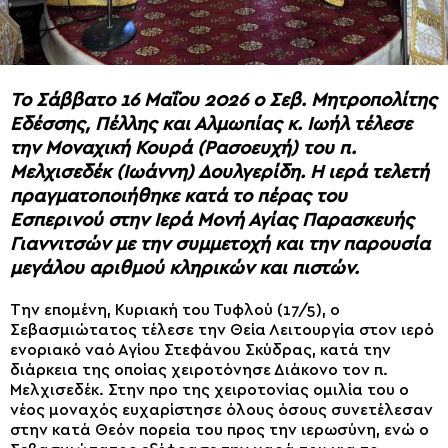
Το Σάββατο 16 Μαΐου 2026 ο Σεβ. Μητροπολίτης
Εδέσσης, Πέλλης και Αλμωπίας κ. Ιωήλ τέλεσε
την Μοναχική Κουρά (Ρασοευχή) του π.
Μελχισεδέκ (Ιωάννη) Δουλγερίδη. Η ιερά τελετή
πραγματοποιήθηκε κατά το πέρας του
Εσπερινού στην Ιερά Μονή Αγίας Παρασκευής
Γιαννιτσών με την συμμετοχή και την παρουσία
μεγάλου αριθμού κληρικών και πιστών.
Την επομένη, Κυριακή του Τυφλού (17/5), ο
Σεβασμιώτατος τέλεσε την Θεία Λειτουργία στον ιερό
ενοριακό ναό Αγίου Στεφάνου Σκύδρας, κατά την
διάρκεια της οποίας χειροτόνησε Διάκονο τον π.
Μελχισεδέκ. Στην προ της χειροτονίας ομιλία του ο
νέος μοναχός ευχαρίστησε όλους όσους συνετέλεσαν
στην κατά Θεόν πορεία του προς την ιερωσύνη, ενώ ο