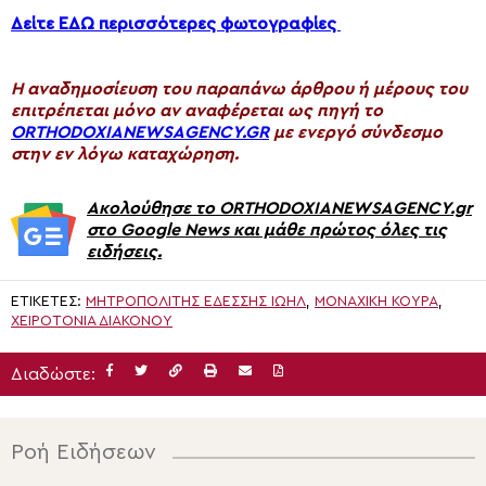
Δείτε ΕΔΩ περισσότερες φωτογραφίες
H αναδημοσίευση του παραπάνω άρθρου ή μέρους του
επιτρέπεται μόνο αν αναφέρεται ως πηγή το
ORTHODOXIANEWSAGENCY.GR
με ενεργό σύνδεσμο
στην εν λόγω καταχώρηση.
Ακολούθησε το ORTHODOXIANEWSAGENCY.gr
στο Google News και μάθε πρώτος όλες τις
ειδήσεις.
ΕΤΙΚΈΤΕΣ:
ΜΗΤΡΟΠΟΛΊΤΗΣ ΕΔΈΣΣΗΣ ΙΩΉΛ
,
ΜΟΝΑΧΙΚΉ ΚΟΥΡΆ
,
ΧΕΙΡΟΤΟΝΊΑ ΔΙΑΚΌΝΟΥ
Διαδώστε:
Ροή Ειδήσεων