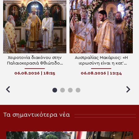
Χειροτονία διακόνου στην
Αυστραλίας Μακάριος: «Η
Παλαιοκερασιά Φθιώτιδος
ιερωσύνη είναι η κατ’
(ΒΙΝΤΕΟ)
εξοχήν μεταμορφωτική
06.08.2026 | 18:25
06.08.2026 | 12:34
δύναμη μέσα σε έναν κόσμο
που παραπαίει πνευματικά»
Τα σημαντικότερα νέα