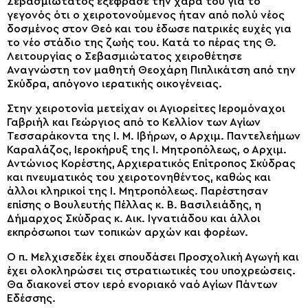
Σεβασμιώτατος εξέφρασε την χαρά του για το
γεγονός ότι ο χειροτονούμενος ήταν από πολύ νέος
δοσμένος στον Θεό και του έδωσε πατρικές ευχές για
το νέο στάδιο της ζωής του. Κατά το πέρας της Θ.
Λειτουργίας ο Σεβασμιώτατος χειροθέτησε
Αναγνώστη τον μαθητή Θεοχάρη Πιπλικάτση από την
Σκύδρα, απόγονο ιερατικής οικογένειας.
Στην χειροτονία μετείχαν οι Αγιορείτες Ιερομόναχοι
Γαβριήλ και Γεώργιος από το Κελλίον των Αγίων
Τεσσαράκοντα της Ι. Μ. Ιβήρων, ο Αρχιμ. Παντελεήμων
Καραλάζος, Ιεροκήρυξ της Ι. Μητροπόλεως, ο Αρχιμ.
Αντώνιος Κορέστης, Αρχιερατικός Επίτροπος Σκύδρας
και πνευματικός του χειροτονηθέντος, καθώς και
άλλοι κληρικοί της Ι. Μητροπόλεως. Παρέστησαν
επίσης ο Βουλευτής Πέλλας κ. Β. Βασιλειάδης, η
Δήμαρχος Σκύδρας κ. Αικ. Ιγνατιάδου και άλλοι
εκπρόσωποι των τοπικών αρχών και φορέων.
Ο π. Μελχισεδέκ έχει σπουδάσει Προσχολική Αγωγή και
έχει ολοκληρώσει τις στρατιωτικές του υποχρεώσεις.
Θα διακονεί στον ιερό ενοριακό ναό Αγίων Πάντων
Εδέσσης.