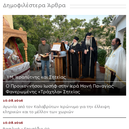
Δημοφιλέστερα Άρθρα
Ι.Μ. Ιεραπύτνης και Σητείας
Ο Προικοννήσου Ιωσήφ στην Ιερά Μονή Παναγίας
Φανερωμένης «Τράχηλα» Σητείας
10.08.2026
Αγωνία από τον Καλαβρύτων Ιερώνυμο για την έλλειψη
κληρικών και το μέλλον των χωριών
10.08.2026
Βασιλική – Επεισόδιο 02