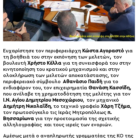
Ευχαρίστησε τον περιφερειάρχη
Κώστα Αγοραστό
για
τη βοήθειά του στην εκπόνηση των μελετών
,
τον
βουλευτή
Χρήστο Κέλλα
για τη συνεισφορά του στην
κινητοποίηση του κρατικού μηχανισμού και στην
ολοκλήρωση των μελετών αποκατάστασης, τον
περιφερειακό σύμβουλο
Αθανάσιο Παιδή
για το
ενδιαφέρον του, τον επιχειρηματία
Θανάση Κασσίδη,
που ανέλαβε τη χρηματοδότηση της μελέτης για τον
Ι.Ν. Αγίου Δημητρίου Μεσοχώριου
, τον μηχανικό
Δημήτρη Νικολαΐδη
, το τεχνικό γραφείο
Χάρη Τζήμα
,
τον πρωτοσύγκελο τις Ιεράς Μητροπόλεως
π.
Βησσαρίωνα
για την προετοιμασία της σχετικής
αλληλογραφίας και τους ιερείς των ενοριών.
Αμέσως μετά ο αναπληρωτής γραμματέας της ΚΟ της