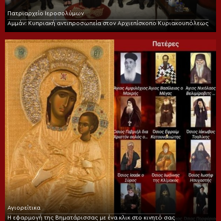
Πατριαρχείο Ιεροσολύμων
Αμμάν: Κυπριακή αντιπροσωπεία στον Αρχιεπίσκοπο Κυριακουπόλεως
Αγιορείτικα
Η εφαρμογή της Βηματάρισσας με ένα κλικ στο κινητό σας