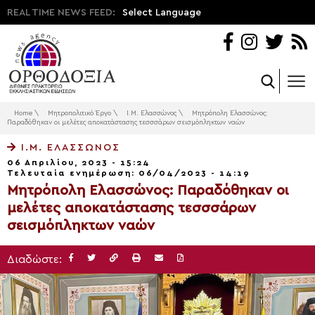
REAL TIME NEWS FEED:
Select Language
Home
\
Μητροπολιτικό Έργο
\
Ι.Μ. Ελασσώνος
\
Μητρόπολη Ελασσώνος:
Παραδόθηκαν οι μελέτες αποκατάστασης τεσσσάρων σεισμόπληκτων ναών
Ι.Μ. ΕΛΑΣΣΏΝΟΣ
06 Απριλίου, 2023 - 15:24
Τελευταία ενημέρωση: 06/04/2023 - 14:19
Μητρόπολη Ελασσώνος: Παραδόθηκαν οι
μελέτες αποκατάστασης τεσσσάρων
σεισμόπληκτων ναών
Διαδώστε: