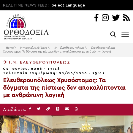
REAL TIME NEWS FEED:
Select Language
Home
\
Μητροπολιτικό Έργο
\
Ι.Μ. Ελευθερουπόλεως
\
Ελευθερουπόλεως
Χρυσόστομος: Τα δόγματα της πίστεως δεν αποκαλύπτονται με ανθρώπινη λογική
Ι.Μ. ΕΛΕΥΘΕΡΟΥΠΌΛΕΩΣ
02 Ιουνίου, 2026 - 17:18
Τελευταία ενημέρωση: 02/06/2026 - 15:41
Ελευθερουπόλεως Χρυσόστομος: Τα
δόγματα της πίστεως δεν αποκαλύπτονται
με ανθρώπινη λογική
Διαδώστε: