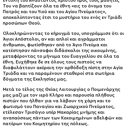
εντολή του Αναστάντος Χριστού προς τους μαθητές
Του να βαπτίζουν όλα τα έθνη «εις το όνομα του
Πατρός και του Υιού και του Αγίου Πνεύματος»,
αποκαλύπτοντας έτσι το μυστήριο του ενός εν Τριάδι
προσώπων Θεού.
Ολοκληρώνοντας το κήρυγμά του, υπογράμμισε ότι οι
Άγιοι Απόστολοι, αν και απλοί και αγράμματοι
άνθρωποι, φωτίσθηκαν από το Άγιο Πνεύμα και
κατέστησαν πάνσοφοι διδάσκαλοι της οικουμένης,
μεταφέροντας το μήνυμα του Ευαγγελίου σε όλα τα
έθνη. Ευχήθηκε δε σε όλους τους πιστούς να
διαφυλάττουν ακέραιη την ορθόδοξη πίστη στην Αγία
Τριάδα και να παραμένουν σταθεροί στα σωτήρια
δόγματα της Εκκλησίας μας.
Μετά το τέλος της Θείας Λειτουργίας ο Ποιμενάρχης
μας μαζί με τον ιερό Κλήρο και παρουσία πλήθους
πιστών που ήλθαν για να λάβουν τη χάρη και το
φωτισμό του Παναγίου και Ζωαρχικού Πνεύματος,
ετέλεσαν Τρισάγιο υπέρ Μακαρίας μνήμης και
αναπαύσεως πάντων των Κεκοιμημένων αδελφών και
πατέρων του Κοιμητηρίου της πόλεως.