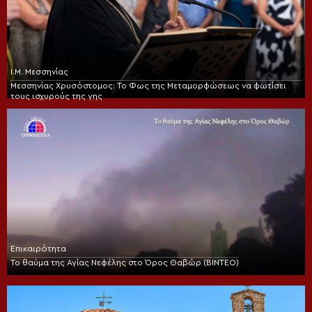
Ι.Μ. Μεσσηνίας
Μεσσηνίας Χρυσόστομος: Το Φως της Μεταμορφώσεως να φωτίσει
τους ισχυρούς της γης
Επικαιρότητα
Το θαύμα της Αγίας Νεφέλης στο Όρος Θαβώρ (ΒΙΝΤΕΟ)