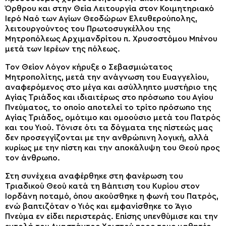
Όρθρου και στην Θεία Λειτουργία στον Κοιμητηριακό
Ιερό Ναό των Αγίων Θεοδώρων Ελευθερούπολης,
λειτουργούντος του Πρωτοσυγκέλλου της
Μητροπόλεως Αρχιμανδρίτου π. Χρυσοστόμου Μπένου
μετά των Ιερέων της πόλεως.
Τον Θείον Λόγον κήρυξε ο Σεβασμιώτατος
Μητροπολίτης, μετά την ανάγνωση του Ευαγγελίου,
αναφερόμενος στο μέγα και ασύλληπτο μυστήριο της
Αγίας Τριάδος και ιδιαιτέρως στο πρόσωπο του Αγίου
Πνεύματος, το οποίο αποτελεί το τρίτο πρόσωπο της
Αγίας Τριάδος, ομότιμο και ομοούσιο μετά του Πατρός
και του Υιού. Τόνισε ότι τα δόγματα της πίστεώς μας
δεν προσεγγίζονται με την ανθρώπινη λογική, αλλά
κυρίως με την πίστη και την αποκάλυψη του Θεού προς
τον άνθρωπο.
Στη συνέχεια αναφέρθηκε στη φανέρωση του
Τριαδικού Θεού κατά τη Βάπτιση του Κυρίου στον
Ιορδάνη ποταμό, όπου ακούσθηκε η φωνή του Πατρός,
ενώ βαπτιζόταν ο Υιός και εμφανίσθηκε το Άγιο
Πνεύμα εν είδει περιστεράς. Επίσης υπενθύμισε και την