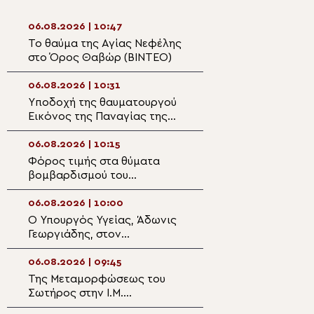
06.08.2026 | 10:47
06.08.2026 | 09:2
Το θαύμα της Αγίας Νεφέλης
Αφιέρωμα της P
στο Όρος Θαβώρ (ΒΙΝΤΕΟ)
TV στην εορτή τ
Μεταμορφώσεως
Σωτήρος
06.08.2026 | 10:31
06.08.2026 | 09:0
Yποδοχή της θαυματουργού
Όταν το φως γίν
Εικόνος της Παναγίας της
απόφαση
Ροβέλιστας στην
πανηγυρίζουσα ενορία
06.08.2026 | 10:15
06.08.2026 | 08:5
Συκεών Άρτης
Φόρος τιμής στα θύματα
Ο εκκλησιασμός 
βομβαρδισμού του
Η ευλογία των 
Νοσοκομείου Αθαλάσσας
της αμπέλου
κατά την τουρκική εισβολή
06.08.2026 | 10:00
06.08.2026 | 08:3
Ο Υπουργός Υγείας, Άδωνις
Ο νέος Πρέσβης
Γεωργιάδης, στον
Γεωργίας στο Ισ
Μητροπολίτη Φθιώτιδος
Πατριάρχη Ιερο
Συμεών
06.08.2026 | 09:45
06.08.2026 | 08:2
Της Μεταμορφώσεως του
Κυβερνοεπίθεση 
Σωτήρος στην Ι.Μ.
ιστοσελίδα της
Ασωμάτων Πετράκη
Κοινότητας στη 