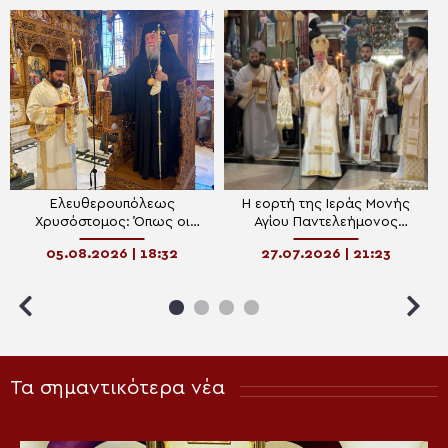
Ελευθερουπόλεως
Η εορτή της Ιεράς Μονής
Χρυσόστομος: Όπως οι
Αγίου Παντελεήμονος
Απόστολοι στην τρικυμία έτσι
Χρυσοκάστρου Παγγαίου
05.08.2026 | 18:32
27.07.2026 | 21:23
και οι Χριστιανοί στις
δυσκολίες να επικαλούνται
τον Χριστό
Τα σημαντικότερα νέα