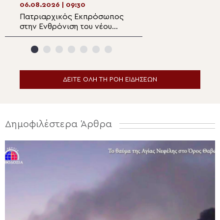
06.08.2026 | 09:30
06.08.2026 | 08:0
Πατριαρχικός Εκπρόσωπος
Ο Επιδαύρου Νι
στην Ενθρόνιση του νέου
στην Ι.Μ. Μετα
Αρχιεπισκόπου Καναδά ο
Καμένων Βούρλ
Αρχιεπίσκοπος Θυατείρων
ΔΕΙΤΕ ΟΛΗ ΤΗ ΡΟΗ ΕΙΔΗΣΕΩΝ
Δημοφιλέστερα Άρθρα