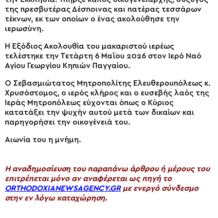
της πρεσβυτέρας Δέσποινας και πατέρας τεσσάρων
τέκνων, εκ των οποίων ο ένας ακολούθησε την
ιερωσύνη.
Η Εξόδιος Ακολουθία του μακαριστού ιερέως
τελέστηκε την Τετάρτη 6 Μαΐου 2026 στον Ιερό Ναό
Αγίου Γεωργίου Κηπιών Παγγαίου.
Ο Σεβασμιώτατος Μητροπολίτης Ελευθερουπόλεως κ.
Χρυσόστομος, ο ιερός κλήρος και ο ευσεβής λαός της
Ιεράς Μητροπόλεως εύχονται όπως ο Κύριος
κατατάξει την ψυχήν αυτού μετά των δικαίων και
παρηγορήσει την οικογένειά του.
Αιωνία του η μνήμη.
H αναδημοσίευση του παραπάνω άρθρου ή μέρους του
επιτρέπεται μόνο αν αναφέρεται ως πηγή το
ORTHODOXIANEWSAGENCY.GR
με ενεργό σύνδεσμο
στην εν λόγω καταχώρηση.