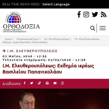
REAL TIME NEWS FEED:
Select Language
Home
\
Μητροπολιτικό Έργο
\
Ι.Μ. Ελευθερουπόλεως
\
Ι.Μ. Ελευθερουπόλεως:
Εκδημία ιερέως Βασιλείου Παπανικολάου
Ι.Μ. ΕΛΕΥΘΕΡΟΥΠΌΛΕΩΣ
07 Μαΐου, 2026 - 17:35
Τελευταία ενημέρωση: 07/05/2026 - 17:38
Ι.Μ. Ελευθερουπόλεως: Εκδημία ιερέως
Βασιλείου Παπανικολάου
Διαδώστε: