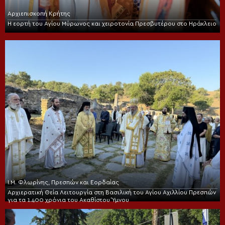
Αρχιεπισκοπή Κρήτης
Η εορτή του Αγίου Μύρωνος και χειροτονία Πρεσβυτέρου στο Ηράκλειο
Ι.Μ. Φλωρίνης, Πρεσπών και Εορδαίας
Αρχιερατική Θεία Λειτουργία στη Βασιλική του Αγίου Αχιλλίου Πρεσπών
για τα 1.400 χρόνια του Ακαθίστου Ύμνου