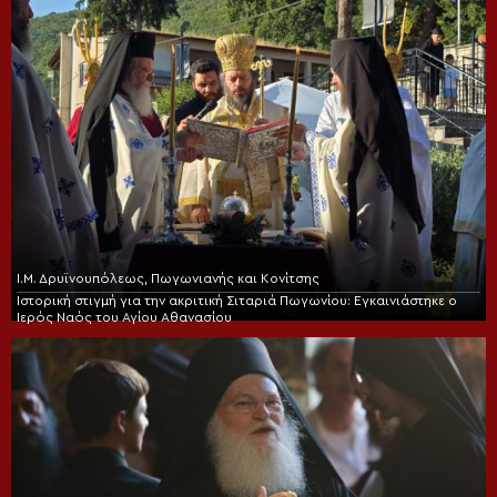
Ι.Μ. Δρυϊνουπόλεως, Πωγωνιανής και Κονίτσης
Ιστορική στιγμή για την ακριτική Σιταριά Πωγωνίου: Εγκαινιάστηκε ο
Ιερός Ναός του Αγίου Αθανασίου