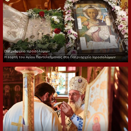
Πατριαρχείο Ιεροσολύμων
Η εορτή του Αγίου Παντελεήμονος στο Πατριαρχείο Ιεροσολύμων