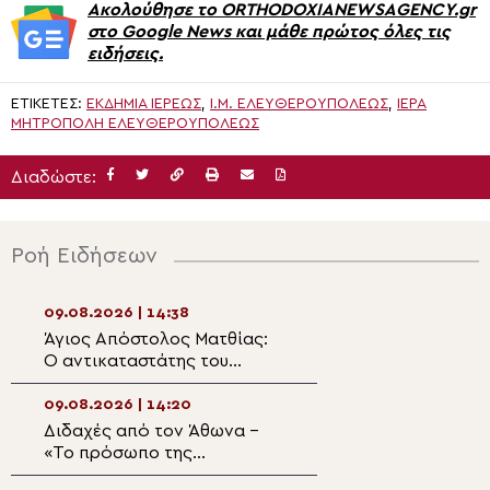
Ακολούθησε το ORTHODOXIANEWSAGENCY.gr
στο Google News και μάθε πρώτος όλες τις
ειδήσεις.
ΕΤΙΚΈΤΕΣ:
ΕΚΔΗΜΊΑ ΙΕΡΈΩΣ
,
Ι.Μ. ΕΛΕΥΘΕΡΟΥΠΌΛΕΩΣ
,
ΙΕΡΆ
ΜΗΤΡΌΠΟΛΗ ΕΛΕΥΘΕΡΟΥΠΌΛΕΩΣ
Διαδώστε:
Ροή Ειδήσεων
09.08.2026 | 14:38
09.08.2026 | 12:5
Άγιος Απόστολος Ματθίας:
Η Πρόοδος του Τ
Ο αντικαταστάτης του
Σταυρού και Χει
προδότη μαθητή
Πρεσβυτέρου στ
09.08.2026 | 14:20
09.08.2026 | 12:3
Διδαχές από τον Άθωνα –
Η Μικρή Παράκλ
«Το πρόσωπο της
την Υπεραγία Θ
Παναγίας»
στον Ιερό Ναό Π