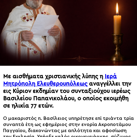
Με αισθήματα χριστιανικής λύπης η
Ιερά
Μητρόπολη Ελευθερουπόλεως
αναγγέλλει την
εις Κύριον εκδημίαν του συνταξιούχου ιερέως
Βασιλείου Παπανικολάου, ο οποίος εκοιμήθη
σε ηλικία 77 ετών.
Ο μακαριστός π. Βασίλειος υπηρέτησε επί τριάντα τρία
συναπτά έτη ως εφημέριος στην ενορία Ακροποτάμου
Παγγαίου, διακονώντας με απλότητα και αφοσίωση
την Εκκλησία. Υπήρξε καλός οικογενειάρχης, σύζυγος