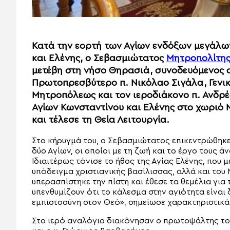
Κατά την εορτή των Αγίων ενδόξων μεγάλω
και Ελένης, ο Σεβασμιώτατος
Μητροπολίτης
μετέβη στη νήσο Θηρασιά, συνοδευόμενος 
Πρωτοπρεσβύτερο π. Νικόλαο Σιγάλα, Γενικ
Μητροπόλεως και τον ιεροδιάκονο π. Ανδρέ
Αγίων Κωνσταντίνου και Ελένης στο χωριό
και τέλεσε τη Θεία Λειτουργία.
Στο κήρυγμά του, ο Σεβασμιώτατος επικεντρώθηκ
δύο Αγίων, οι οποίοι με τη ζωή και το έργο τους ά
Ιδιαιτέρως τόνισε το ήθος της Αγίας Ελένης, που 
υπόδειγμα χριστιανικής βασίλισσας, αλλά και του
υπερασπίστηκε την πίστη και έθεσε τα θεμέλια για 
υπενθυμίζουν ότι το κάλεσμα στην αγιότητα είναι
εμπιστοσύνη στον Θεό», σημείωσε χαρακτηριστικά
Στο ιερό αναλόγιο διακόνησαν ο πρωτοψάλτης το