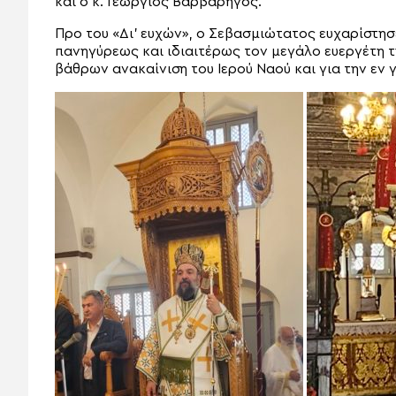
και ο κ. Γεώργιος Βαρβαρήγος.
Προ του «Δι’ ευχών», ο Σεβασμιώτατος ευχαρίστησ
πανηγύρεως και ιδιαιτέρως τον μεγάλο ευεργέτη τ
βάθρων ανακαίνιση του Ιερού Ναού και για την εν