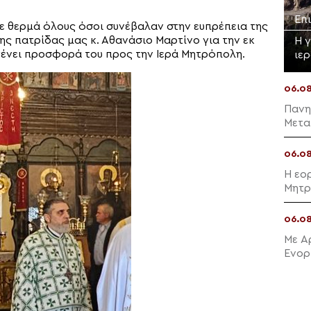
Επ
ε θερμά όλους όσοι συνέβαλαν στην ευπρέπεια της
ης πατρίδας μας κ. Αθανάσιο Μαρτίνο για την εκ
Η 
 γένει προσφορά του προς την Ιερά Μητρόπολη.
ιε
06.0
Πανη
Μετα
06.0
Η εο
Μητρ
06.0
Με Α
Ενορ
Μαλλ