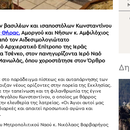
Σωτήρος
Μεταμορφώσεως του
Σωτήρος στη Μονή Σινά
Σ
Ν
ν βασιλέων και ισαποστόλων Κωνσταντίνου
 Θήρας,
Αμοργού και Νήσων κ. Αμφιλόχιος
από τον Αιδεσιμολογιώτατο
ό Αρχιερατικό Επίτροπο της Ιεράς
α Τσένκο, στον πανηγυρίζοντα Ιερό Ναό
 Μανωλάς, όπου χοροστάτησε στον Όρθρο
Δη
ε στο παράδειγμα πίστεως και αυταπάρνησης των
νοιξαν νέους ορίζοντες στην πορεία της Εκκλησίας.
με την ταπείνωση και τη φιλανθρωπία της έγινε
 Μεγάλου Κωνσταντίνου, ο οποίος με θάρρος
την ελευθερία της λατρείας. «Οι Άγιοι αυτοί μας
 διαρκές και απαιτεί προσωπικό αγώνα και
.
υ Μητροπολιτικού Ναού κ. Νικόλαος Βαρβαρήγος