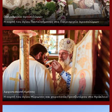
Πατριαρχείο Ιεροσολύμων
Η εορτή του Αγίου Παντελεήμονος στο Πατριαρχείο Ιεροσολύμων
Αρχιεπισκοπή Κρήτης
Η εορτή του Αγίου Μύρωνος και χειροτονία Πρεσβυτέρου στο Ηράκλειο