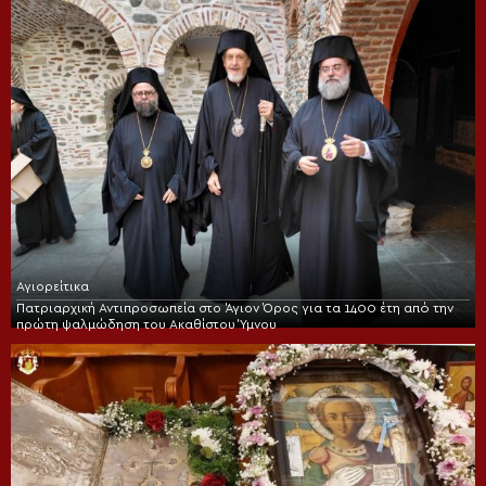
Αγιορείτικα
Πατριαρχική Αντιπροσωπεία στο Άγιον Όρος για τα 1400 έτη από την
πρώτη ψαλμώδηση του Ακαθίστου Ύμνου