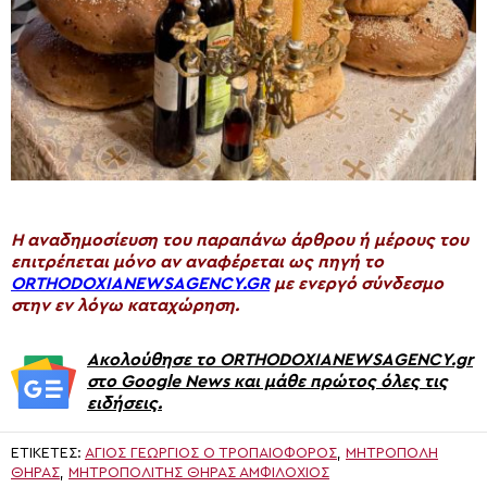
H αναδημοσίευση του παραπάνω άρθρου ή μέρους του
επιτρέπεται μόνο αν αναφέρεται ως πηγή το
ORTHODOXIANEWSAGENCY.GR
με ενεργό σύνδεσμο
στην εν λόγω καταχώρηση.
Ακολούθησε το ORTHODOXIANEWSAGENCY.gr
στο Google News και μάθε πρώτος όλες τις
ειδήσεις.
ΕΤΙΚΈΤΕΣ:
ΆΓΙΟΣ ΓΕΏΡΓΙΟΣ Ο ΤΡΟΠΑΙΟΦΌΡΟΣ
,
ΜΗΤΡΌΠΟΛΗ
ΘΉΡΑΣ
,
ΜΗΤΡΟΠΟΛΊΤΗΣ ΘΉΡΑΣ ΑΜΦΙΛΌΧΙΟΣ