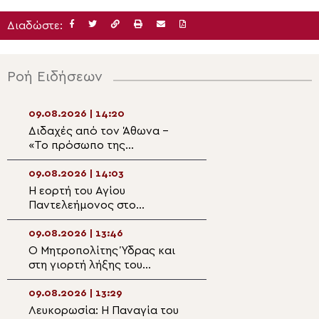
Διαδώστε:
Ροή Ειδήσεων
09.08.2026 | 14:20
09.08.2026 | 12:3
Διδαχές από τον Άθωνα –
Η Μικρή Παράκλ
«Το πρόσωπο της
την Υπεραγία Θ
Παναγίας»
στον Ιερό Ναό Π
Κοτσυφιανής Γρα
09.08.2026 | 14:03
09.08.2026 | 12:2
Ιεράπετρας
Η εορτή του Αγίου
Ετήσιο μνημόσυν
Παντελεήμονος στο
αείμνηστο Bουλε
Πατριαρχείο Ιεροσολύμων
Υφυπουργό Από
Βεσυρόπουλο
09.08.2026 | 13:46
09.08.2026 | 12:0
Ο Μητροπολίτης Ύδρας και
Αρχιερατική Θεί
στη γιορτή λήξης του
Λειτουργία στη Β
Σχολικού έτους του
Αγίου Αχιλλίου 
Γυμνασίου
τα 1.400 χρόνια
09.08.2026 | 13:29
09.08.2026 | 11:5
Ακαθίστου Ύμνο
Λευκορωσία: Η Παναγία του
Πατριαρχική Αν