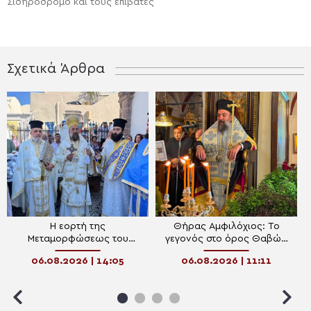
Σιδηρόδρομο και τους επιβάτες
Σχετικά Άρθρα
Η εορτή της
Θήρας Αμφιλόχιος: Το
Μεταμορφώσεως του
γεγονός στο όρος Θαβώρ
Σωτήρος στη Σαντορίνη
αποτελεί αλλά μία
06.08.2026 | 14:05
06.08.2026 | 11:11
πρόσκληση προς κάθε
άνθρωπο