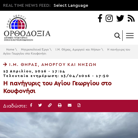
REAL TIME NEWS FEED:
Select Language
Home
\
Μητροπολιτικό Έργο
\
Ι.Μ. Θήρας, Αμοργού και Νήσων
\
Η πανήγυρις του
Αγίου Γεωργίου στο Κουφονήσι
Ι.Μ. ΘΉΡΑΣ, ΑΜΟΡΓΟΎ ΚΑΙ ΝΉΣΩΝ
23 Απριλίου, 2026 - 17:24
Τελευταία ενημέρωση: 23/04/2026 - 17:50
Η πανήγυρις του Αγίου Γεωργίου στο
Κουφονήσι
Διαδώστε: