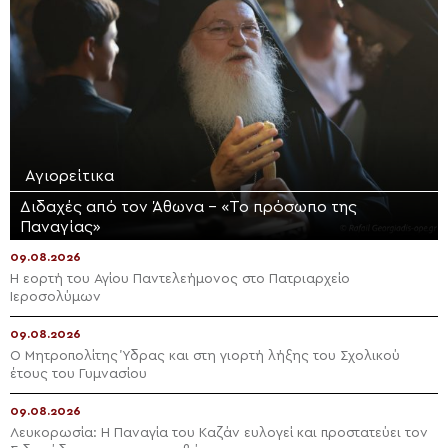
Αγιορείτικα
Διδαχές από τον Άθωνα – «Το πρόσωπο της
Παναγίας»
09.08.2026
Η εορτή του Αγίου Παντελεήμονος στο Πατριαρχείο
Ιεροσολύμων
09.08.2026
Ο Μητροπολίτης Ύδρας και στη γιορτή λήξης του Σχολικού
έτους του Γυμνασίου
09.08.2026
Λευκορωσία: Η Παναγία του Καζάν ευλογεί και προστατεύει τον