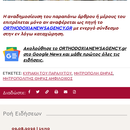
H αναδημοσίευση του παραπάνω άρθρου ή μέρους του
επιτρέπεται μόνο αν αναφέρεται ως πηγή το
ORTHODOXIANEWSAGENCY.GR
με ενεργό σύνδεσμο
στην εν λόγω καταχώρηση.
Ακολούθησε το ORTHODOXIANEWSAGENCY.gr
στο Google News και μάθε πρώτος όλες τις
ειδήσεις.
ΕΤΙΚΈΤΕΣ:
ΚΥΡΙΑΚΉ ΤΟΥ ΠΑΡΑΛΎΤΟΥ
,
ΜΗΤΡΌΠΟΛΗ ΘΉΡΑΣ
,
ΜΗΤΡΟΠΟΛΊΤΗΣ ΘΉΡΑΣ ΑΜΦΙΛΌΧΙΟΣ
Διαδώστε:
Ροή Ειδήσεων
09.08.2026 | 15:30
09.08.2026 | 13:4