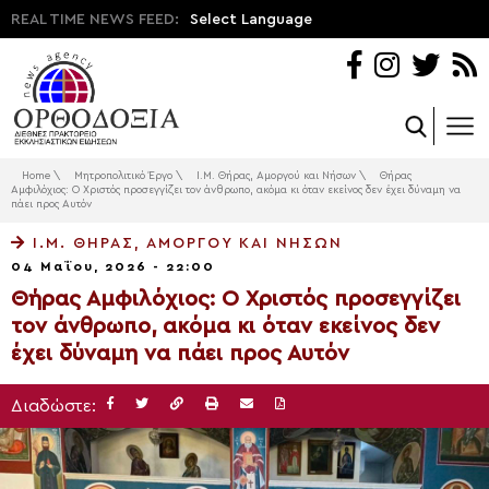
REAL TIME NEWS FEED:
Select Language
Home
\
Μητροπολιτικό Έργο
\
Ι.Μ. Θήρας, Αμοργού και Νήσων
\
Θήρας
Αμφιλόχιος: Ο Χριστός προσεγγίζει τον άνθρωπο, ακόμα κι όταν εκείνος δεν έχει δύναμη να
πάει προς Αυτόν
Ι.Μ. ΘΉΡΑΣ, ΑΜΟΡΓΟΎ ΚΑΙ ΝΉΣΩΝ
04 Μαΐου, 2026 - 22:00
Θήρας Αμφιλόχιος: Ο Χριστός προσεγγίζει
τον άνθρωπο, ακόμα κι όταν εκείνος δεν
έχει δύναμη να πάει προς Αυτόν
Διαδώστε: