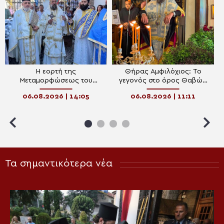
Η εορτή της
Θήρας Αμφιλόχιος: Το
Μεταμορφώσεως του
γεγονός στο όρος Θαβώρ
Σωτήρος στη Σαντορίνη
αποτελεί αλλά μία
06.08.2026 | 14:05
06.08.2026 | 11:11
πρόσκληση προς κάθε
άνθρωπο
Τα σημαντικότερα νέα