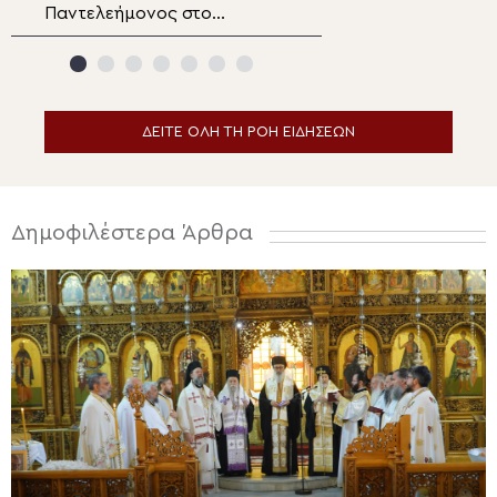
Παντελεήμονος στο
αείμνηστο Bουλε
Πατριαρχείο Ιεροσολύμων
Υφυπουργό Από
Βεσυρόπουλο
ΔΕΙΤΕ ΟΛΗ ΤΗ ΡΟΗ ΕΙΔΗΣΕΩΝ
Δημοφιλέστερα Άρθρα