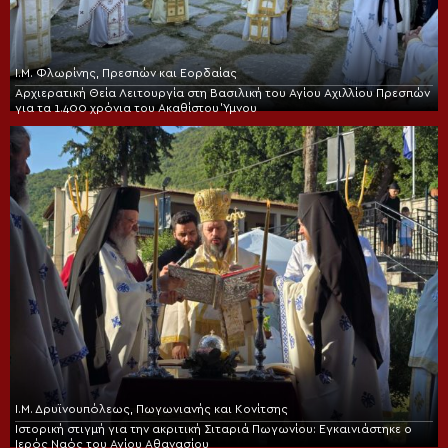
Ι.Μ. Φλωρίνης, Πρεσπών και Εορδαίας
Αρχιερατική Θεία Λειτουργία στη Βασιλική του Αγίου Αχιλλίου Πρεσπών
για τα 1.400 χρόνια του Ακαθίστου Ύμνου
Ι.Μ. Δρυϊνουπόλεως, Πωγωνιανής και Κονίτσης
Ιστορική στιγμή για την ακριτική Σιταριά Πωγωνίου: Εγκαινιάστηκε ο
Ιερός Ναός του Αγίου Αθανασίου