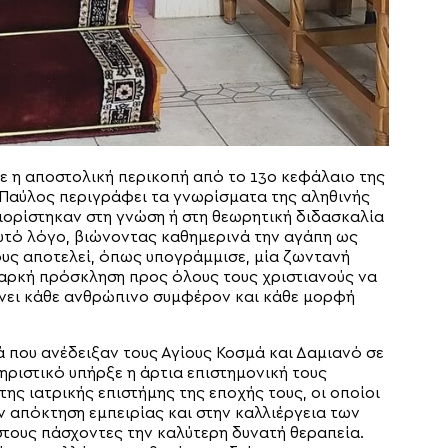
ε η αποστολική περικοπή από το 13ο κεφάλαιο της
 Παύλος περιγράφει τα γνωρίσματα της αληθινής
ριορίστηκαν στη γνώση ή στη θεωρητική διδασκαλία
υτό λόγο, βιώνοντας καθημερινά την αγάπη ως
υς αποτελεί, όπως υπογράμμισε, μία ζωντανή
αρκή πρόσκληση προς όλους τους χριστιανούς να
ίνει κάθε ανθρώπινο συμφέρον και κάθε μορφή
ά που ανέδειξαν τους Αγίους Κοσμά και Δαμιανό σε
ριστικό υπήρξε η άρτια επιστημονική τους
της ιατρικής επιστήμης της εποχής τους, οι οποίοι
 απόκτηση εμπειρίας και στην καλλιέργεια των
τους πάσχοντες την καλύτερη δυνατή θεραπεία.