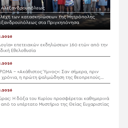
Μ. Αλεξανδρουπόλεως
ελέχη των κατασκηνώσεων της Μητρόπολης
εξανδρουπόλεως στα Πριγκηπόνησα
8.2026
λογία» επετειακών εκδηλώσεων 160 ετών από την
δική Εθελοθυσία
8.2026
ΡΩΜΑ – «Ακάθιστος Ύμνος»: Σαν σήμερα, πριν
 χρόνια, η πρώτη ψαλμώδηση της θεοπρεπούς
ευχής της Εκκλησίας
8.2026
ύρας: Η δόξα του Κυρίου προσφέρεται καθημερινά
 από το υπέρτατο Μυστήριο της Θείας Ευχαριστίας