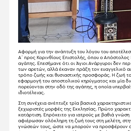
Αφορμή για την ανάπτυξη του λόγου του αποτέλεσ
Α΄ προς Κορινθίους Επιστολής, όπου ο Απόστολος
αγάπης. Επεσήμανε ότι οι Άγιοι Ανάργυροι δεν πε
των αρετών, αλλά έκαναν πράξη τον ευαγγελικό α
τρόπο ζωής και θυσιαστικής προσφοράς. Η ζωή το
εφαρμογή του αποστολικού κηρύγματος και μία δι
πορεύονται στην οδό της αγάπης, η οποία υπερβα
ιδιοτέλειας.
Στη συνέχεια ανέπτυξε τρία βασικά χαρακτηριστικ
ξεχωριστές μορφές της Εκκλησίας. Πρώτο χαρακτη
κατάρτιση. Επρόκειτο για ιατρούς με βαθιά γνώση 
αφιέρωσαν ολόκληρη τη ζωή τους στη μελέτη, στην
γνώσεών τους, ώστε να μπορούν να προσφέρουν σ