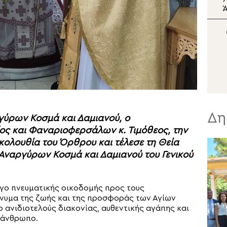
του ωραρίου
Ά
λειτουργίας του Λευκού
Πύργου έως τις 21:00
καθημερινά
Δη
ργύρων Κοσμά και Δαμιανού, ο
ς και Φαναριοφερσάλων κ. Τιμόθεος, την
ακολουθία του Όρθρου και τέλεσε τη Θεία
 Αναργύρων Κοσμά και Δαμιανού του Γενικού
όγο πνευματικής οικοδομής προς τους
ήνυμα της ζωής και της προσφοράς των Αγίων
 ανιδιοτελούς διακονίας, αυθεντικής αγάπης και
 άνθρωπο.