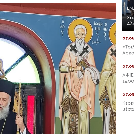
Ι.
Στ
Αλ
07.0
«Τρι
Αρκα
07.0
ΑΦΙΕ
1400
προσ
07.0
Κερκ
μέσα