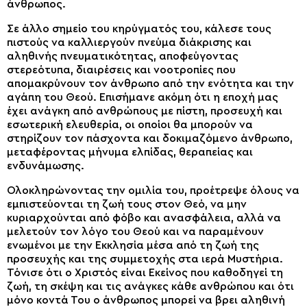
άνθρωπος.
Σε άλλο σημείο του κηρύγματός του, κάλεσε τους
πιστούς να καλλιεργούν πνεύμα διάκρισης και
αληθινής πνευματικότητας, αποφεύγοντας
στερεότυπα, διαιρέσεις και νοοτροπίες που
απομακρύνουν τον άνθρωπο από την ενότητα και την
αγάπη του Θεού. Επισήμανε ακόμη ότι η εποχή μας
έχει ανάγκη από ανθρώπους με πίστη, προσευχή και
εσωτερική ελευθερία, οι οποίοι θα μπορούν να
στηρίζουν τον πάσχοντα και δοκιμαζόμενο άνθρωπο,
μεταφέροντας μήνυμα ελπίδας, θεραπείας και
ενδυνάμωσης.
Ολοκληρώνοντας την ομιλία του, προέτρεψε όλους να
εμπιστεύονται τη ζωή τους στον Θεό, να μην
κυριαρχούνται από φόβο και ανασφάλεια, αλλά να
μελετούν τον λόγο του Θεού και να παραμένουν
ενωμένοι με την Εκκλησία μέσα από τη ζωή της
προσευχής και της συμμετοχής στα ιερά Μυστήρια.
Τόνισε ότι ο Χριστός είναι Εκείνος που καθοδηγεί τη
ζωή, τη σκέψη και τις ανάγκες κάθε ανθρώπου και ότι
μόνο κοντά Του ο άνθρωπος μπορεί να βρει αληθινή