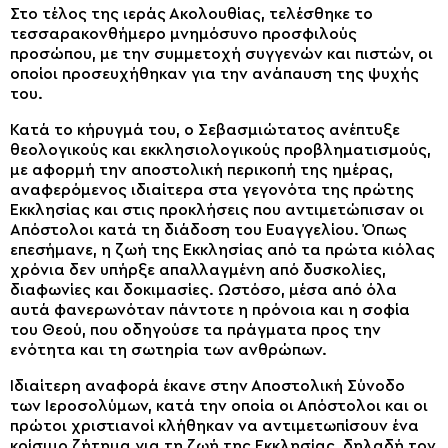
Στο τέλος της ιεράς Ακολουθίας, τελέσθηκε το
τεσσαρακονθήμερο μνημόσυνο προσφιλούς
προσώπου, με την συμμετοχή συγγενών και πιστών, οι
οποίοι προσευχήθηκαν για την ανάπαυση της ψυχής
του.
Κατά το κήρυγμά του, ο Σεβασμιώτατος ανέπτυξε
θεολογικούς και εκκλησιολογικούς προβληματισμούς,
με αφορμή την αποστολική περικοπή της ημέρας,
αναφερόμενος ιδιαίτερα στα γεγονότα της πρώτης
Εκκλησίας και στις προκλήσεις που αντιμετώπισαν οι
Απόστολοι κατά τη διάδοση του Ευαγγελίου. Όπως
επεσήμανε, η ζωή της Εκκλησίας από τα πρώτα κιόλας
χρόνια δεν υπήρξε απαλλαγμένη από δυσκολίες,
διαφωνίες και δοκιμασίες. Ωστόσο, μέσα από όλα
αυτά φανερωνόταν πάντοτε η πρόνοια και η σοφία
του Θεού, που οδηγούσε τα πράγματα προς την
ενότητα και τη σωτηρία των ανθρώπων.
Ιδιαίτερη αναφορά έκανε στην Αποστολική Σύνοδο
των Ιεροσολύμων, κατά την οποία οι Απόστολοι και οι
πρώτοι χριστιανοί κλήθηκαν να αντιμετωπίσουν ένα
κρίσιμο ζήτημα για τη ζωή της Εκκλησίας, δηλαδή τον