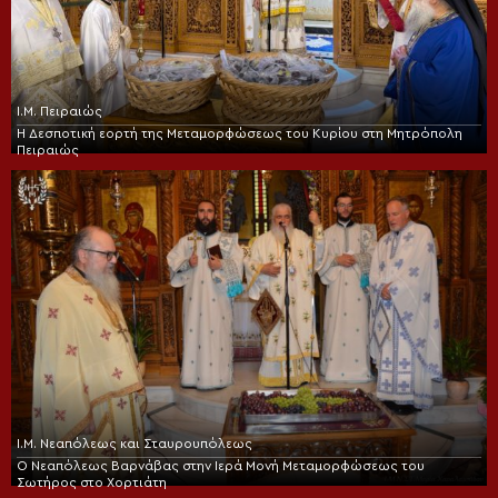
Ι.Μ. Πειραιώς
Η Δεσποτική εορτή της Μεταμορφώσεως του Κυρίου στη Μητρόπολη
Πειραιώς
Ι.Μ. Νεαπόλεως και Σταυρουπόλεως
Ο Νεαπόλεως Βαρνάβας στην Ιερά Μονή Μεταμορφώσεως του
Σωτήρος στο Χορτιάτη