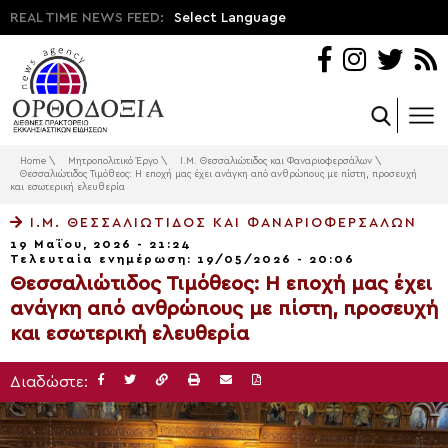
REAL TIME NEWS FEED:
Select Language
Home
\
Μητροπολιτικό Έργο
\
Ι.Μ. Θεσσαλιώτιδος και Φαναριοφερσάλων
\
Θεσσαλιώτιδος Τιμόθεος: Η εποχή μας έχει ανάγκη από ανθρώπους με πίστη, προσευχή
και εσωτερική ελευθερία
Ι.Μ. ΘΕΣΣΑΛΙΏΤΙΔΟΣ ΚΑΙ ΦΑΝΑΡΙΟΦΕΡΣΆΛΩΝ
19 Μαΐου, 2026 - 21:24
Τελευταία ενημέρωση: 19/05/2026 - 20:06
Θεσσαλιώτιδος Τιμόθεος: Η εποχή μας έχει
ανάγκη από ανθρώπους με πίστη, προσευχή
και εσωτερική ελευθερία
Διαδώστε: