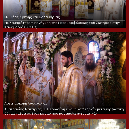
Ι.Μ. Νέας Κρήνης και Καλαμαριάς
Με λαμπρότητα η πανήγυρη της Μεταμορφώσεως του Σωτήρος στην
Καλαμαριά (ΦΩΤΟ)
Αρχιεπισκοπή Αυστραλίας
Αυστραλίας Μακάριος: «Η ιερωσύνη είναι η κατ’ εξοχήν μεταμορφωτική
δύναμη μέσα σε έναν κόσμο που παραπαίει πνευματικά»