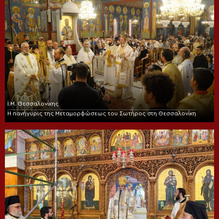
Ι.Μ. Θεσσαλονίκης
Η πανήγυρις της Μεταμορφώσεως του Σωτήρος στη Θεσσαλονίκη