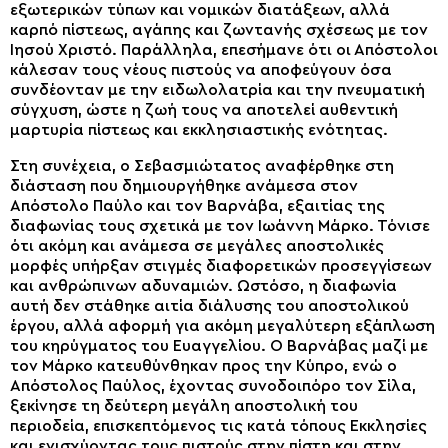
εξωτερικών τύπων και νομικών διατάξεων, αλλά
καρπό πίστεως, αγάπης και ζωντανής σχέσεως με τον
Ιησού Χριστό. Παράλληλα, επεσήμανε ότι οι Απόστολοι
κάλεσαν τους νέους πιστούς να αποφεύγουν όσα
συνδέονταν με την ειδωλολατρία και την πνευματική
σύγχυση, ώστε η ζωή τους να αποτελεί αυθεντική
μαρτυρία πίστεως και εκκλησιαστικής ενότητας.
Στη συνέχεια, ο Σεβασμιώτατος αναφέρθηκε στη
διάσταση που δημιουργήθηκε ανάμεσα στον
Απόστολο Παύλο και τον Βαρνάβα, εξαιτίας της
διαφωνίας τους σχετικά με τον Ιωάννη Μάρκο. Τόνισε
ότι ακόμη και ανάμεσα σε μεγάλες αποστολικές
μορφές υπήρξαν στιγμές διαφορετικών προσεγγίσεων
και ανθρώπινων αδυναμιών. Ωστόσο, η διαφωνία
αυτή δεν στάθηκε αιτία διάλυσης του αποστολικού
έργου, αλλά αφορμή για ακόμη μεγαλύτερη εξάπλωση
του κηρύγματος του Ευαγγελίου. Ο Βαρνάβας μαζί με
τον Μάρκο κατευθύνθηκαν προς την Κύπρο, ενώ ο
Απόστολος Παύλος, έχοντας συνοδοιπόρο τον Σίλα,
ξεκίνησε τη δεύτερη μεγάλη αποστολική του
περιοδεία, επισκεπτόμενος τις κατά τόπους Εκκλησίες
και ενισχύοντας τους πιστούς στην πίστη και στην