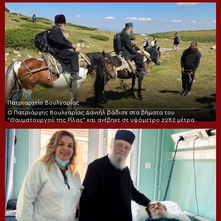
Πατριαρχείο Βουλγαρίας
Ο Πατριάρχης Βουλγαρίας Δανιήλ βάδισε στα βήματα του
“Θαυματουργού της Ρίλας” και ανέβηκε σε υψόμετρο 2282 μέτρα