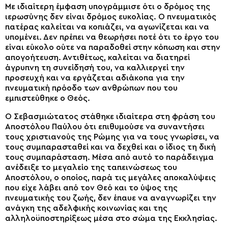
Με ιδιαίτερη έμφαση υπογράμμισε ότι ο δρόμος της
ιερωσύνης δεν είναι δρόμος ευκολίας. Ο πνευματικός
πατέρας καλείται να κοπιάζει, να αγωνίζεται και να
υπομένει. Δεν πρέπει να θεωρήσει ποτέ ότι το έργο του
είναι εύκολο ούτε να παραδοθεί στην κόπωση και στην
απογοήτευση. Αντιθέτως, καλείται να διατηρεί
άγρυπνη τη συνείδησή του, να καλλιεργεί την
προσευχή και να εργάζεται αδιάκοπα για την
πνευματική πρόοδο των ανθρώπων που του
εμπιστεύθηκε ο Θεός.
Ο Σεβασμιώτατος στάθηκε ιδιαίτερα στη φράση του
Αποστόλου Παύλου ότι επιθυμούσε να συναντήσει
τους χριστιανούς της Ρώμης για να τους γνωρίσει, να
τους συμπαρασταθεί και να δεχθεί και ο ίδιος τη δική
τους συμπαράσταση. Μέσα από αυτό το παράδειγμα
ανέδειξε το μεγαλείο της ταπεινώσεως του
Αποστόλου, ο οποίος, παρά τις μεγάλες αποκαλύψεις
που είχε λάβει από τον Θεό και το ύψος της
πνευματικής του ζωής, δεν έπαυε να αναγνωρίζει την
ανάγκη της αδελφικής κοινωνίας και της
αλληλοϋποστηρίξεως μέσα στο σώμα της Εκκλησίας.