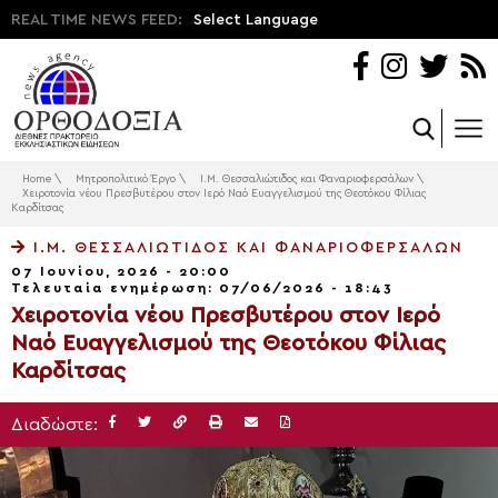
REAL TIME NEWS FEED:
Select Language
Home
\
Μητροπολιτικό Έργο
\
Ι.Μ. Θεσσαλιώτιδος και Φαναριοφερσάλων
\
Χειροτονία νέου Πρεσβυτέρου στον Ιερό Ναό Ευαγγελισμού της Θεοτόκου Φίλιας
Καρδίτσας
Ι.Μ. ΘΕΣΣΑΛΙΏΤΙΔΟΣ ΚΑΙ ΦΑΝΑΡΙΟΦΕΡΣΆΛΩΝ
07 Ιουνίου, 2026 - 20:00
Τελευταία ενημέρωση: 07/06/2026 - 18:43
Χειροτονία νέου Πρεσβυτέρου στον Ιερό
Ναό Ευαγγελισμού της Θεοτόκου Φίλιας
Καρδίτσας
Διαδώστε: