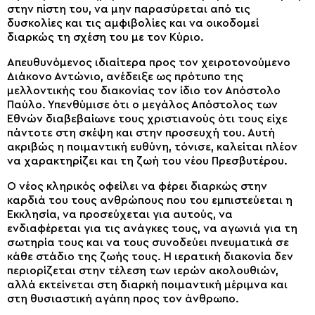
στην πίστη του, να μην παρασύρεται από τις
δυσκολίες και τις αμφιβολίες και να οικοδομεί
διαρκώς τη σχέση του με τον Κύριο.
Απευθυνόμενος ιδιαίτερα προς τον χειροτονούμενο
Διάκονο Αντώνιο, ανέδειξε ως πρότυπο της
μελλοντικής του διακονίας τον ίδιο τον Απόστολο
Παύλο. Υπενθύμισε ότι ο μεγάλος Απόστολος των
Εθνών διαβεβαίωνε τους χριστιανούς ότι τους είχε
πάντοτε στη σκέψη και στην προσευχή του. Αυτή
ακριβώς η ποιμαντική ευθύνη, τόνισε, καλείται πλέον
να χαρακτηρίζει και τη ζωή του νέου Πρεσβυτέρου.
Ο νέος κληρικός οφείλει να φέρει διαρκώς στην
καρδιά του τους ανθρώπους που του εμπιστεύεται η
Εκκλησία, να προσεύχεται για αυτούς, να
ενδιαφέρεται για τις ανάγκες τους, να αγωνιά για τη
σωτηρία τους και να τους συνοδεύει πνευματικά σε
κάθε στάδιο της ζωής τους. Η ιερατική διακονία δεν
περιορίζεται στην τέλεση των ιερών ακολουθιών,
αλλά εκτείνεται στη διαρκή ποιμαντική μέριμνα και
στη θυσιαστική αγάπη προς τον άνθρωπο.