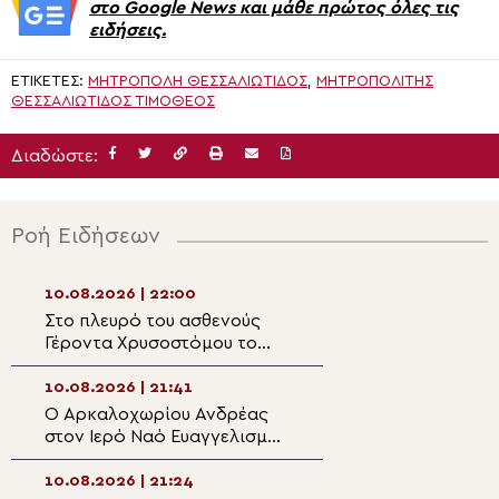
στο Google News και μάθε πρώτος όλες τις
ειδήσεις.
ΕΤΙΚΈΤΕΣ:
ΜΗΤΡΟΠΟΛΗ ΘΕΣΣΑΛΙΩΤΙΔΟΣ
,
ΜΗΤΡΟΠΟΛΊΤΗΣ
ΘΕΣΣΑΛΙΏΤΙΔΟΣ ΤΙΜΌΘΕΟΣ
Διαδώστε:
Ροή Ειδήσεων
10.08.2026 | 22:00
10.08.2026 | 20:
Στο πλευρό του ασθενούς
Επιχορηγήσεις α
Γέροντα Χρυσοστόμου το
Αρχιεπισκοπή Αμ
Πατριαρχείο Ιεροσολύμων
την ενίσχυση τω
10.08.2026 | 21:41
10.08.2026 | 20:
Ο Αρκαλοχωρίου Ανδρέας
Θεολογική ομιλία
στον Ιερό Ναό Ευαγγελισμού
Σοφία Θεοδωράτ
της Θεοτόκου στα Κάτω
Ιερά Επισκοπή Β
Καστελλιανά Μονοφατσίου
10.08.2026 | 21:24
10.08.2026 | 19:4