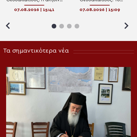
Μεταμόρφωση αρχίζει όταν
Θαβώρειο Φως και η
07.08.2026 | 15:41
07.08.2026 | 15:09
αλλάζει η καρδιά
προσωπική μεταμόρφωση
του ανθρώπου
Τα σημαντικότερα νέα