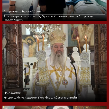
Πατριαρχείο Ιεροσολύμων
Στο πλευρό του ασθενούς Γέροντα Χρυσοστόμου το Πατριαρχείο
Ιεροσολύμων
Ι.Μ. Λεμεσού
Μητροπολίτης Λεμεσού: Πως θεραπεύεται η απιστία;