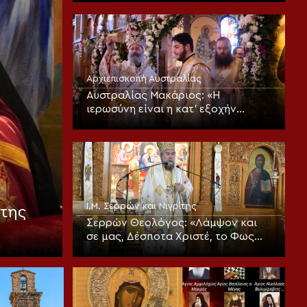
Αρχιεπισκοπή Αυστραλίας
Αυστραλίας Μακάριος: «Η
ιερωσύνη είναι η κατ’ εξοχήν
μεταμορφωτική δύναμη μέσα σε
έναν κόσμο που παραπαίει
πνευματικά»
Ι.Μ. Σερρών και Νιγρίτης
της
Σερρών Θεολόγος: «Λάμψον και
σε μας, Δέσποτα Χριστέ, το Φως
Σου το αιώνιον!»