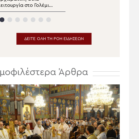
ειτουργία στο Γολέμι
Μεταμορφώσεως του
ης ορεινής Ναυπακτίας
Σωτήρος Χριστού στην Ι.
Μ. Αιτωλοακαρνανίας
ΔΕΙΤΕ ΟΛΗ ΤΗ ΡΟΗ ΕΙΔΗΣΕΩΝ
μοφιλέστερα Άρθρα