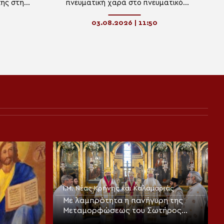
ης στη
πνευματική χαρά στο πνευματικό
Φιλόθεος
καταφύγιο στο κέντρο της
Θεσσαλονίκης
03.08.2026 | 11:50
Ι.Μ. Νέας Κρήνης και Καλαμαριάς
Με λαμπρότητα η πανήγυρη της
Μεταμορφώσεως του Σωτήρος
στην Καλαμαριά (ΦΩΤΟ)