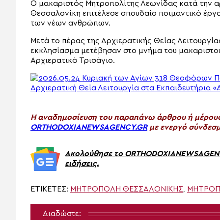
Ο μακαριστός Μητροπολίτης Λεωνίδας κατά την α
Θεσσαλονίκη επιτέλεσε σπουδαίο ποιμαντικό έργο
των νέων ανθρώπων.
Μετά το πέρας της Αρχιερατικής Θείας Λειτουργία
εκκλησίασμα μετέβησαν στο μνήμα του μακαριστο
Αρχιερατικό Τρισάγιο.
H αναδημοσίευση του παραπάνω άρθρου ή μέρους 
ORTHODOXIANEWSAGENCY.GR
με ενεργό σύνδεσμ
Ακολούθησε το ORTHODOXIANEWSAGENCY.
ειδήσεις.
ΕΤΙΚΈΤΕΣ:
ΜΗΤΡΟΠΟΛΗ ΘΕΣΣΑΛΟΝΙΚΗΣ
,
ΜΗΤΡΟΠ
Διαδώστε: