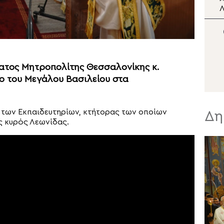
Γεωργίας στο Ισραήλ
Λ
στον Πατριάρχη
τ
Ιεροσολύμων
τατος Μητροπολίτης Θεσσαλονίκης κ.
ο του Μεγάλου Βασιλείου στα
 των Εκπαιδευτηρίων, κτήτορας των οποίων
Δη
ς κυρός Λεωνίδας.