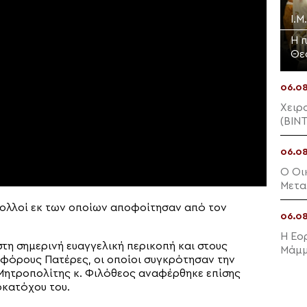
Ι.
Η 
Θε
06.0
Χειρ
(ΒΙΝ
06.0
Ο Οι
Μετα
Πριγ
πολλοί εκ των οποίων αποφοίτησαν από τον
06.0
Η Εο
τη σημερινή ευαγγελική περικοπή και στους
Μάμμ
φόρους Πατέρες, οι οποίοι συγκρότησαν την
 Μητροπολίτης κ. Φιλόθεος αναφέρθηκε επίσης
οκατόχου του.