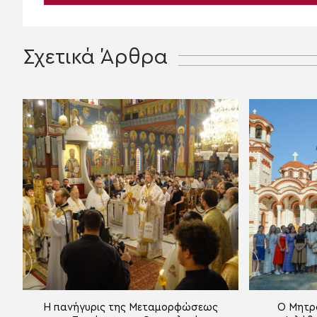
Σχετικά Άρθρα
Η πανήγυρις της Μεταμορφώσεως
Ο Μητρ