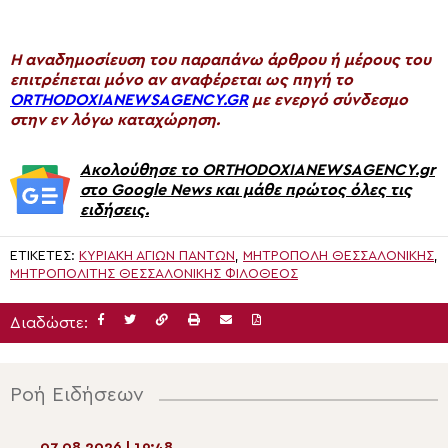
H αναδημοσίευση του παραπάνω άρθρου ή μέρους του
επιτρέπεται μόνο αν αναφέρεται ως πηγή το
ORTHODOXIANEWSAGENCY.GR
με ενεργό σύνδεσμο
στην εν λόγω καταχώρηση.
Ακολούθησε το ORTHODOXIANEWSAGENCY.gr
στο Google News και μάθε πρώτος όλες τις
ειδήσεις.
ΕΤΙΚΈΤΕΣ:
ΚΥΡΙΑΚΉ ΑΓΊΩΝ ΠΆΝΤΩΝ
,
ΜΗΤΡΟΠΟΛΗ ΘΕΣΣΑΛΟΝΙΚΗΣ
,
ΜΗΤΡΟΠΟΛΊΤΗΣ ΘΕΣΣΑΛΟΝΊΚΗΣ ΦΙΛΌΘΕΟΣ
Διαδώστε:
Ροή Ειδήσεων
07.08.2026 | 19:48
07.08.2026 | 18:1