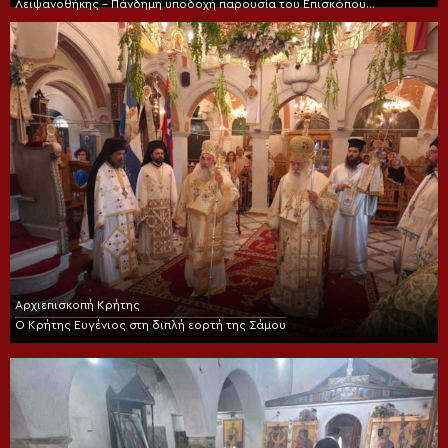
Λειψανοθήκης – Πάνδημη υποδοχή παρουσία του Επισκόπου
Χριστουπόλεως
Αρχιεπισκοπή Κρήτης
Ο Κρήτης Ευγένιος στη διπλή εορτή της Σάμου