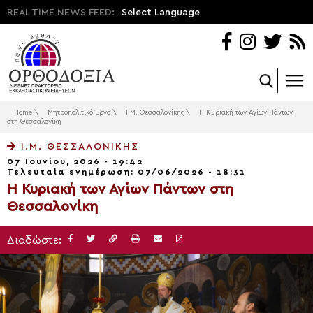
REAL TIME NEWS FEED:
Select Language
Home
\
Μητροπολιτικό Έργο
\
Ι.Μ. Θεσσαλονίκης
\
Η Κυριακή των Αγίων Πάντων
στη Θεσσαλονίκη
Ι.Μ. ΘΕΣΣΑΛΟΝΊΚΗΣ
07 Ιουνίου, 2026 - 19:42
Τελευταία ενημέρωση: 07/06/2026 - 18:31
Η Κυριακή των Αγίων Πάντων στη
Θεσσαλονίκη
Διαδώστε: