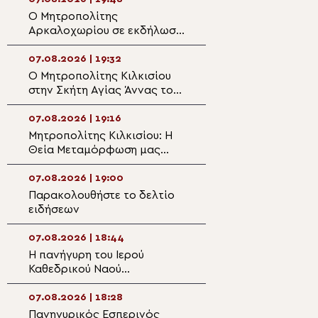
Ο Μητροπολίτης
Ιερόσυλοι βανδά
Αρκαλοχωρίου σε εκδήλωση
εκκλησάκι της
για τα θύματα της
Μεταμορφώσεως
ναζιστικής κατοχής της
Σωτήρος στα Κα
07.08.2026 | 19:32
07.08.2026 | 17:5
Εμπάρου
Ο Μητροπολίτης Κιλκισίου
Η εορτή της Θεί
στην Σκήτη Αγίας Άννας του
Μεταμορφώσεως 
Αγίου Όρους
Μονή Μεγάλου 
Σύμης
07.08.2026 | 19:16
07.08.2026 | 17:3
Μητροπολίτης Κιλκισίου: Η
Πλήθος πιστών σ
Θεία Μεταμόρφωση μας
της Θείας Μετ
καλεί να μεταμορφώσουμε
στο Κιλκίς
τη ζωή μας
07.08.2026 | 19:00
07.08.2026 | 17:2
Παρακολουθήστε το δελτίο
Ο Αρκαλοχωρίου
ειδήσεων
στην εκδήλωση γ
χρόνια από την 
Εθνικής Αντίστα
07.08.2026 | 18:44
07.08.2026 | 17:0
Φιλίππους Μονο
Η πανήγυρη του Ιερού
Η Δεσποτική εορ
Καθεδρικού Ναού
Μεταμορφώσεως
Μεταμορφώσεως του
Σωτήρος στην Ιε
Σωτήρος στο Αρκαλοχώρι
Μητρόπολη Καρυ
07.08.2026 | 18:28
07.08.2026 | 16:5
Πανηγυρικός Εσπερινός
33η Έκθεση «ΟΡ