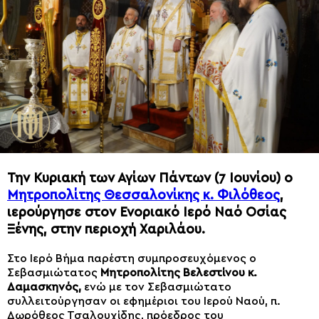
Την Κυριακή των Αγίων Πάντων (7 Ιουνίου) ο
Μητροπολίτης Θεσσαλονίκης κ. Φιλόθεος
,
ιερούργησε στον Ενοριακό Ιερό Ναό Οσίας
Ξένης, στην περιοχή Χαριλάου.
Στο Ιερό Βήμα παρέστη συμπροσευχόμενος ο
Σεβασμιώτατος
Μητροπολίτης Βελεστίνου κ.
Δαμασκηνός,
ενώ με τον Σεβασμιώτατο
συλλειτούργησαν οι εφημέριοι του Ιερού Ναού, π.
Δωρόθεος Τσαλουχίδης, πρόεδρος του