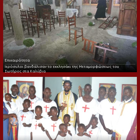
Επικαιρότητα
Ιερόσυλοι βανδάλισαν το εκκλησάκι της Μεταμορφώσεως του
Σωτήρος στα Καλύβια