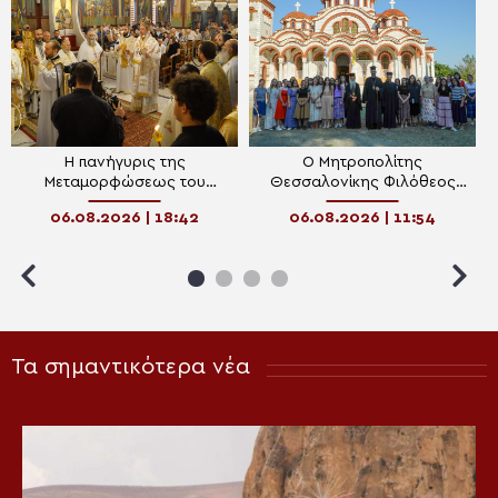
Η πανήγυρις της
Ο Μητροπολίτης
Μεταμορφώσεως του
Θεσσαλονίκης Φιλόθεος
Σωτήρος στη Θεσσαλονίκη
στην Κατασκήνωση
06.08.2026 | 18:42
06.08.2026 | 11:54
«ΘΕΟΣΚΕΠΑΣΤΗ»
Τα σημαντικότερα νέα