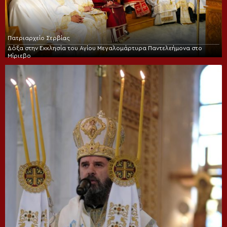
Πατριαρχείο Σερβίας
Δόξα στην Εκκλησία του Αγίου Μεγαλομάρτυρα Παντελεήμονα στο
Μίριεβο