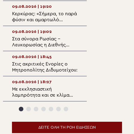
Εφραίμ
στην Αμβρακιά 
09.08.2026 | 19:20
09.08.2026 | 17:3
Κερκύρας: «Σήμερα, το παρά
Αναστάσιμος Εσ
φύσιν και αμαρτωλό
στην Παλαιοκαρ
ονομάστηκε φυσική ζωή»
Τριχωνίδος
09.08.2026 | 19:02
09.08.2026 | 17:1
Στα σύνορα Ρωσίας –
Η Κάρα του Αγίο
Λευκορωσίας η Διεθνής
από την Πάτρα στ
Προσκυνηματική Πορεία της
Αγίου Ανδρέου Σ
Παναγίας Οδηγήτριας
Ωρωπού
09.08.2026 | 18:45
09.08.2026 | 16:5
Στις ακριτικές Ενορίες ο
Ο εορτασμός τη
Μητροπολίτης Διδυμοτείχου:
Μεταμορφώσεως
Σωτήρος στην Κ
09.08.2026 | 18:27
09.08.2026 | 16:3
Με εκκλησιαστική
Χοροστασίες Μη
λαμπρότητα και σε κλίμα
Θεσσαλιώτιδος 
βαθιάς συγκίνησης το ετήσιο
Φαναριοφερσά
Μνημόσυνο του Αοιδίμου
Μητροπολίτου Κορίνθου
κυρού Διονυσίου
ΔΕΙΤΕ ΟΛΗ ΤΗ ΡΟΗ ΕΙΔΗΣΕΩΝ