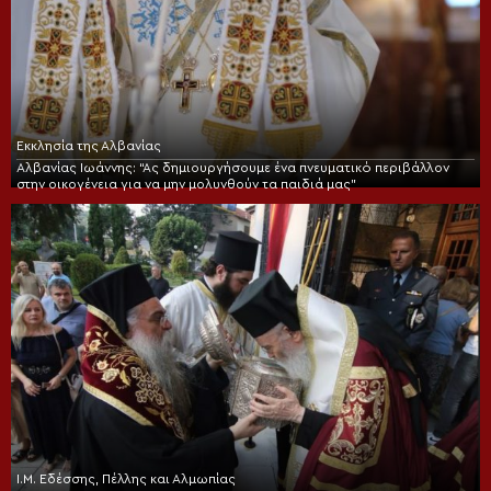
Εκκλησία της Αλβανίας
Αλβανίας Ιωάννης: “Ας δημιουργήσουμε ένα πνευματικό περιβάλλον
στην οικογένεια για να μην μολυνθούν τα παιδιά μας”
Ι.Μ. Εδέσσης, Πέλλης και Αλμωπίας