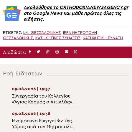
Ακολούθησε το ORTHODOXIANEWSAGENCY.gr
στο Google News και μάθε πρώτος όλες τις
ειδήσεις.
ΕΤΙΚΈΤΕΣ:
Ι.Μ. ΘΕΣΣΑΛΟΝΊΚΗΣ
,
ΙΕΡΑ ΜΗΤΡΟΠΟΛΗ
ΘΕΣΣΑΛΟΝΙΚΗΣ
,
ΚΑΤΗΧΗΤΙΚΕΣ ΣΥΝΑΞΕΙΣ
,
ΚΑΤΗΧΗΤΙΚΉ ΣΎΝΑΞΗ
Διαδώστε:
Ροή Ειδήσεων
09.08.2026 | 19:57
09.08.2026 | 18:0
Συνεργασία του Κολλεγίου
Βουκουρέστι: Η
«Άγιος Κοσμάς ο Αιτωλός»
αγιογράφηση το
με το Πρόγραμμα Ελληνικών
παρεκκλησίου τ
Σπουδών του Πανεπιστημίου
Καθεδρικού Ναο
09.08.2026 | 19:38
09.08.2026 | 17:5
La Trobe
δημιουργήσει τη
Μνημόσυνο Ευεργετών της
Ανάμνηση υπερφ
ατμόσφαιρα μον
Ύδρας από τον Μητροπολίτη
θαύματος των Α
κελιού