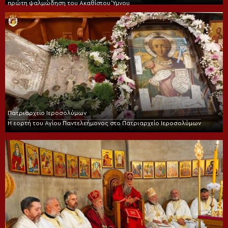
πρώτη ψαλμώδηση του Ακαθίστου Ύμνου
Πατριαρχείο Ιεροσολύμων
Η εορτή του Αγίου Παντελεήμονος στο Πατριαρχείο Ιεροσολύμων