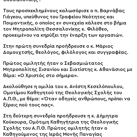
Τους προσκεκλημένους καλωσόρισε ο π. Βαρνάβας
Γιάγκου, υπεύθυνος του Γραφείου Νεότητος και
Ποιμαντικής, ο οποίος εν συνεχεία κάλεσε στο βήμα
τον Μητροπολίτη Θεσσαλονίκης κ. Φιλόθεο,
προκειμένου να κηρύξει την έναρξη των εργασιών.
Στην πρώτη συνεδρία προήδρευσε ο κ. Μάριος
Δομουχτσής, θεολόγος, φιλόλογος και συγγραφέας.
Πρώτος ομιλητής ήταν ο Σεβασμιώτατος
Μητροπολίτης Σισανίου και Σιατίστης κ. Αθανάσιος με
θέμα: «Ο Χριστός στο σήμερα».
Ακολούθησε η ομιλία του κ. Ανέστη Κεσελόπουλου,
Ομοτίμου Καθηγητού της Θεολογικής Σχολής του
Α.Π.Θ., με θέμα: «Όταν οδηγείς ανθρώπους, πρέπει να
ξέρεις πού τους πας».
Στη δεύτερη συνεδρία προήδρευσε η κ. Δήμητρα
Κούκουρα, Ομότιμη Καθηγήτρια της Θεολογικής
Σχολής του Α.Π.Θ. Πρώτος ομιλητής ήταν ο
Καθηγούμενος της Ιεράς Μονής Παναγίας