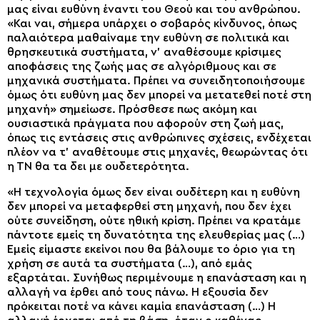
μας είναι ευθύνη έναντι του Θεού και του ανθρώπου.
«Και ναι, σήμερα υπάρχει ο σοβαρός κίνδυνος, όπως
παλαιότερα μαθαίναμε την ευθύνη σε πολιτικά και
θρησκευτικά συστήματα, ν’ αναθέσουμε κρίσιμες
αποφάσεις της ζωής μας σε αλγόριθμους και σε
μηχανικά συστήματα. Πρέπει να συνειδητοποιήσουμε
όμως ότι ευθύνη μας δεν μπορεί να μετατεθεί ποτέ στη
μηχανή» σημείωσε. Πρόσθεσε πως ακόμη και
ουσιαστικά πράγματα που αφορούν στη ζωή μας,
όπως τις εντάσεις στις ανθρώπινες σχέσεις, ενδέχεται
πλέον να τ’ αναθέτουμε στις μηχανές, θεωρώντας ότι
η ΤΝ θα τα δει με ουδετερότητα.
«Η τεχνολογία όμως δεν είναι ουδέτερη και η ευθύνη
δεν μπορεί να μεταφερθεί στη μηχανή, που δεν έχει
ούτε συνείδηση, ούτε ηθική κρίση. Πρέπει να κρατάμε
πάντοτε εμείς τη δυνατότητα της ελευθερίας μας (…)
Εμείς είμαστε εκείνοι που θα βάλουμε το όριο για τη
χρήση σε αυτά τα συστήματα (…), από εμάς
εξαρτάται. Συνήθως περιμένουμε η επανάσταση και η
αλλαγή να έρθει από τους πάνω. Η εξουσία δεν
πρόκειται ποτέ να κάνει καμία επανάσταση (…) Η