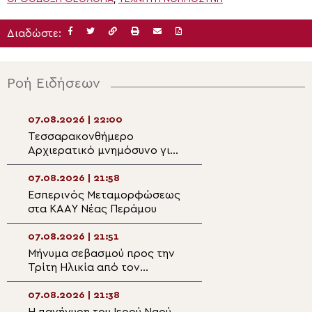
Διαδώστε:
Ροή Ειδήσεων
07.08.2026 | 22:00
07.08.2026 | 20:5
Τεσσαρακονθήμερο
Η εορτή του Αγίο
Αρχιερατικό μνημόσυνο για
Νεομάρτυρος Χρ
τον π. Δημήτριο Μαρτσούκο
εκ Πρεβέζης
στον Άγιο Ιωάννη Απιδέας
07.08.2026 | 21:58
07.08.2026 | 20:3
Εσπερινός Μεταμορφώσεως
Ο Ύδρας Εφραίμ
στα ΚΑΑΥ Νέας Περάμου
πανηγυρίζουσα ε
Μεταμορφώσεως
Σωτήρος στην Αί
07.08.2026 | 21:51
07.08.2026 | 20:
Μήνυμα σεβασμού προς την
Επίσκεψη του Υ
Τρίτη Ηλικία από τον
Ναυτιλίας και Ν
Μητροπολίτη Σπάρτης στη
Πολιτικής στον 
Ρειχέα
Λέρου
07.08.2026 | 21:38
07.08.2026 | 20:
Η πανήγυρη του Ιερού Ναού
Πρώτη Παράκλησ