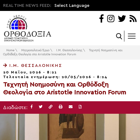
REAL TIME NEWS FEED:
Select Language
Home
\
Μητροπολιτικό Έργο
\
Ι.Μ. Θεσσαλονίκης
\
Τεχνητή Νοημοσύνη και
Ορθόδοξη Θεολογία στο Aristotle Innovation Forum
Ι.Μ. ΘΕΣΣΑΛΟΝΊΚΗΣ
20 Μαΐου, 2026 - 8:21
Τελευταία ενημέρωση: 20/05/2026 - 8:24
Τεχνητή Νοημοσύνη και Ορθόδοξη
Θεολογία στο Aristotle Innovation Forum
Διαδώστε: