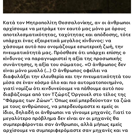
Kατά τον Μητροπολίτη Θεσσαλονίκης, αν οι άνθρωποι
αρχίσουμε να μετράμε τον εαυτό μας μόνο με όρους
αποτελεσματικότητας, ταχύτητας και απόδοσης, τότε
υπάρχει ένας εξαιρετικά μεγάλος κίνδυνος: να
χάσουμε αυτό που ονομάζουμε εσωτερική ζωή, την
πνευματικότητά μας. Πρόσθεσε ότι υπάρχει επίσης ο
κίνδυνος να παραγνωριστεί η αξία της προσωπικής
συνάντησης, η αξία του σώματος. «Ο άνθρωπος δεν
είναι μόνο μυαλό (…) Ο άνθρωπος οφείλει να
διαφυλάξει την ελευθερία και την πνευματικότητά του
μέσα σε έναν κόσμο όλο και πιο αυτοματοποιημένο,
γιατί νομίζω ότι κινδυνεύουμε να πάθουμε αυτό που
διαβάζουμε από τον Τζώρτζ Όργουελ στο τέλος της
“Φάρμας των Ζώων”. Όπως εκεί μπερδεύονταν τα ζώα
με τους ανθρώπους, να μπερδευόμαστε κι εμείς οι
ίδιοι, δηλαδή οι άνθρωποι να γίνουμε μηχανές. Γιατί το
μεγαλύτερο πρόβλημα δεν είναι αν οι μηχανές θα
συμπεριφέρονται σαν άνθρωποι, αλλά μήπως εμείς
αρχίσουμε να συμπεριφερόμαστε σαν μηχανές και να