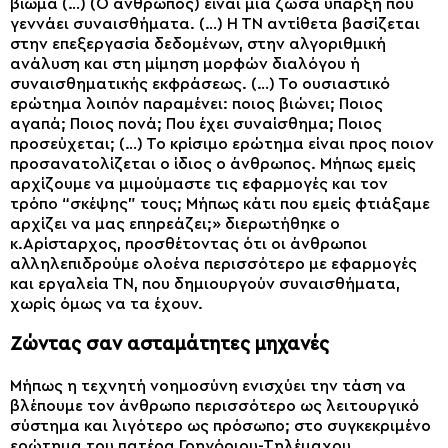
βίωμα (…) (Ο άνθρωπος) είναι μια ζώσα ύπαρξη που
γεννάει συναισθήματα. (…) Η ΤΝ αντίθετα βασίζεται
στην επεξεργασία δεδομένων, στην αλγοριθμική
ανάλυση και στη μίμηση μορφών διαλόγου ή
συναισθηματικής εκφράσεως. (…) Το ουσιαστικό
ερώτημα λοιπόν παραμένει: ποιος βιώνει; Ποιος
αγαπά; Ποιος πονά; Που έχει συναίσθημα; Ποιος
προσεύχεται; (…) Το κρίσιμο ερώτημα είναι προς ποιον
προσανατολίζεται ο ίδιος ο άνθρωπος. Μήπως εμείς
αρχίζουμε να μιμούμαστε τις εφαρμογές και τον
τρόπο “σκέψης” τους; Μήπως κάτι που εμείς φτιάξαμε
αρχίζει να μας επηρεάζει;» διερωτήθηκε ο
κ.Αρίσταρχος, προσθέτοντας ότι οι άνθρωποι
αλληλεπιδρούμε ολοένα περισσότερο με εφαρμογές
και εργαλεία ΤΝ, που δημιουργούν συναισθήματα,
χωρίς όμως να τα έχουν.
Ζώντας σαν ασταμάτητες μηχανές
Μήπως η τεχνητή νοημοσύνη ενισχύει την τάση να
βλέπουμε τον άνθρωπο περισσότερο ως λειτουργικό
σύστημα και λιγότερο ως πρόσωπο; στο συγκεκριμένο
ερώτημα του πατέρα Γρηγόριου-Τηλέμαχου