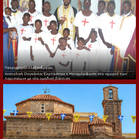
Πατριαρχείο Αλεξανδρείας
Ανατολική Ουγκάντα: Εορτάστηκε η Μεταμόρφωση στο «χωριό των
Λαρισαίων» με νέα ομαδική βάπτιση