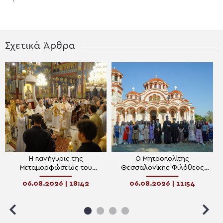
Σχετικά Άρθρα
Η πανήγυρις της
Ο Μητροπολίτης
Μεταμορφώσεως του
Θεσσαλονίκης Φιλόθεος
Σωτήρος στη Θεσσαλονίκη
στην Κατασκήνωση
06.08.2026 | 18:42
06.08.2026 | 11:54
«ΘΕΟΣΚΕΠΑΣΤΗ»