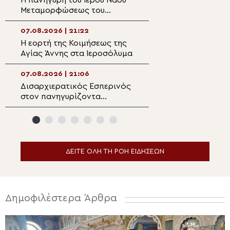
Μεταμορφώσεως του
Ναό της Παναγία
Σωτήρος στη Λέρο
Κάστρου Λέρου
07.08.2026 | 21:22
07.08.2026 | 19:4
Η εορτή της Κοιμήσεως της
Ο Μητροπολίτης
Αγίας Άννης στα Ιεροσόλυμα
Αρκαλοχωρίου σ
για τα θύματα τη
ναζιστικής κατο
07.08.2026 | 21:06
07.08.2026 | 19:3
Εμπάρου
Δισαρχιερατικός Εσπερινός
Ο Μητροπολίτης 
στον πανηγυρίζοντα
στην Σκήτη Αγία
Μητροπολιτικό Ναό της
Αγίου Όρους
Μεταμορφώσεως του
Σωτήρος στην Ερμούπολη
ΔΕΙΤΕ ΟΛΗ ΤΗ ΡΟΗ ΕΙΔΗΣΕΩΝ
Δημοφιλέστερα Άρθρα