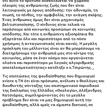
ότι αυτό το πρότυπο δυσκολεύεται να χωρέσει
πλευρές της ανθρώπινης ζωής που δεν είναι
λειτουργικές με όρους απόδοσης: την αδυναμία, τη
σιωπή, το πένθος, την αμφιβολία, την ανάγκη σκέψης.
Ένας άνθρωπος όμως δεν είναι μηχανισμός
βελτιστοποίησης. Ο κίνδυνος είναι τελικά να
περάσουμε από κοινωνίες προσώπων σε κοινωνίες
απόδοσης. Και τότε η ανθρώπινη αξιοπρέπεια θα
εξαρτάται όλο και περισσότερο από το πόσο
χρήσιμος ή ανταγωνιστικός είναι κανείς. Η μεγάλη
πρόκληση του μέλλοντος είναι αν θα μπορέσουμε να
διατηρήσουμε την ανθρωπιά μας στο κέντρο της
κοινωνίας, μέσα σε έναν κόσμο που οργανώνεται
ολοένα και περισσότερο με λογικές αλγοριθμικής
αποτελεσματικότητας» κατέληξε ο κ.Τσιρώνης._
Τις επιπτώσεις της ψευδαίσθησης που δημιουργεί
ενίοτε η ΤΝ ότι είναι πρόσωπο, ανέλυσε ο θεολόγος και
διευθυντής σύνταξης του επιστημονικού περιοδικού
της Εκκλησίας της Ελλάδος «Θεολογία», Αλέξανδρος
Κατσιάρας, συμπληρώνοντας ότι το μεγάλο
πρόβλημα δεν είναι να μας δημιουργεί αυτή την
ψευδαίσθηση, αλλά εμείς να είμαστε δεκτικοί, σε