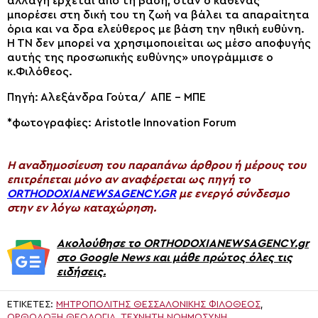
αλλαγή έρχεται από τη βάση, όταν ο καθένας
μπορέσει στη δική του τη ζωή να βάλει τα απαραίτητα
όρια και να δρα ελεύθερος με βάση την ηθική ευθύνη.
Η ΤΝ δεν μπορεί να χρησιμοποιείται ως μέσο αποφυγής
αυτής της προσωπικής ευθύνης» υπογράμμισε ο
κ.Φιλόθεος.
Πηγή: Αλεξάνδρα Γούτα/ ΑΠΕ – ΜΠΕ
*φωτογραφίες: Aristotle Innovation Forum
H αναδημοσίευση του παραπάνω άρθρου ή μέρους του
επιτρέπεται μόνο αν αναφέρεται ως πηγή το
ORTHODOXIANEWSAGENCY.GR
με ενεργό σύνδεσμο
στην εν λόγω καταχώρηση.
Ακολούθησε το ORTHODOXIANEWSAGENCY.gr
στο Google News και μάθε πρώτος όλες τις
ειδήσεις.
ΕΤΙΚΈΤΕΣ:
ΜΗΤΡΟΠΟΛΊΤΗΣ ΘΕΣΣΑΛΟΝΊΚΗΣ ΦΙΛΌΘΕΟΣ
,
ΟΡΘΌΔΟΞΗ ΘΕΟΛΟΓΊΑ
,
ΤΕΧΝΗΤΉ ΝΟΗΜΟΣΎΝΗ