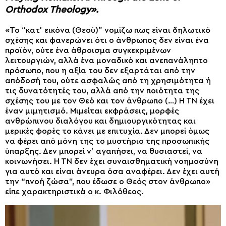
Orthodox Theology».
«Το “κατ’ εικόνα (Θεού)” νομίζω πως είναι δηλωτικό
σχέσης και φανερώνει ότι ο άνθρωπος δεν είναι ένα
προϊόν, ούτε ένα άθροισμα συγκεκριμένων
λειτουργιών, αλλά ένα μοναδικό και ανεπανάληπτο
πρόσωπο, που η αξία του δεν εξαρτάται από την
απόδοσή του, ούτε ασφαλώς από τη χρησιμότητα ή
τις δυνατότητές του, αλλά από την ποιότητα της
σχέσης του με τον Θεό και τον άνθρωπο (…) Η ΤΝ έχει
έναν μιμητισμό. Μιμείται εκφράσεις, μορφές
ανθρώπινου διαλόγου και δημιουργικότητας και
μερικές φορές το κάνει με επιτυχία. Δεν μπορεί όμως
να φέρει από μόνη της το μυστήριο της προσωπικής
ύπαρξης. Δεν μπορεί ν’ αγαπήσει, να θυσιαστεί, να
κοινωνήσει. Η ΤΝ δεν έχει συναισθηματική νοημοσύνη
για αυτό και είναι άνευρα όσα αναφέρει. Δεν έχει αυτή
την “πνοή ζώσα”, που έδωσε ο Θεός στον άνθρωπο»
είπε χαρακτηριστικά ο κ. Φιλόθεος.