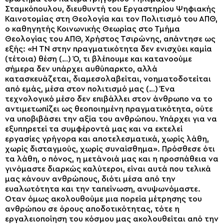
Σταμκόπουλου, διευθυντή του Εργαστηρίου Ψηφιακής
Καινοτομίας στη Θεολογία και τον Πολιτισμό του ΑΠΘ,
ο καθηγητής Κοινωνικής Θεωρίας στο Τμήμα
Θεολογίας του ΑΠΘ, Χρήστος Τσιρώνης, απάντησε ως
εξής: «Η ΤΝ στην πραγματικότητα δεν ενισχύει καμία
(τέτοια) θέση (…) Ό, τι βλέπουμε και κατανοούμε
σήμερα δεν υπάρχει αυθύπαρκτο, αλλά
κατασκευάζεται, διαμεσολαβείται, νοηματοδοτείται
από εμάς, μέσα στον πολιτισμό μας (…) Ένα
τεχνολογικό μέσο δεν επιβάλλει στον άνθρωπο να το
αντιμετωπίζει ως θεοποιημένη πραγματικότητα, ούτε
να υποβιβάσει την αξία του ανθρώπου. Υπάρχει για να
εξυπηρετεί τα συμφέροντά μας και να εκτελεί
εργασίες γρήγορα και αποτελεσματικά, χωρίς λάθη,
χωρίς δισταγμούς, χωρίς συναίσθημα». Πρόσθεσε ότι
τα λάθη, ο πόνος, η μετάνοιά μας και η προσπάθεια να
γινόμαστε διαρκώς καλύτεροι, είναι αυτά που τελικά
μας κάνουν ανθρώπους, διότι μέσα από την
ευαλωτότητα και την ταπείνωση, ανυψωνόμαστε.
Οταν όμως ακολουθούμε μια πορεία μέτρησης του
ανθρώπου σε όρους αποδοτικότητας, τότε η
εργαλειοποίηση του κόσμου μας ακολουθείται από την