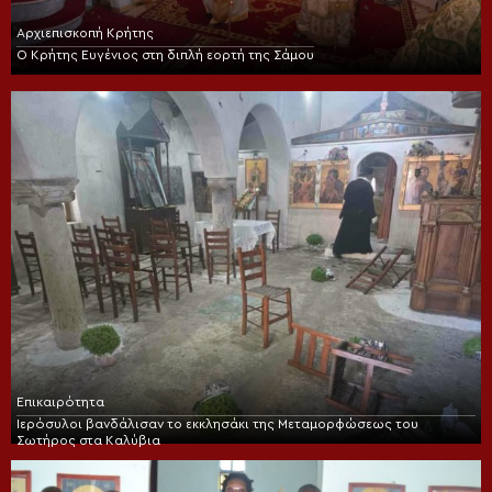
Αρχιεπισκοπή Κρήτης
Ο Κρήτης Ευγένιος στη διπλή εορτή της Σάμου
Επικαιρότητα
Ιερόσυλοι βανδάλισαν το εκκλησάκι της Μεταμορφώσεως του
Σωτήρος στα Καλύβια