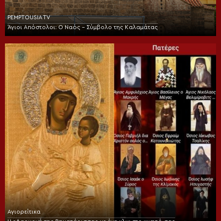
PEMPTOUSIA TV
Άγιοι Απόστολοι: Ο Ναός – Σύμβολο της Καλαμάτας
Αγιορείτικα