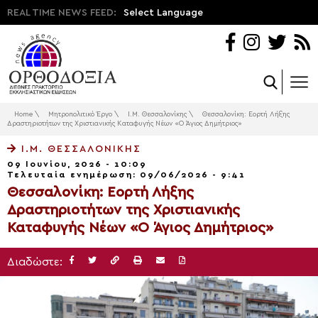
REAL TIME NEWS FEED:
Select Language
Home
\
Μητροπολιτικό Έργο
\
Ι.Μ. Θεσσαλονίκης
\
Θεσσαλονίκη: Εορτή Λήξης
Δραστηριοτήτων της Χριστιανικής Καταφυγής Νέων «Ο Άγιος Δημήτριος»
Ι.Μ. ΘΕΣΣΑΛΟΝΊΚΗΣ
09 Ιουνίου, 2026 - 10:09
Τελευταία ενημέρωση: 09/06/2026 - 9:41
Θεσσαλονίκη: Εορτή Λήξης
Δραστηριοτήτων της Χριστιανικής
Καταφυγής Νέων «Ο Άγιος Δημήτριος»
Διαδώστε: