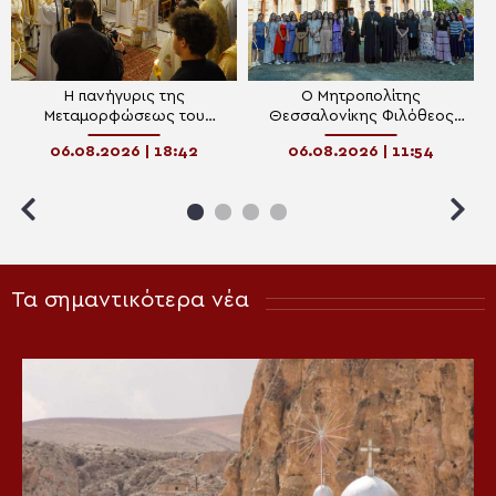
Η πανήγυρις της
Ο Μητροπολίτης
Μεταμορφώσεως του
Θεσσαλονίκης Φιλόθεος
Σωτήρος στη Θεσσαλονίκη
στην Κατασκήνωση
06.08.2026 | 18:42
06.08.2026 | 11:54
«ΘΕΟΣΚΕΠΑΣΤΗ»
Τα σημαντικότερα νέα