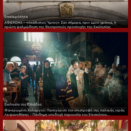
Επικαιρότητα
ΑΦΙΕΡΩΜΑ – «Ακάθιστος Ύμνος»: Σαν σήμερα, πριν 1400 χρόνια, η
πρώτη ψαλμώδηση της θεοπρεπούς προσευχής της Εκκλησίας
Εκκλησία της Ελλάδος
Φανερωμένη Χολαργού: Πανηγύρισε την επιστροφή της παλαιάς ιεράς
Λειψανοθήκης – Πάνδημη υποδοχή παρουσία του Επισκόπου
Χριστουπόλεως