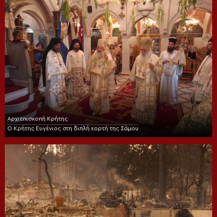
Αρχιεπισκοπή Κρήτης
Ο Κρήτης Ευγένιος στη διπλή εορτή της Σάμου