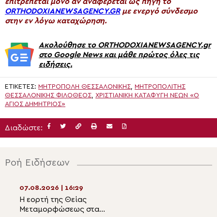
επιτρέπεται μόνο αν αναφέρεται ως πηγή το
ORTHODOXIANEWSAGENCY.GR
με ενεργό σύνδεσμο
στην εν λόγω καταχώρηση.
Ακολούθησε το ORTHODOXIANEWSAGENCY.gr
στο Google News και μάθε πρώτος όλες τις
ειδήσεις.
ΕΤΙΚΈΤΕΣ:
ΜΗΤΡΟΠΟΛΗ ΘΕΣΣΑΛΟΝΙΚΗΣ
,
ΜΗΤΡΟΠΟΛΊΤΗΣ
ΘΕΣΣΑΛΟΝΊΚΗΣ ΦΙΛΌΘΕΟΣ
,
ΧΡΙΣΤΙΑΝΙΚΉ ΚΑΤΑΦΥΓΉ ΝΈΩΝ «Ο
ΆΓΙΟΣ ΔΗΜΉΤΡΙΟΣ»
Διαδώστε:
Ροή Ειδήσεων
07.08.2026 | 16:29
07.08.2026 | 14:5
Η εορτή της Θείας
Ιερές Παρακλήσει
Μεταμορφώσεως στα
και Λιβαδειά