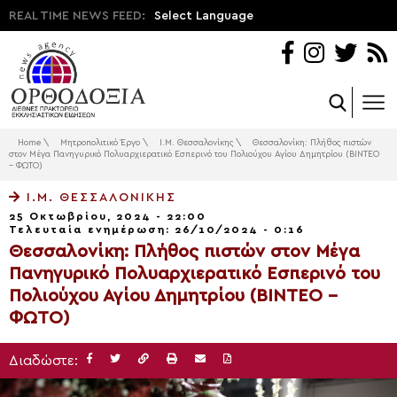
REAL TIME NEWS FEED:
Select Language
Home
\
Μητροπολιτικό Έργο
\
Ι.Μ. Θεσσαλονίκης
\
Θεσσαλονίκη: Πλήθος πιστών
στον Μέγα Πανηγυρικό Πολυαρχιερατικό Εσπερινό του Πολιούχου Αγίου Δημητρίου (ΒΙΝΤΕΟ
– ΦΩΤΟ)
Ι.Μ. ΘΕΣΣΑΛΟΝΊΚΗΣ
25 Οκτωβρίου, 2024 - 22:00
Τελευταία ενημέρωση: 26/10/2024 - 0:16
Θεσσαλονίκη: Πλήθος πιστών στον Μέγα
Πανηγυρικό Πολυαρχιερατικό Εσπερινό του
Πολιούχου Αγίου Δημητρίου (ΒΙΝΤΕΟ –
ΦΩΤΟ)
Διαδώστε: