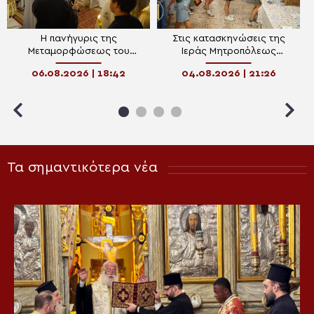
Η πανήγυρις της
Στις κατασκηνώσεις της
Μεταμορφώσεως του
Ιεράς Μητροπόλεως
Σωτήρος στη Θεσσαλονίκη
Θεσσαλονίκης στη Χαλκιδική
06.08.2026 | 18:42
04.08.2026 | 21:26
ο Μητροπολίτης Φιλόθεος
Τα σημαντικότερα νέα