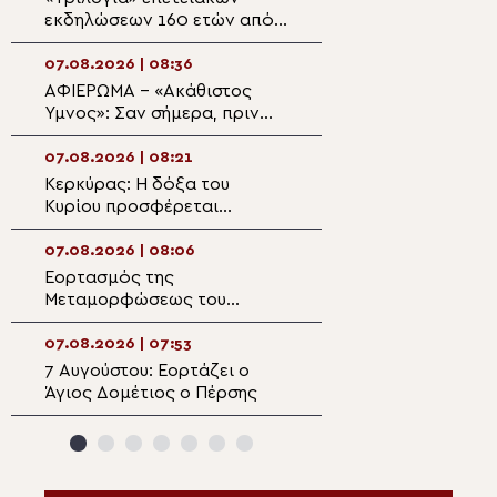
εκδηλώσεων 160 ετών από
στην Ιερά Μονή
την Αρκαδική Εθελοθυσία
07.08.2026 | 08:36
07.08.2026 | 07:1
ΑΦΙΕΡΩΜΑ – «Ακάθιστος
Αρχιερατική Θεί
Ύμνος»: Σαν σήμερα, πριν
Λειτουργία στον
1400 χρόνια, η πρώτη
ιστορικό Ιερό Ν
ψαλμώδηση της θεοπρεπούς
Μεταμορφώσεως
07.08.2026 | 08:21
07.08.2026 | 07:
προσευχής της Εκκλησίας
Σωτήρος Πλάκα
Κερκύρας: Η δόξα του
Από την Αλεξάνδ
Κυρίου προσφέρεται
Ελλάδα: Πατριαρ
καθημερινά μέσα από το
προσευχή για τη
υπέρτατο Μυστήριο της
των πυρκαγιών
07.08.2026 | 08:06
06.08.2026 | 22:
Θείας Ευχαριστίας
Εορτασμός της
Η γιορτή της
Μεταμορφώσεως του
Μεταμορφώσεως
Σωτήρος στην Ιερά
Σωτήρος στον ι
Αρχιεπισκοπή Θυατείρων
της Πρασινάδας
07.08.2026 | 07:53
06.08.2026 | 21:4
7 Αυγούστου: Εορτάζει ο
Πανηγυρίζει ο
Άγιος Δομέτιος ο Πέρσης
Μητροπολιτικός
Μεταμορφώσεως
Σωτήρος στην Ε