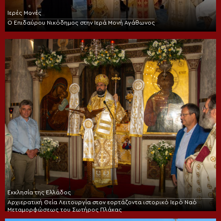
Ιερές Μονές
Ο Επιδαύρου Νικόδημος στην Ιερά Μονή Αγάθωνος
Εκκλησία της Ελλάδος
Αρχιερατική Θεία Λειτουργία στον εορτάζοντα ιστορικό Ιερό Ναό
Μεταμορφώσεως του Σωτήρος Πλάκας