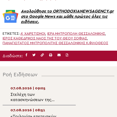
Ακολούθησε το ORTHODOXIANEWSAGENCY.gr
στο Google News και μάθε πρώτος όλες τις
ειδήσεις.
ΕΤΙΚΈΤΕΣ:
Α' ΧΑΙΡΕΤΙΣΜΟΊ
,
ΙΕΡΑ ΜΗΤΡΟΠΟΛΗ ΘΕΣΣΑΛΟΝΙΚΗΣ
,
ΙΕΡΌΣ ΚΑΘΕΔΡΙΚΌΣ ΝΑΌΣ ΤΗΣ ΤΟΥ ΘΕΟΎ ΣΟΦΊΑΣ
,
ΠΑΝΑΓΙΏΤΑΤΟΣ ΜΗΤΡΟΠΟΛΊΤΗΣ ΘΕΣΣΑΛΟΝΊΚΗΣ Κ.ΦΙΛΌΘΕΟΣ
Διαδώστε:
Ροή Ειδήσεων
07.08.2026 | 09:05
07.08.2026 | 07:4
Στελέχη των
Αργολίδα: Αρχιε
κατασκηνώσεων της
Εσπερινός στην 
Μητρόπολης
Οσίου Θεοδοσίο
Αλεξανδρουπόλεως στα
07.08.2026 | 08:51
07.08.2026 | 07:2
Πριγκηπόνησα
«Τριλογία» επετειακών
Ο Επιδαύρου Νι