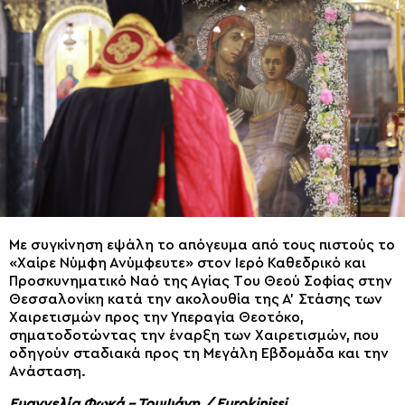
Με συγκίνηση εψάλη το απόγευμα από τους πιστούς το
«Χαίρε Νύμφη Ανύμφευτε» στον Ιερό Καθεδρικό και
Προσκυνηματικό Ναό της Αγίας Tου Θεού Σοφίας στην
Θεσσαλονίκη κατά την ακολουθία της Α’ Στάσης των
Χαιρετισμών προς την Υπεραγία Θεοτόκο,
σηματοδοτώντας την έναρξη των Χαιρετισμών, που
οδηγούν σταδιακά προς τη Μεγάλη Εβδομάδα και την
Ανάσταση.
Ευαγγελία Φωκά – Τρυψάνη / Eurokinissi