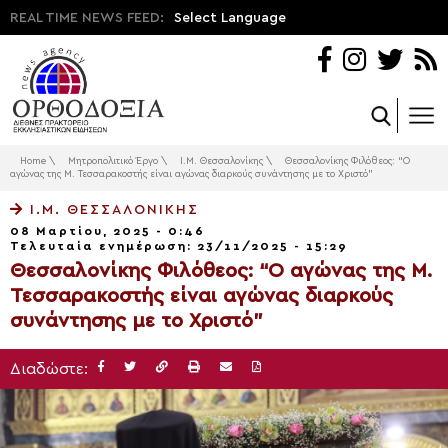
REAL TIME NEWS FEED:
Select Language
Home
\
Μητροπολιτικό Έργο
\
Ι.Μ. Θεσσαλονίκης
\
Θεσσαλονίκης Φιλόθεος: “Ο
αγώνας της Μ. Τεσσαρακοστής είναι αγώνας διαρκούς συνάντησης με το Χριστό”
Ι.Μ. ΘΕΣΣΑΛΟΝΊΚΗΣ
08 Μαρτίου, 2025 - 0:46
Τελευταία ενημέρωση: 23/11/2025 - 15:29
Θεσσαλονίκης Φιλόθεος: “Ο αγώνας της Μ.
Τεσσαρακοστής είναι αγώνας διαρκούς
συνάντησης με το Χριστό”
Διαδώστε: