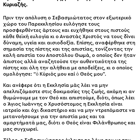
Κυριαζής.
Πριν την απόλυση ο Σεβασμιώτατος στον εξωτερικό
χώρο του Παρεκκλησίου ευλόγησε τους
προσφερθέντες άρτους και ευχήθηκε στους πιστούς
κάθε θεϊκή ευλογία κι ο Αναστάς Χριστός να τους δίνει
δύναμη, υγεία και αισιοδοξία. Επίσης, αναφέρθηκε στη
σημασία της πίστης και της απιστίας, τονίζοντας την
καλή απιστία του Αποστόλου Θωμά, ο οποίος δεν ήταν
άπιστος αλλά αναζητούσε την αυθεντικότητα της
πίστης και όλη την αλήθεια με αποδείξεις, κι ο οποίος
ομολόγησε: “ὁ Κύριός μου καί ὁ Θεός μου”.
Και ανέφερε ότι η Εκκλησία μάς λέει να μην
απελπιζόμαστε στις δοκιμασίες της ζωής, ακόμη κι αν
θυμώνουμε με τον Θεό και απιστούμε, διότι, όπως λέει
ο Άγιος Ιωάννης ο Χρυσόστομος η Εκκλησία είναι
ιατρείο και όχι δικαστήριο και να μην ντρεπόμαστε να
μετανοήσουμε για την απιστία μας και τα
αμαρτήματά μας, διότι ο Θεός είναι Φιλάνθρωπος και
μας συγχωρεί.