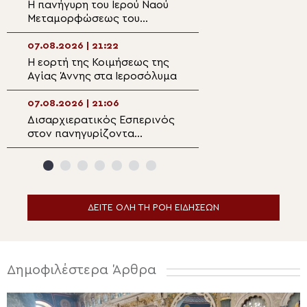
Η πανήγυρη του Ιερού Ναού
Πρώτη Παράκλησ
Μεταμορφώσεως του
Ναό της Παναγία
Σωτήρος στη Λέρο
Κάστρου Λέρου
07.08.2026 | 21:22
07.08.2026 | 19:4
Η εορτή της Κοιμήσεως της
Ο Μητροπολίτης
Αγίας Άννης στα Ιεροσόλυμα
Αρκαλοχωρίου σ
για τα θύματα τη
ναζιστικής κατο
07.08.2026 | 21:06
07.08.2026 | 19:3
Εμπάρου
Δισαρχιερατικός Εσπερινός
Ο Μητροπολίτης 
στον πανηγυρίζοντα
στην Σκήτη Αγία
Μητροπολιτικό Ναό της
Αγίου Όρους
Μεταμορφώσεως του
Σωτήρος στην Ερμούπολη
ΔΕΙΤΕ ΟΛΗ ΤΗ ΡΟΗ ΕΙΔΗΣΕΩΝ
Δημοφιλέστερα Άρθρα