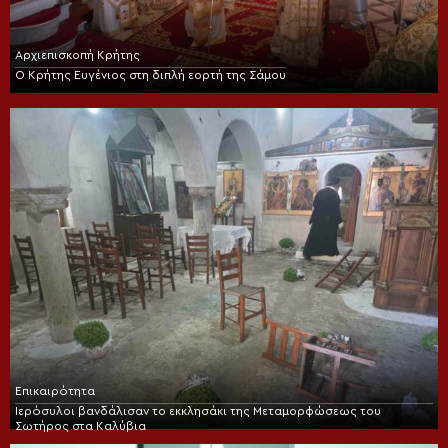
Αρχιεπισκοπή Κρήτης
Ο Κρήτης Ευγένιος στη διπλή εορτή της Σάμου
Επικαιρότητα
Ιερόσυλοι βανδάλισαν το εκκλησάκι της Μεταμορφώσεως του
Σωτήρος στα Καλύβια