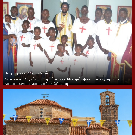
Πατριαρχείο Αλεξανδρείας
Ανατολική Ουγκάντα: Εορτάστηκε η Μεταμόρφωση στο «χωριό των
Λαρισαίων» με νέα ομαδική βάπτιση