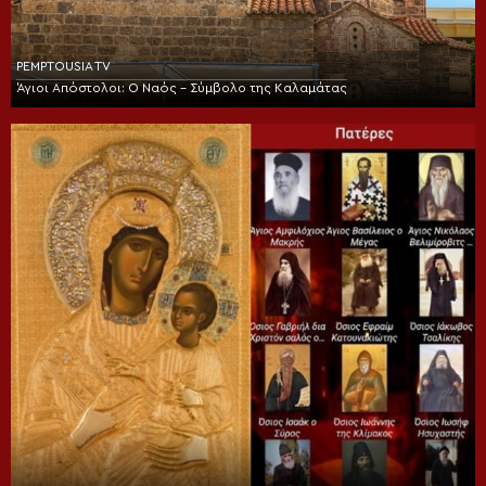
PEMPTOUSIA TV
Άγιοι Απόστολοι: Ο Ναός – Σύμβολο της Καλαμάτας