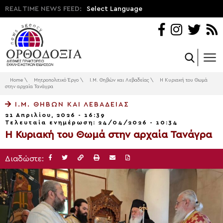
REAL TIME NEWS FEED:
Select Language
Home
\
Μητροπολιτικό Έργο
\
Ι.Μ. Θηβών και Λεβαδείας
\
Η Κυριακή του Θωμά
στην αρχαία Τανάγρα
Ι.Μ. ΘΗΒΏΝ ΚΑΙ ΛΕΒΑΔΕΊΑΣ
21 Απριλίου, 2026 - 16:39
Τελευταία ενημέρωση: 24/04/2026 - 10:34
Η Κυριακή του Θωμά στην αρχαία Τανάγρα
Διαδώστε: