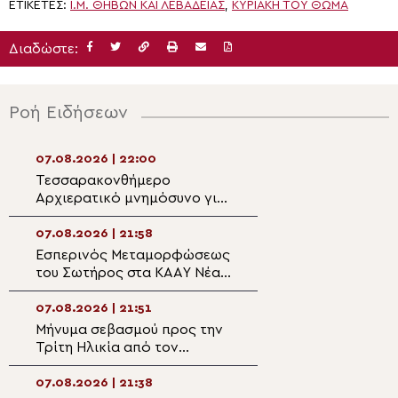
ΕΤΙΚΈΤΕΣ:
Ι.Μ. ΘΗΒΏΝ ΚΑΙ ΛΕΒΑΔΕΊΑΣ
,
ΚΥΡΙΑΚΉ ΤΟΥ ΘΩΜΆ
Διαδώστε:
Ροή Ειδήσεων
07.08.2026 | 22:00
07.08.2026 | 20:5
Τεσσαρακονθήμερο
Η εορτή του Αγίο
Αρχιερατικό μνημόσυνο για
Νεομάρτυρος Χρ
τον π. Δημήτριο Μαρτσούκο
εκ Πρεβέζης
στον Άγιο Ιωάννη Απιδέας
07.08.2026 | 21:58
07.08.2026 | 20:3
Εσπερινός Μεταμορφώσεως
Ο Ύδρας Εφραίμ
του Σωτήρος στα ΚΑΑΥ Νέας
πανηγυρίζουσα ε
Περάμου
Μεταμορφώσεως
Σωτήρος στην Αί
07.08.2026 | 21:51
07.08.2026 | 20:
Μήνυμα σεβασμού προς την
Επίσκεψη του Υ
Τρίτη Ηλικία από τον
Ναυτιλίας και Ν
Μητροπολίτη Σπάρτης στη
Πολιτικής στον 
Ρειχέα
Λέρου
07.08.2026 | 21:38
07.08.2026 | 20: