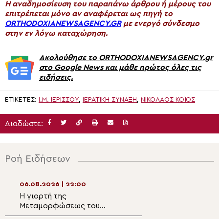
H αναδημοσίευση του παραπάνω άρθρου ή μέρους του
επιτρέπεται μόνο αν αναφέρεται ως πηγή το
ORTHODOXIANEWSAGENCY.GR
με ενεργό σύνδεσμο
στην εν λόγω καταχώρηση.
Ακολούθησε το ORTHODOXIANEWSAGENCY.gr
στο Google News και μάθε πρώτος όλες τις
ειδήσεις.
ΕΤΙΚΈΤΕΣ:
Ι.Μ. ΙΕΡΙΣΣΟΎ
,
ΙΕΡΑΤΙΚΉ ΣΎΝΑΞΗ
,
ΝΙΚΌΛΑΟΣ ΚΌΪΟΣ
Διαδώστε:
Ροή Ειδήσεων
06.08.2026 | 22:00
06.08.2026 | 20:2
Η γιορτή της
Μέγας Αρχιερατ
Μεταμορφώσεως του
Εσπερινός της ε
Σωτήρος στον ιερό βράχο
Μεταμορφώσεως 