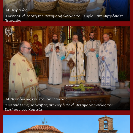
Ι.Μ. Πειραιώς
Η Δεσποτική εορτή της Μεταμορφώσεως του Κυρίου στη Μητρόπολη
Πειραιώς
Ι.Μ. Νεαπόλεως και Σταυρουπόλεως
Ο Νεαπόλεως Βαρνάβας στην Ιερά Μονή Μεταμορφώσεως του
Σωτήρος στο Χορτιάτη