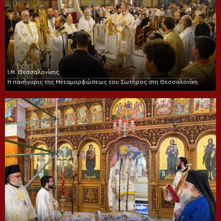
Ι.Μ. Θεσσαλονίκης
Η πανήγυρις της Μεταμορφώσεως του Σωτήρος στη Θεσσαλονίκη