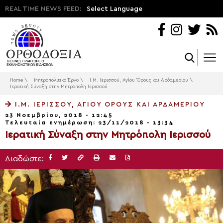
REAL TIME NEWS FEED:
Select Language
Home
\
Μητροπολιτικό Έργο
\
Ι.Μ. Ιερισσού, Αγίου Όρους και Αρδαμερίου
\
Ιερατική Σύναξη στην Μητρόπολη Ιερισσού
Ι.Μ. ΙΕΡΙΣΣΟΎ, ΑΓΊΟΥ ΌΡΟΥΣ ΚΑΙ ΑΡΔΑΜΕΡΊΟΥ
23 Νοεμβρίου, 2018 - 12:45
Τελευταία ενημέρωση: 23/11/2018 - 13:34
Ιερατική Σύναξη στην Μητρόπολη Ιερισσού
Διαδώστε: