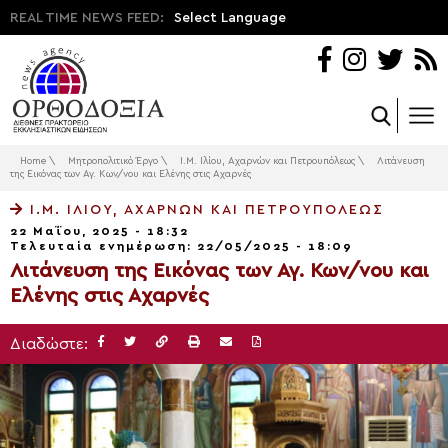
REAL TIME NEWS FEED:
Select Language
Home
\
Μητροπολιτικό Έργο
\
Ι.Μ. Ιλίου, Αχαρνών και Πετρουπόλεως
\
Λιτάνευση
της Εικόνας των Αγ. Κων/νου και Ελένης στις Αχαρνές
Ι.Μ. ΙΛΊΟΥ, ΑΧΑΡΝΏΝ ΚΑΙ ΠΕΤΡΟΥΠΌΛΕΩΣ
22 Μαΐου, 2025 - 18:32
Τελευταία ενημέρωση: 22/05/2025 - 18:09
Λιτάνευση της Εικόνας των Αγ. Κων/νου και
Ελένης στις Αχαρνές
Διαδώστε: