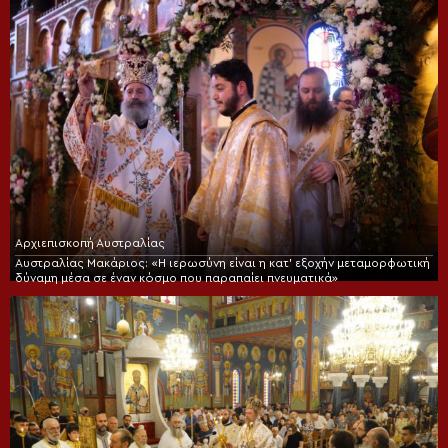
Αρχιεπισκοπή Αυστραλίας
Αυστραλίας Μακάριος: «Η ιερωσύνη είναι η κατ’ εξοχήν μεταμορφωτική
δύναμη μέσα σε έναν κόσμο που παραπαίει πνευματικά»