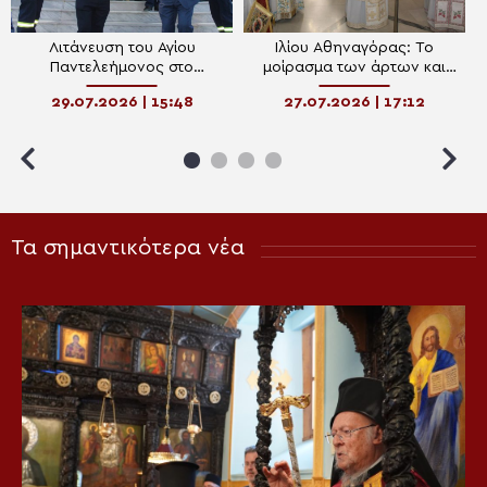
Λιτάνευση του Αγίου
Ιλίου Αθηναγόρας: Το
Παντελεήμονος στο
μοίρασμα των άρτων και
Κρυονέρι Αττικής
των ιχθύων ως προτύπωση
29.07.2026 | 15:48
27.07.2026 | 17:12
της Θείας Ευχαριστίας
Τα σημαντικότερα νέα