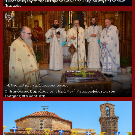
Η Δεσποτική εορτή της Μεταμορφώσεως του Κυρίου στη Μητρόπολη
Πειραιώς
Ι.Μ. Νεαπόλεως και Σταυρουπόλεως
Ο Νεαπόλεως Βαρνάβας στην Ιερά Μονή Μεταμορφώσεως του
Σωτήρος στο Χορτιάτη