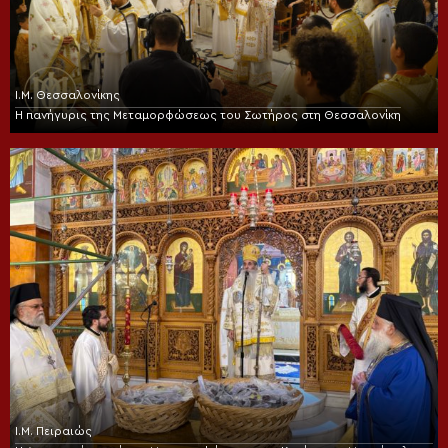
Ι.Μ. Θεσσαλονίκης
Η πανήγυρις της Μεταμορφώσεως του Σωτήρος στη Θεσσαλονίκη
Ι.Μ. Πειραιώς