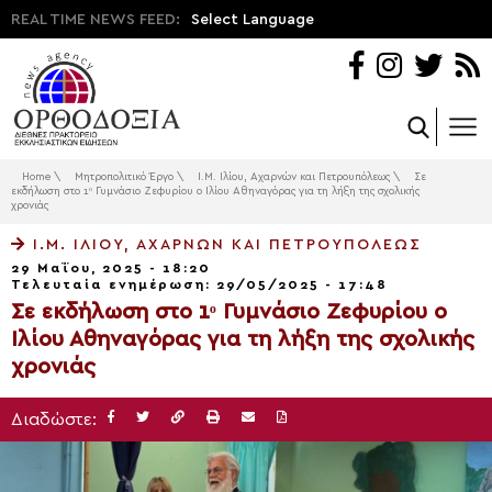
REAL TIME NEWS FEED:
Select Language
Home
\
Μητροπολιτικό Έργο
\
Ι.Μ. Ιλίου, Αχαρνών και Πετρουπόλεως
\
Σε
εκδήλωση στο 1ᵒ Γυμνάσιο Ζεφυρίου ο Ιλίου Αθηναγόρας για τη λήξη της σχολικής
χρονιάς
Ι.Μ. ΙΛΊΟΥ, ΑΧΑΡΝΏΝ ΚΑΙ ΠΕΤΡΟΥΠΌΛΕΩΣ
29 Μαΐου, 2025 - 18:20
Τελευταία ενημέρωση: 29/05/2025 - 17:48
Σε εκδήλωση στο 1ᵒ Γυμνάσιο Ζεφυρίου ο
Ιλίου Αθηναγόρας για τη λήξη της σχολικής
χρονιάς
Διαδώστε: