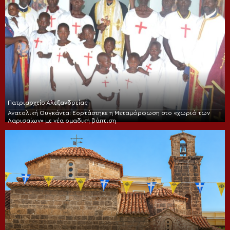
Πατριαρχείο Αλεξανδρείας
Ανατολική Ουγκάντα: Εορτάστηκε η Μεταμόρφωση στο «χωριό των
Λαρισαίων» με νέα ομαδική βάπτιση