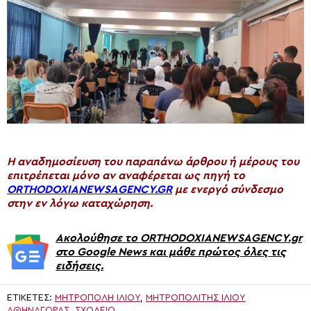
H αναδημοσίευση του παραπάνω άρθρου ή μέρους του
επιτρέπεται μόνο αν αναφέρεται ως πηγή το
ORTHODOXIANEWSAGENCY.GR
με ενεργό σύνδεσμο
στην εν λόγω καταχώρηση.
Ακολούθησε το ORTHODOXIANEWSAGENCY.gr
στο Google News και μάθε πρώτος όλες τις
ειδήσεις.
ΕΤΙΚΈΤΕΣ:
ΜΗΤΡΌΠΟΛΗ ΙΛΊΟΥ
,
ΜΗΤΡΟΠΟΛΊΤΗΣ ΙΛΊΟΥ
ΑΘΗΝΑΓΌΡΑΣ
,
ΣΧΟΛΕΙΟ