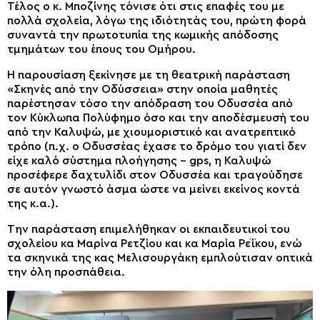
Τέλος ο κ. Μποζίνης τόνισε ότι στις επαφές του με
πολλά σχολεία, λόγω της ιδιότητάς του, πρώτη φορά
συναντά την πρωτοτυπία της κωμικής απόδοσης
τμημάτων του έπους του Ομήρου.
Η παρουσίαση ξεκίνησε με τη θεατρική παράσταση
«Σκηνές από την Οδύσσεια» στην οποία μαθητές
παρέστησαν τόσο την απόδραση του Οδυσσέα από
τον Κύκλωπα Πολύφημο όσο και την αποδέσμευσή του
από την Καλυψώ, με χιουμοριστικό και ανατρεπτικό
τρόπο (π.χ. ο Οδυσσέας έχασε το δρόμο του γιατί δεν
είχε καλό σύστημα πλοήγησης – gps, η Καλυψώ
προσέφερε δαχτυλίδι στον Οδυσσέα και τραγούδησε
σε αυτόν γνωστό άσμα ώστε να μείνει εκείνος κοντά
της κ.α.).
Την παράσταση επιμελήθηκαν οι εκπαιδευτικοί του
σχολείου κα Μαρίνα Ρετζίου και κα Μαρία Ρεΐκου, ενώ
τα σκηνικά της κας Μελισουργάκη εμπλούτισαν οπτικά
την όλη προσπάθεια.