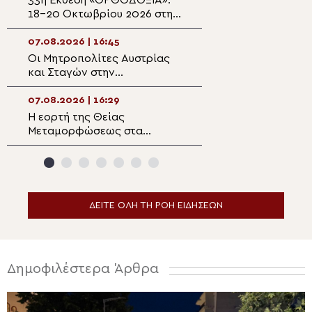
18-20 Οκτωβρίου 2026 στη
βομβάρδισαν την
Λευκωσία
7-9 Αυγούστου 1
07.08.2026 | 16:45
07.08.2026 | 15:0
Οι Μητροπολίτες Αυστρίας
Μητροπολίτης
και Σταγών στην
Θεσσαλιώτιδος:
πανηγυρίζουσα Ιερά Μονή
Θαβώρειο Φως κ
Μεταμορφώσεως του
προσωπική μετ
07.08.2026 | 16:29
07.08.2026 | 14:5
Σωτήρος Μεγάλου Μετεώρου
του ανθρώπου
Η εορτή της Θείας
Ιερές Παρακλήσει
Μεταμορφώσεως στα
και Λιβαδειά
Ιωάννινα
ΔΕΙΤΕ ΟΛΗ ΤΗ ΡΟΗ ΕΙΔΗΣΕΩΝ
Δημοφιλέστερα Άρθρα