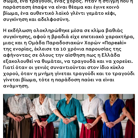
σώμα, ένα τραγούδι, ένας χορός. Ήταν η στιγμή που η
παράσταση έπαψε να είναι θέαμα και έγινε κοινό
βίωμα, ένα αυθεντικό λαϊκό γλέντι γεμάτο κέφι,
συγκίνηση και αδελφοσύνη.
Η εκδήλωση ολοκληρώθηκε μέσα σε κλίμα βαθιάς
συγκίνησης, αφού η βραδιά είχε επετειακό χαρακτήρα,
μιας και η Ομάδα Παραδοσιακών Χορών «Παρeaki»
της ενορίας, έκλεισε τα 10 χρόνια παρουσίας της
αφήνοντας σε όλους την αίσθηση πως η Ελλάδα
εξακολουθεί να θυμάται, να τραγουδά και να χορεύει.
Γιατί όταν οι γενιές συναντιούνται στον ίδιο κύκλο
χορού, όταν η μνήμη γίνεται τραγούδι και το τραγούδι
γίνεται βίωμα, τότε η παράδοση παύει να είναι
ανάμνηση.