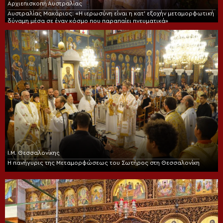
Αρχιεπισκοπή Αυστραλίας
Αυστραλίας Μακάριος: «Η ιερωσύνη είναι η κατ’ εξοχήν μεταμορφωτική
δύναμη μέσα σε έναν κόσμο που παραπαίει πνευματικά»
Ι.Μ. Θεσσαλονίκης
Η πανήγυρις της Μεταμορφώσεως του Σωτήρος στη Θεσσαλονίκη