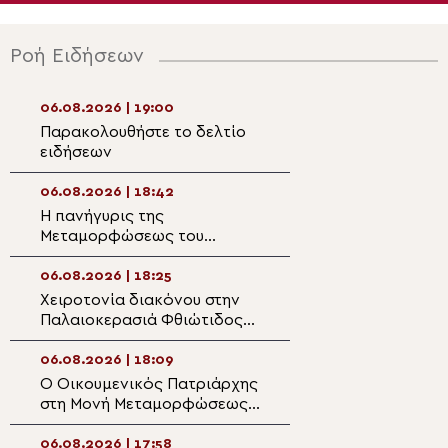
Ροή Ειδήσεων
06.08.2026 | 19:00
06.08.2026 | 17:2
Παρακολουθήστε το δελτίο
Αρχιερατική Θεί
ειδήσεων
Λειτουργία στο Γ
ορεινής Ναυπακ
06.08.2026 | 18:42
06.08.2026 | 17:1
Η πανήγυρις της
Η Δεσποτική εορ
Μεταμορφώσεως του
Μεταμορφώσεως 
Σωτήρος στη Θεσσαλονίκη
στη Μητρόπολη 
06.08.2026 | 18:25
06.08.2026 | 16:5
Χειροτονία διακόνου στην
Η εορτή της Θεί
Παλαιοκερασιά Φθιώτιδος
Μεταμορφώσεως 
(ΒΙΝΤΕΟ)
Μητρόπολη Κηφι
06.08.2026 | 18:09
06.08.2026 | 16:3
Ο Οικουμενικός Πατριάρχης
Η Καλλιθέα τίμησ
στη Μονή Μεταμορφώσεως
Μεταμόρφωση το
Σωτήρος της Πρώτης των
τον Επίσκοπο Ρ
Πριγκηποννήσων
Φιλόθεο
06.08.2026 | 17:58
06.08.2026 | 16:2