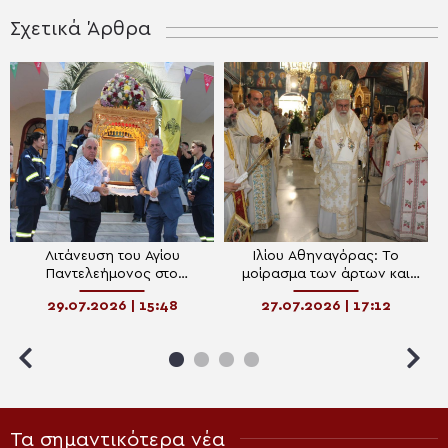
Σχετικά Άρθρα
Λιτάνευση του Αγίου
Ιλίου Αθηναγόρας: Το
Παντελεήμονος στο
μοίρασμα των άρτων και
Κρυονέρι Αττικής
των ιχθύων ως προτύπωση
29.07.2026 | 15:48
27.07.2026 | 17:12
της Θείας Ευχαριστίας
Τα σημαντικότερα νέα