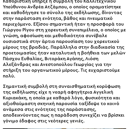
Καθοριστική υπήρξε η συμβολή του Καλλιτεχνικού
Υπεύθυνου Ανδρέα Ατζάμπου, ο οποίος οραματίστηκε
και καθοδήγησε το σύνολο της εκδήλωσης, δίνοντας
στην παράσταση ενότητα, βάθος και πνευματικό
περιεχόμενο. Εξίσου σημαντική ήταν η προσφορά του
Γιώργου Ρίγου στη χορευτική συνεπιμέλεια, ο οποίος με
γνώση, αφοσίωση και μεθοδικότητα συνέβαλε
ουσιαστικά στην άρτια παρουσίαση του χορευτικού
μέρους της βραδιάς. Παράλληλα στην διαδικασία της
προετοιμασίας ήταν καταλυτική η βοήθεια των μελών
Πάσχου Ευθαλίας, Βιτοράκη Αγάπης, Λιόση
Αλεξάνδρας και Ανεστοπούλου Γεωργίας για την
στήριξη του οργανωτικού μέρους. Τις ευχαριστούμε
πολύ.
Σημαντική συμβολή στη συναισθηματική κορύφωση
της εκδήλωσης είχε η νεαρή αφηγήτρια Αγγελική
Κυριακάκη, η οποία με καθαρό λόγο, φυσικότητα και
αξιοθαύμαστη σκηνική παρουσία ταξίδεψε το κοινό
ανάμεσα στις ενότητες της παράστασης,
αποδεικνύοντας πως η παράδοση συνεχίζει να βρίσκει
γόνιμο έδαφος στις νεότερες γενιές.