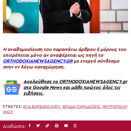
H αναδημοσίευση του παραπάνω άρθρου ή μέρους του
επιτρέπεται μόνο αν αναφέρεται ως πηγή το
ORTHODOXIANEWSAGENCY.GR
με ενεργό σύνδεσμο
στην εν λόγω καταχώρηση.
Ακολούθησε το ORTHODOXIANEWSAGENCY.gr
στο Google News και μάθε πρώτος όλες τις
ειδήσεις.
ΕΤΙΚΈΤΕΣ:
ΑΓΙΑ ΒΑΡΒΑΡΑ ΙΛΙΟΥ
,
ΒΡΑΔΙΆ ΠΑΡΆΔΟΣΗΣ
,
ΜΗΤΡΌΠΟΛΗ
ΙΛΊΟΥ
Διαδώστε: