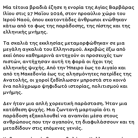
Μία τέτοια βραδιά έζησε η ενορία της Αγίας Βαρβάρας
Ιλίου στις 27 Μαΐου 2026, στον προαύλιο χώρο του
Ιερού Ναού, όπου εκατοντάδες άνθρωποι ενώθηκαν
κάτω από το φως της παράδοσης, της πίστης και της
ελληνικής μνήμης.
Τα σκαλιά της εκκλησίας μεταμορφώθηκαν σε μια
μεγάλη αγκαλιά του Ελληνισμού. Ακριβώς έξω από
εκεί όπου καθημερινά αντηχούν οι προσευχές των
πιστών, αντήχησαν αυτή τη φορά οι ήχοι της
ελληνικής ψυχής. Από την Ήπειρο έως το Αιγαίο και
από τη Μακεδονία έως τις αλησμόνητες πατρίδες της
Ανατολής, οι χοροί ξεδίπλωσαν μπροστά στο κοινό
ένα πολύχρωμο ψηφιδωτό ιστορίας, πολιτισμού και
μνήμης.
Δεν ήταν μια απλή χορευτική παράσταση. Ήταν μια
κατάθεση ψυχής. Μια ζωντανή μαρτυρία ότι η
παράδοση εξακολουθεί να αναπνέει μέσα στους
ανθρώπους που την αγαπούν, τη διαφυλάσσουν και τη
μεταδίδουν στις επόμενες γενιές.