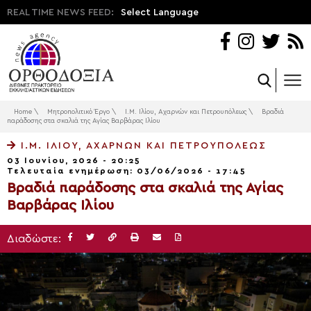
REAL TIME NEWS FEED:
Select Language
Home
\
Μητροπολιτικό Έργο
\
Ι.Μ. Ιλίου, Αχαρνών και Πετρουπόλεως
\
Βραδιά
παράδοσης στα σκαλιά της Αγίας Βαρβάρας Ιλίου
Ι.Μ. ΙΛΊΟΥ, ΑΧΑΡΝΏΝ ΚΑΙ ΠΕΤΡΟΥΠΌΛΕΩΣ
03 Ιουνίου, 2026 - 20:25
Τελευταία ενημέρωση: 03/06/2026 - 17:45
Βραδιά παράδοσης στα σκαλιά της Αγίας
Βαρβάρας Ιλίου
Διαδώστε: