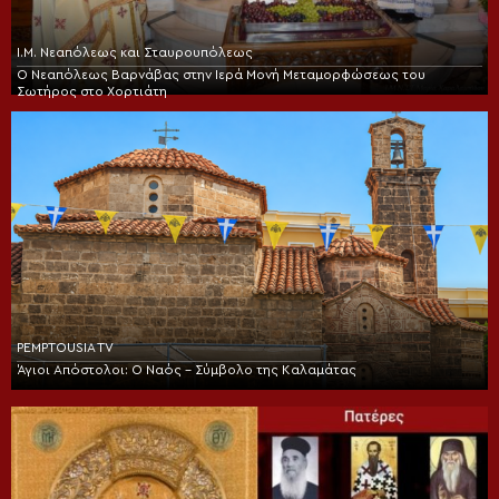
Ι.Μ. Νεαπόλεως και Σταυρουπόλεως
Ο Νεαπόλεως Βαρνάβας στην Ιερά Μονή Μεταμορφώσεως του
Σωτήρος στο Χορτιάτη
PEMPTOUSIA TV
Άγιοι Απόστολοι: Ο Ναός – Σύμβολο της Καλαμάτας