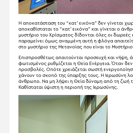
Η αποκατάσταση του “κατ’ εικόνα” δεν γίνεται χωρ
αποκαθίσταται το “κατ’ εικόνα” και γίνεται ο άν
μυστήριο του Χρίσματος δίδονται όλες οι δωρεές κ
παραμείνει όμως αναμμένη αυτή η φλόγα απαιτείτ
στο μυστήριο της Μετανοίας που είναι το Μυστήρι
Επισπροσθέτως απαιτούνται προσευχή και νήψη, άσ
φωτισμένος ρυθμίζεται η Θεία Ενέργεια. Όταν δεν
προσβολές. Οπότε χρειάζεται σωστή ενεργοποίησ
χάνουν το σκοπό της ύπαρξης τους. Η Ιερωσύνη λ
άνθρωπο. Να μη λήψει η Θεία δύναμη από τη ζωή τ
Καθίσταται ύψιστη η περιοπή της Ιερωσύνης.