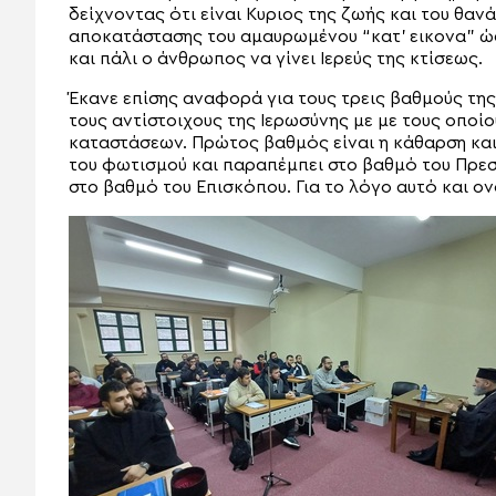
δείχνοντας ότι είναι Κυριος της ζωής και του θανά
αποκατάστασης του αμαυρωμένου “κατ’ εικονα” ώ
και πάλι ο άνθρωπος να γίνει Ιερεύς της κτίσεως.
Έκανε επίσης αναφορά για τους τρεις βαθμούς τη
τους αντίστοιχους της Ιερωσύνης με με τους οποί
καταστάσεων. Πρώτος βαθμός είναι η κάθαρση και
του φωτισμού και παραπέμπει στο βαθμό του Πρε
στο βαθμό του Επισκόπου. Για το λόγο αυτό και ο