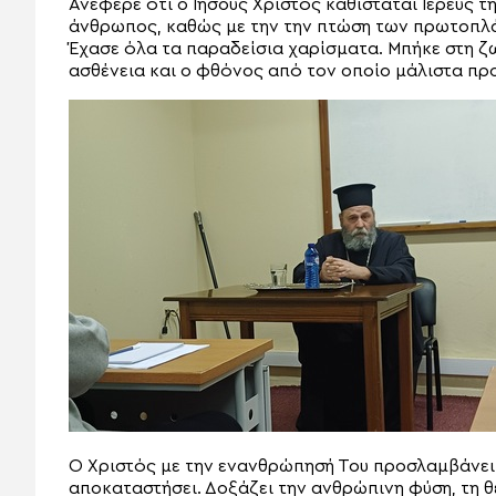
Ανέφερε ότι ο Ιησούς Χριστός καθίσταται Ιερεύς τ
άνθρωπος, καθώς με την την πτώση των πρωτοπλά
Έχασε όλα τα παραδείσια χαρίσματα. Μπήκε στη ζ
ασθένεια και ο φθόνος από τον οποίο μάλιστα πρ
Ο Χριστός με την ενανθρώπησή Του προσλαμβάνει 
αποκαταστήσει. Δοξάζει την ανθρώπινη φύση, τη θε