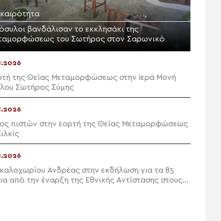
ικαιρότητα
ρόσυλοι βανδάλισαν το εκκλησάκι της
ταμορφώσεως του Σωτήρος στον Σαρωνικό
8.2026
ρτή της Θείας Μεταμορφώσεως στην Ιερά Μονή
λου Σωτήρος Σύμης
8.2026
ος πιστών στην εορτή της Θείας Μεταμορφώσεως
ιλκίς
8.2026
καλοχωρίου Ανδρέας στην εκδήλωση για τα 85
ια από την έναρξη της Εθνικής Αντίστασης στους
ππους Μονοφατσίου