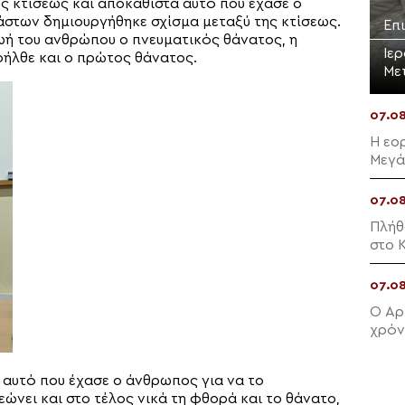
ης κτίσεως και αποκαθιστά αυτό που έχασε ο
στων δημιουργήθηκε σχίσμα μεταξύ της κτίσεως.
Επ
ωή του ανθρώπου ο πνευματικός θάνατος, η
Ιε
οήλθε και ο πρώτος θάνατος.
Με
07.0
Η εο
Μεγά
07.0
Πλήθ
στο Κ
07.0
Ο Αρ
χρόν
Φιλί
αυτό που έχασε ο άνθρωπος για να το
ώνει και στο τέλος νικά τη φθορά και το θάνατο,