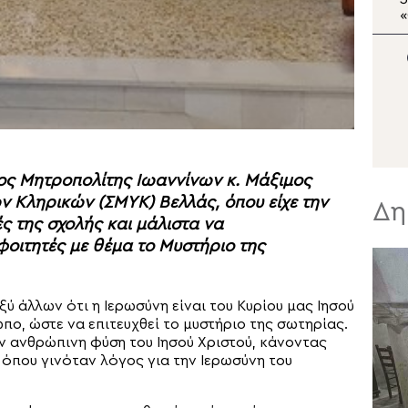
Εσπερινός στην Ιερά
Μονή Οσίου Θεοδοσίου
Ο
ος Μητροπολίτης Ιωαννίνων κ. Μάξιμος
 Κληρικών (ΣΜΥΚ) Βελλάς, όπου είχε την
Δη
ς της σχολής και μάλιστα να
οιτητές με θέμα το Μυστήριο της
ύ άλλων ότι η Ιερωσύνη είναι του Κυρίου μας Ιησού
πο, ώστε να επιτευχθεί το μυστήριο της σωτηρίας.
ην ανθρώπινη φύση του Ιησού Χριστού, κάνοντας
όπου γινόταν λόγος για την Ιερωσύνη του