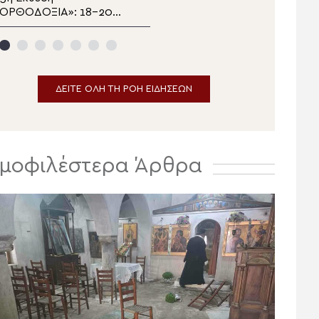
«ΟΡΘΟΔΟΞΙΑ»: 18-20
βομβάρδισαν την
κτωβρίου 2026 στη
Τηλλυρία: 7-9 Αυγούστου
Λευκωσία
1964
ΔΕΙΤΕ ΟΛΗ ΤΗ ΡΟΗ ΕΙΔΗΣΕΩΝ
μοφιλέστερα Άρθρα