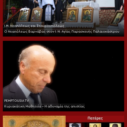
Ι.Μ. Νεαπόλεως και Σταυρουπόλεως
Ο Νεαπόλεως Βαρνάβας στον Ι. Ν. Αγίας Παρασκευής Παλαιοκάστρου
PEMPTOUSIA TV
Κυριακάτικη Μαθητεία – Η αδυναμία της απιστίας