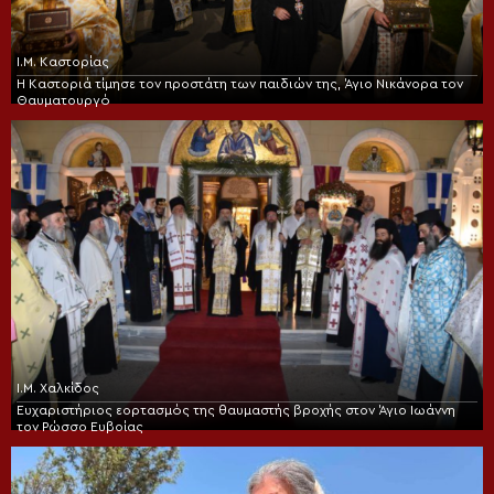
Ι.Μ. Καστορίας
Η Καστοριά τίμησε τον προστάτη των παιδιών της, Άγιο Νικάνορα τον
Θαυματουργό
Ι.Μ. Χαλκίδος
Ευχαριστήριος εορτασμός της θαυμαστής βροχής στον Άγιο Ιωάννη
τον Ρώσσο Ευβοίας