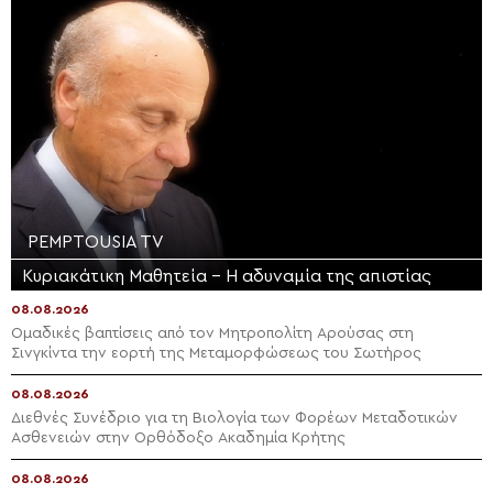
PEMPTOUSIA TV
Κυριακάτικη Μαθητεία – Η αδυναμία της απιστίας
08.08.2026
Ομαδικές βαπτίσεις από τον Μητροπολίτη Αρούσας στη
Σινγκίντα την εορτή της Μεταμορφώσεως του Σωτήρος
08.08.2026
Διεθνές Συνέδριο για τη Βιολογία των Φορέων Μεταδοτικών
Ασθενειών στην Ορθόδοξο Ακαδημία Κρήτης
08.08.2026