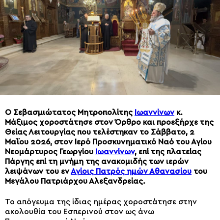
Ο Σεβασμιώτατος Μητροπολίτης
Ιωαννίνων
κ.
Μάξιμος χοροστάτησε στον Όρθρο και προεξήρχε της
Θείας Λειτουργίας που τελέστηκαν το Σάββατο, 2
Μαΐου 2026, στον Ιερό Προσκυνηματικό Ναό του Αγίου
Νεομάρτυρος Γεωργίου
Ιωαννίνων
, επί της πλατείας
Πάργης επί τη μνήμη της ανακομιδής των ιερών
λειψάνων του εν
Αγίοις Πατρός ημών Αθανασίου
του
Μεγάλου Πατριάρχου Αλεξανδρείας.
Το απόγευμα της ίδιας ημέρας χοροστάτησε στην
ακολουθία του Εσπερινού στον ως άνω