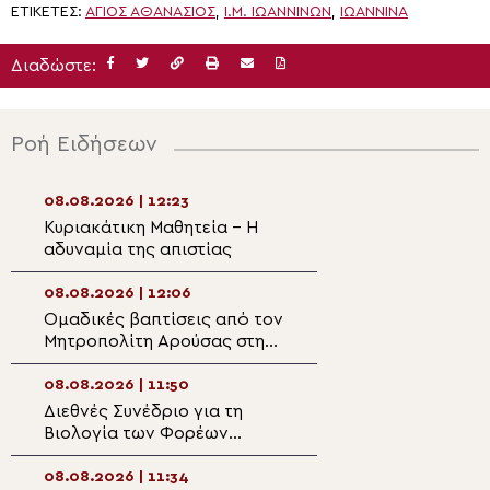
ΕΤΙΚΈΤΕΣ:
ΑΓΙΟΣ ΑΘΑΝΑΣΙΟΣ
,
Ι.Μ. ΙΩΑΝΝΊΝΩΝ
,
ΙΩΆΝΝΙΝΑ
Διαδώστε:
Ροή Ειδήσεων
08.08.2026 | 12:23
08.08.2026 | 10:
Κυριακάτικη Μαθητεία – Η
Ευχαριστήριος 
αδυναμία της απιστίας
της θαυμαστής β
Άγιο Ιωάννη το
Ευβοίας
08.08.2026 | 12:06
08.08.2026 | 10:3
Ομαδικές βαπτίσεις από τον
Η Ιερά Εικόνα τ
Μητροπολίτη Αρούσας στη
Μαχαιριώτισσας
Σινγκίντα την εορτή της
Μεταμορφώσεως του
08.08.2026 | 11:50
08.08.2026 | 10:1
Σωτήρος
Διεθνές Συνέδριο για τη
Ο εορτασμός τη
Βιολογία των Φορέων
Μεταμορφώσεως
Μεταδοτικών Ασθενειών
Σωτήρος στην Ι
στην Ορθόδοξο Ακαδημία
Οσίου Δαυΐδ
08.08.2026 | 11:34
08.08.2026 | 10: