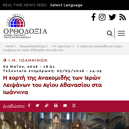
REAL TIME NEWS FEED:
Select Language
Home
\
Μητροπολιτικό Έργο
\
Ι.Μ. Ιωαννίνων
\
Η εορτή της Ανακομιδής των Ιερών
Λειψάνων του Αγίου Αθανασίου στα Ιωάννινα
Ι.Μ. ΙΩΑΝΝΊΝΩΝ
03 Μαΐου, 2026 - 18:51
Τελευταία ενημέρωση: 05/05/2026 - 14:29
Η εορτή της Ανακομιδής των Ιερών
Λειψάνων του Αγίου Αθανασίου στα
Ιωάννινα
Διαδώστε: