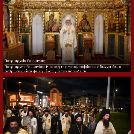
Πατριαρχείο Ρουμανίας
Πατριάρχης Ρουμανίας: Η εορτή της Μεταμορφώσεως δείχνει ότι ο
άνθρωπος είναι φτιαγμένος για τον παράδεισο