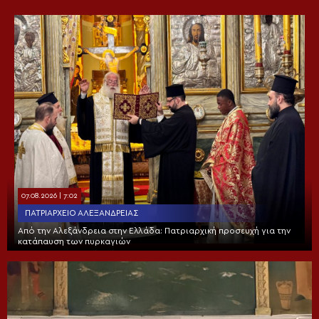
07.08.2026 | 7:02
ΠΑΤΡΙΑΡΧΕΊΟ ΑΛΕΞΑΝΔΡΕΊΑΣ
Από την Αλεξάνδρεια στην Ελλάδα: Πατριαρχική προσευχή για την
κατάπαυση των πυρκαγιών