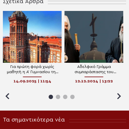
Σχετικά Άρθρα
Για πρώτη φορά χωρίς
Αδελφικό Γράμμα
μαθητή η Α’ Γυμνασίου της
συμπαράστασης του
Πατριαρχικής Μεγάλης του
Βουλγαρίας Δανιήλ προς
14.09.2025 | 11:54
12.12.2024 | 13:22
Γένους Σχολή
Αντιοχείας Ιωάννη
Τα σημαντικότερα νέα