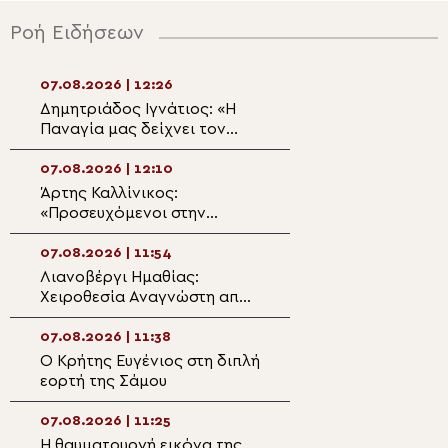
Ροή Ειδήσεων
07.08.2026 | 12:26
07.08.2026 | 10:5
Δημητριάδος Ιγνάτιος: «Η
Ανατολική Ουγκ
Παναγία μας δείχνει τον
Εορτάστηκε η 
δρόμο της ταπείνωσης και
στο «χωριό των
της σιωπής»
με νέα ομαδική 
07.08.2026 | 12:10
07.08.2026 | 10:3
Άρτης Καλλίνικος:
Ο Διευθυντής τη
«Προσευχόμενοι στην
Εκπαίδευσης Μα
Παναγία, συναντάμε τον
στον Μητροπολί
Χριστό»
Δημητριάδος
07.08.2026 | 11:54
07.08.2026 | 10:2
Λιανοβέργι Ημαθίας:
Μπουκόμπας Χρ
Χειροθεσία Αναγνώστη από
“Με τα ρούβλια τ
τον Μητροπολίτη Βεροίας
σχισματικοί Ρώσ
πυροβολούν τις 
07.08.2026 | 11:38
07.08.2026 | 10:0
Αφρικανών”
Ο Κρήτης Ευγένιος στη διπλή
«Αγία Τηλλυρία» 
εορτή της Σάμου
έγκλημα με τις τ
βόμβες ναπάλμ 
07.08.2026 | 11:25
07.08.2026 | 09:5
Η θαυματουργή εικόνα της
«Φιλοξενία Δοβρ