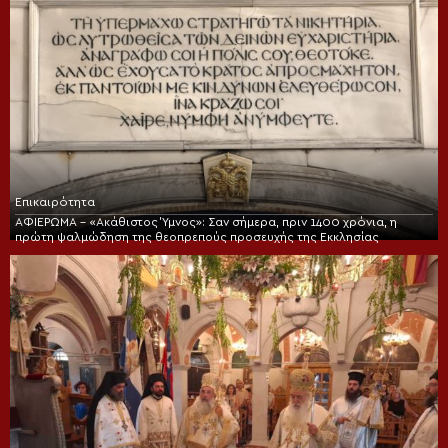
Επικαιρότητα
ΑΦΙΕΡΩΜΑ – «Ακάθιστος Ύμνος»: Σαν σήμερα, πριν 1400 χρόνια, η
πρώτη ψαλμώδηση της θεοπρεπούς προσευχής της Εκκλησίας