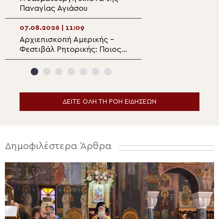
Παναγίας Αγιάσου
Φιλοξενήθηκαν
περισσότερα απ
παιδιά
07.08.2026 | 11:09
07.08.2026 | 09:3
Αρχιεπισκοπή Αμερικής –
Βούτσιτς και Σε
Φεστιβάλ Ρητορικής: Ποιος
Ορθόδοξη Εκκλη
είναι ο φετινός νικητής
Μαυροβούνιο κα
ΔΕΙΤΕ ΟΛΗ ΤΗ ΡΟΗ ΕΙΔΗΣΕΩΝ
Δημοφιλέστερα Άρθρα