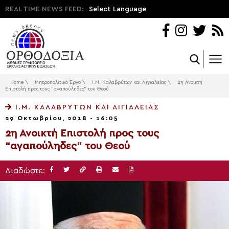
REAL TIME NEWS FEED:
Select Language
Home
\
Μητροπολιτικό Έργο
\
Ι.Μ. Καλαβρύτων και Αιγιαλείας
\
2η Ανοικτή
Επιστολή προς τους “αγαπούληδες” του Θεού
Ι.Μ. ΚΑΛΑΒΡΎΤΩΝ ΚΑΙ ΑΙΓΙΑΛΕΊΑΣ
29 Οκτωβρίου, 2018 - 16:05
2η Ανοικτή Επιστολή προς τους
“αγαπούληδες” του Θεού
Διαδώστε: