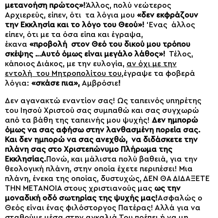
μετανοήση πρώτος»!
Άλλος, πολύ νεώτερος
Αρχιερεύς, είπεν, ότι τα λόγια μου
«δεν εκφράζουν
την Εκκλησία και το λόγο του Θεού»!
‘Ενας άλλος
είπεν, ότι με τα όσα είπα και έγραψα,
έκανα
«προβολή στον Θεό του δικού μου τρόπου
σκέψης …Αυτό όμως είναι μεγάλο λάθος»!
Τέλος,
κάποιος Διάκος, με την ευλογία,
αν όχι με την
εντολή του Μητροπολίτου του,
έγραψε τα φοβερά
λόγια:
«σκάσε πια»,
Αμβρόσιε
!
Δεν αγανακτώ εναντίον σας! Ως ταπεινός υπηρέτης
του Ιησού Χριστού σας συμπαθώ και σας συγχωρώ
από τα βάθη της ταπεινής μου ψυχής!
Δεν ημπορώ
όμως να σας αφήσω στην λανθασμένη πορεία σας.
Και δεν ημπορώ να σας ανεχθώ, να διδάσκετε την
πλάνη σας στο Χριστεπώνυμο Πλήρωμα της
Εκκλησίας.
Πονώ, και μάλιστα πολύ βαθειά, για την
θεολογική πλάνη, στην οποία έχετε περιπέσει! Μια
πλάνη, ένεκα της οποίας, δυστυχώς, ΔΕΝ ΘΑ ΔΙΔΑΞΕΤΕ
ΤΗΝ ΜΕΤΑΝΟΙΑ στους χριστιανούς μας
ως την
μοναδική οδό σωτηρίας της ψυχής μας!
Ασφαλώς ο
Θεός είναι ένας φιλόστοργος Πατέρας! Αλλά για να
σταθούμε μέσα στην αγκαλιά Του
πρέπει ή να μη