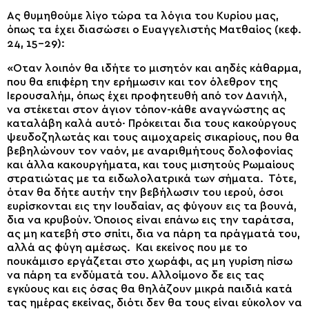
Ας θυμηθούμε λίγο τώρα τα λόγια του Κυρίου μας,
όπως τα έχει διασώσει ο Ευαγγελιστής Ματθαίος (κεφ.
24, 15-29):
«Οταν λοιπόν θα ιδήτε το μισητόν και αηδές κάθαρμα,
που θα επιφέρη την ερήμωσιν και τον όλεθρον της
Ιερουσαλήμ, όπως έχει προφητευθή από τον Δανιήλ,
να στέκεται στον άγιον τόπον-κάθε αναγνώστης ας
καταλάβη καλά αυτό· Πρόκειται δια τους κακούργους
ψευδοζηλωτάς και τους αιμοχαρείς σικαρίους, που θα
βεβηλώνουν τον ναόν, με αναριθμήτους δολοφονίας
και άλλα κακουργήματα, και τους μισητούς Ρωμαίους
στρατιώτας με τα ειδωλολατρικά των σήματα. Τότε,
όταν θα δήτε αυτήν την βεβήλωσιν του ιερού, όσοι
ευρίσκονται εις την Ιουδαίαν, ας φύγουν εις τα βουνά,
δια να κρυβούν. Όποιος είναι επάνω εις την ταράτσα,
ας μη κατεβή στο σπίτι, δια να πάρη τα πράγματά του,
αλλά ας φύγη αμέσως. Και εκείνος που με το
πουκάμισο εργάζεται στο χωράφι, ας μη γυρίση πίσω
να πάρη τα ενδύματά του. Αλλοίμονο δε εις τας
εγκύους και εις όσας θα θηλάζουν μικρά παιδιά κατά
τας ημέρας εκείνας, διότι δεν θα τους είναι εύκολον να