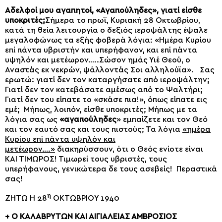
Αδελφοί μου αγαπητοί, «Αγαπούληδες», γιατί είσθε
υποκριτές;
Σήμερα το πρωΐ, Κυριακή 28 Οκτωβρίου,
κατά τη θεία λειτουργία ο δεξιός ιεροψάλτης έψαλε
μεγαλοφώνως τα εξής φοβερά λόγια: «Ημέρα Κυρίου
επί πάντα υβριστήν και υπερήφανον, και επί πάντα
υψηλόν και μετέωρον…..Σώσον ημάς Υιέ Θεού, ο
Αναστάς εκ νεκρών, ψάλλοντάς Σοι αλληλούϊα». Σας
ερωτώ: γιατί δεν τον καταργήσατε από ιεροψάλτην;
Γιατί δεν τον κατεβάσατε αμέσως από το Ψαλτήρι;
Γιατί δεν του είπατε το «σκάσε πια!», όπως είπατε εις
εμέ; Μήπως, λοιπόν, είσθε υποκριτές; Μήπως με τα
λόγια σας ως
«αγαπούληδες
» εμπαίζετε και τον Θεό
και τον εαυτό σας και τους πιστούς; Τα λόγια
«ημέρα
Κυρίου επί πάντα υψηλόν και
μετέωρον….»
διακηρύσσουν, ότι ο Θεός ενίοτε είναι
ΚΑΙ ΤΙΜΩΡΟΣ! Τιμωρεί τους υβριστές, τους
υπερήφανους, γενικώτερα δε τους ασεβείς! Περαστικά
σας!
η
ΖΗΤΩ Η 28
ΟΚΤΩΒΡΙΟΥ 1940
+ Ο ΚΑΛΑΒΡΥΤΩΝ ΚΑΙ ΑΙΓΙΑΛΕΙΑΣ ΑΜΒΡΟΣΙΟΣ