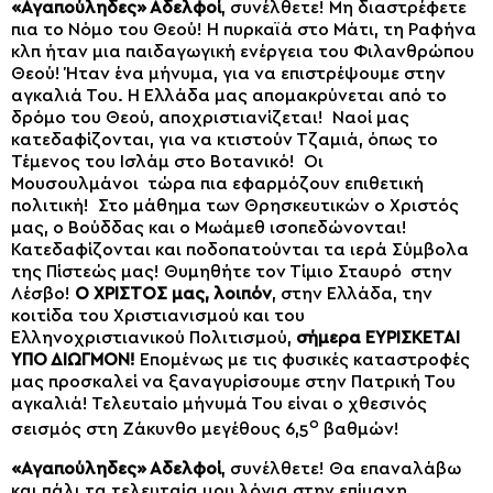
«Αγαπούληδες» Αδελφοί
, συνέλθετε! Μη διαστρέφετε
πια το Νόμο του Θεού! Η πυρκαϊά στο Μάτι, τη Ραφήνα
κλπ ήταν μια παιδαγωγική ενέργεια του Φιλανθρώπου
Θεού! Ήταν ένα μήνυμα, για να επιστρέψουμε στην
αγκαλιά Του. Η Ελλάδα μας απομακρύνεται από το
δρόμο του Θεού, αποχριστιανίζεται! Ναοί μας
κατεδαφίζονται, για να κτιστούν Τζαμιά, όπως το
Τέμενος του Ισλάμ στο Βοτανικό! Οι
Μουσουλμάνοι τώρα πια εφαρμόζουν επιθετική
πολιτική! Στο μάθημα των Θρησκευτικών ο Χριστός
μας, ο Βούδδας και ο Μωάμεθ ισοπεδώνονται!
Κατεδαφίζονται και ποδοπατούνται τα ιερά Σύμβολα
της Πίστεώς μας! Θυμηθήτε τον Τίμιο Σταυρό στην
Λέσβο!
Ο ΧΡΙΣΤΟΣ μας, λοιπόν
, στην Ελλάδα, την
κοιτίδα του Χριστιανισμού και του
Ελληνοχριστιανικού Πολιτισμού,
σήμερα ΕΥΡΙΣΚΕΤΑΙ
ΥΠΟ ΔΙΩΓΜΟΝ!
Επομένως με τις φυσικές καταστροφές
μας προσκαλεί να ξαναγυρίσουμε στην Πατρική Του
αγκαλιά! Τελευταίο μήνυμά Του είναι ο χθεσινός
ο
σεισμός στη Ζάκυνθο μεγέθους 6,5
βαθμών!
«Αγαπούληδες» Αδελφοί
, συνέλθετε! Θα επαναλάβω
και πάλι τα τελευταία μου λόγια στην επίμαχη