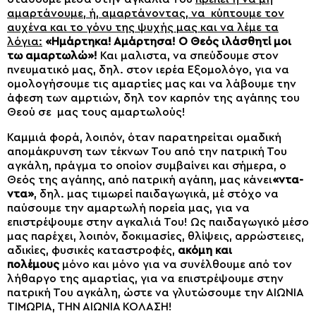
αμαρτάνουμε, ή, αμαρτάνοντας, να κύπτουμε τον
αυχένα και το γόνυ της ψυχής μας και να λέμε τα
λόγια:
«Ημάρτηκα! Αμάρτησα! Ο Θεός ιλάσθητί μοι
τω αμαρτωλώ»!
Και μαλιστα, να σπεύδουμε στον
πνευματικό μας, δηλ. στον ιερέα Εξομολόγο, για να
ομολογήσουμε τις αμαρτίες μας και να λάβουμε την
άφεση των αμρτιών, δηλ τον καρπόν της αγάπης του
Θεού σε μας τους αμαρτωλούς!
Καμμιά φορά, λοιπόν, όταν παρατηρείται ομαδική
απομάκρυνση των τέκνων Του από την πατρική Του
αγκάλη, πράγμα το οποίον συμβαίνει και σήμερα, ο
Θεός της αγάπης, από πατρική αγάπη, μας κάνει
«ντα-
ντα»
, δηλ. μας τιμωρεί παιδαγωγικά, μέ στόχο να
παύσουμε την αμαρτωλή πορεία μας, για να
επιστρέψουμε στην αγκαλιά Του! Ως παιδαγωγικό μέσο
μας παρέχει, λοιπόν, δοκιμασίες, θλίψεις, αρρώστειες,
αδικίες, φυσικές καταστροφές,
ακόμη και
πολέμους
μόνο και μόνο για να συνέλθουμε από τον
λήθαργο της αμαρτίας, για να επιστρέψουμε στην
πατρική Του αγκάλη, ώστε να γλυτώσουμε την ΑΙΩΝΙΑ
ΤΙΜΩΡΙΑ, ΤΗΝ ΑΙΩΝΙΑ ΚΟΛΑΣΗ!