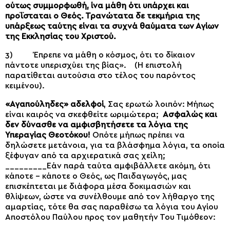
ούτως συμμορφωθή, ίνα μάθη ότι υπάρχει και
προΐσταται ο Θεός. Τρανώτατα δε τεκμήρια της
υπάρξεως ταύτης είναι τα συχνά θαύματα των Αγίων
της Εκκλησίας του Χριστού.
3) Έπρεπε να μάθη ο κόσμος, ότι το δίκαιον
πάντοτε υπερισχύει της βίας». (Η επιστολή
παρατίθεται αυτούσια στο τέλος του παρόντος
κειμένου).
«Αγαπούληδες» αδελφοί
, Σας ερωτώ λοιπόν: Μήπως
είναι καιρός να σκεφθείτε ωριμώτερα;
Ασφαλώς και
δεν δύνασθε να αμφισβητήσετε τα λόγια της
Υπεραγίας Θεοτόκου!
Οπότε μήπως πρέπει να
δηλώσετε μετάνοια, για τα βλάσφημα λόγια, τα οποία
ξέφυγαν από τα αρχιερατικά σας χείλη;
_________Εάν παρά ταύτα αμφιβάλλετε ακόμη, ότι
κάποτε – κάποτε ο Θεός, ως Παιδαγωγός, μας
επισκέπτεται με διάφορα μέσα δοκιμασιών και
θλίψεων, ώστε να συνέλθουμε από τον λήθαργο της
αμαρτίας, τότε θα σας παραθέσω τα λόγια του Αγίου
Αποστόλου Παύλου προς τον μαθητήν Του Τιμόθεον: