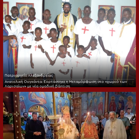
Πατριαρχείο Αλεξανδρείας
Ανατολική Ουγκάντα: Εορτάστηκε η Μεταμόρφωση στο «χωριό των
Λαρισαίων» με νέα ομαδική βάπτιση