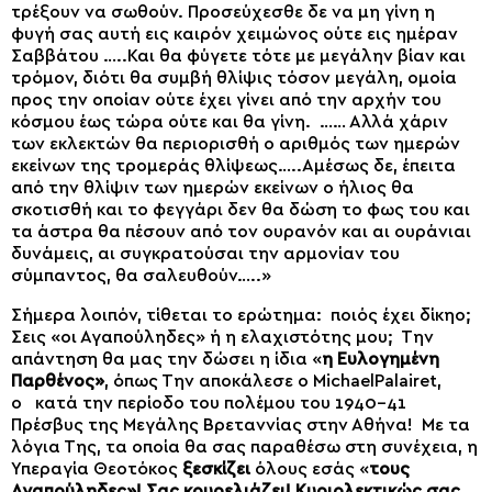
τρέξουν να σωθούν. Προσεύχεσθε δε να μη γίνη η
φυγή σας αυτή εις καιρόν χειμώνος ούτε εις ημέραν
Σαββάτου …..Και θα φύγετε τότε με μεγάλην βίαν και
τρόμον, διότι θα συμβή θλίψις τόσον μεγάλη, ομοία
προς την οποίαν ούτε έχει γίνει από την αρχήν του
κόσμου έως τώρα ούτε και θα γίνη. …… Αλλά χάριν
των εκλεκτών θα περιορισθή ο αριθμός των ημερών
εκείνων της τρομεράς θλίψεως…..Αμέσως δε, έπειτα
από την θλίψιν των ημερών εκείνων ο ήλιος θα
σκοτισθή και το φεγγάρι δεν θα δώση το φως του και
τα άστρα θα πέσουν από τον ουρανόν και αι ουράνιαι
δυνάμεις, αι συγκρατούσαι την αρμονίαν του
σύμπαντος, θα σαλευθούν…..»
Σήμερα λοιπόν, τίθεται το ερώτημα: ποιός έχει δίκηο;
Σεις «οι Αγαπούληδες» ή η ελαχιστότης μου; Την
απάντηση θα μας την δώσει η ίδια «
η Ευλογημένη
Παρθένος»
, όπως Την αποκάλεσε ο MichaelPalairet,
ο κατά την περίοδο του πολέμου του 1940-41
Πρέσβυς της Μεγάλης Βρεταννίας στην Αθήνα! Με τα
λόγια Της, τα οποία θα σας παραθέσω στη συνέχεια, η
Υπεραγία Θεοτόκος
ξεσκίζει
όλους εσάς «
τους
Αγαπούληδες»
! Σας κουρελιάζει! Κυριολεκτικώς σας