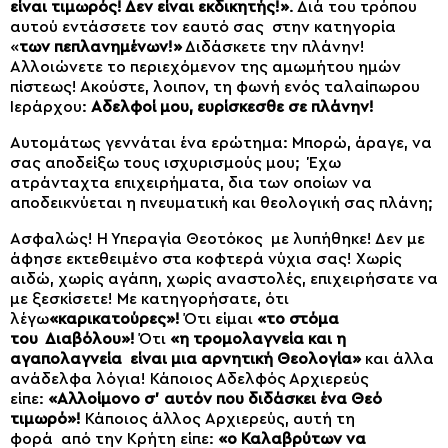
είναι τιμωρός! Δεν είναι εκδικητής!»
. Διά του τρόπου
αυτού εντάσσετε τον εαυτό σας στην κατηγορία
«
των πεπλανημένων!»
Διδάσκετε την πλάνην!
Αλλοιώνετε το περιεχόμενον της αμωμήτου ημών
πίστεως! Ακούστε, λοιπον, τη φωνή ενός ταλαίπωρου
Ιεράρχου:
Αδελφοί μου, ευρίσκεσθε σε πλάνην!
Αυτομάτως γεννάται ένα ερώτημα: Μπορώ, άραγε, να
σας αποδείξω τους ισχυρισμούς μου; Έχω
ατράνταχτα επιχειρήματα, δια των οποίων να
αποδεικνύεται η πνευματική και θεολογική σας πλάνη;
Ασφαλώς! Η Υπεραγία Θεοτόκος με λυπήθηκε! Δεν με
άφησε εκτεθειμένο στα κοφτερά νύχια σας! Χωρίς
αιδώ, χωρίς αγάπη, χωρίς αναστολές, επιχειρήσατε να
με ξεσκίσετε! Με κατηγορήσατε, ότι
λέγω
«καρικατούρες»!
Ότι είμαι
«το στόμα
του Διαβόλου»!
Ότι
«η τρομολαγνεία και η
αγαπολαγνεία είναι μια αρνητική Θεολογία»
και άλλα
ανάδελφα λόγια! Κάποιος Αδελφός Αρχιερεύς
είπε:
«Αλλοίμονο σ’ αυτόν που διδάσκει ένα Θεό
τιμωρό»!
Κάποιος άλλος
Αρχιερεύς, αυτή τη
φορά από την Κρήτη είπε:
«ο Καλαβρύτων να