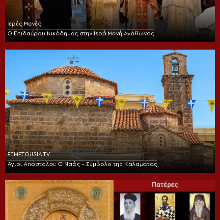
Ιερές Μονές
Ο Επιδαύρου Νικόδημος στην Ιερά Μονή Αγάθωνος
PEMPTOUSIA TV
Άγιοι Απόστολοι: Ο Ναός – Σύμβολο της Καλαμάτας