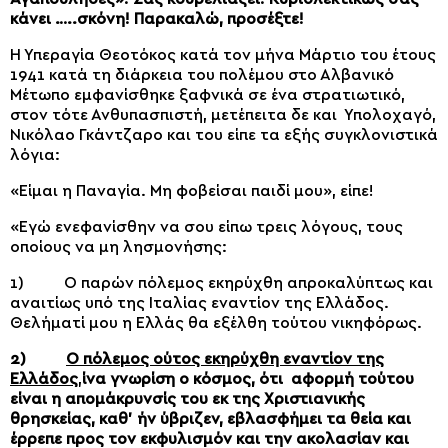
κάνει …..σκόνη! Παρακαλώ, προσέξτε!
Η Υπεραγία Θεοτόκος κατά τον μήνα Μάρτιο του έτους
1941 κατά τη διάρκεια του πολέμου στο Αλβανικό
Μέτωπο εμφανίσθηκε ξαφνικά σε ένα στρατιωτικό,
στον τότε Ανθυπασπιστή, μετέπειτα δε και Υπολοχαγό,
Νικόλαο Γκάντζαρο και του είπε τα εξής συγκλονιστικά
λόγια:
«Είμαι η Παναγία. Μη φοβείσαι παιδί μου», είπε!
«Εγώ ενεφανίσθην να σου είπω τρεις λόγους, τους
οποίους να μη λησμονήσης:
1) Ο παρών πόλεμος εκηρύχθη απροκαλύπτως και
αναιτίως υπό της Ιταλίας εναντίον της Ελλάδος.
Θελήματί μου η Ελλάς θα εξέλθη τούτου νικηφόρως.
2)
Ο πόλεμος ούτος εκηρύχθη εναντίον της
Ελλάδος
,
ίνα γνωρίση ο κόσμος, ότι αφορμή τούτου
είναι η απομάκρυνσίς του εκ της Χριστιανικής
θρησκείας, καθ’ ήν ύβριζεν, εβλασφήμει τα θεία και
έρρεπε προς τον εκφυλισμόν και την ακολασίαν και