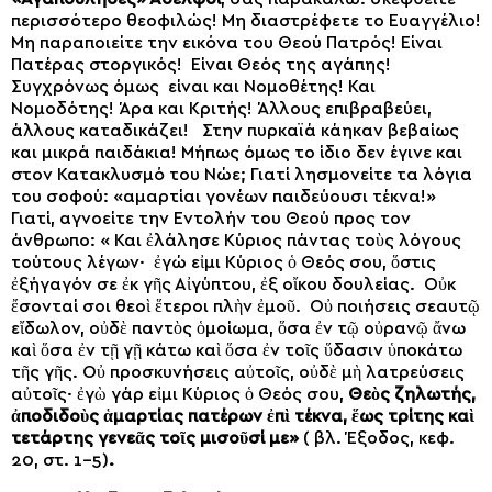
περισσότερο θεοφιλώς! Μη διαστρέφετε το Ευαγγέλιο!
Μη παραποιείτε την εικόνα του Θεού Πατρός! Είναι
Πατέρας στοργικός! Είναι Θεός της αγάπης!
Συγχρόνως όμως είναι και Νομοθέτης! Και
Νομοδότης! Άρα και Κριτής! Άλλους επιβραβεύει,
άλλους καταδικάζει! Στην πυρκαϊά κάηκαν βεβαίως
και μικρά παιδάκια! Μήπως όμως το ίδιο δεν έγινε και
στον Κατακλυσμό του Νώε; Γιατί λησμονείτε τα λόγια
του σοφού: «αμαρτίαι γονέων παιδεύουσι τέκνα!»
Γιατί, αγνοείτε την Εντολήν του Θεού προς τον
άνθρωπο: « Και ἐλάλησε Κύριος πάντας τοὺς λόγους
τούτους λέγων· ἐγώ εἰμι Κύριος ὁ Θεός σου, ὅστις
ἐξήγαγόν σε ἐκ γῆς Αἰγύπτου, ἐξ οἴκου δουλείας. Οὐκ
ἔσονταί σοι θεοὶ ἕτεροι πλὴν ἐμοῦ. Οὐ ποιήσεις σεαυτῷ
εἴδωλον, οὐδὲ παντὸς ὁμοίωμα, ὅσα ἐν τῷ οὐρανῷ ἄνω
καὶ ὅσα ἐν τῇ γῇ κάτω καὶ ὅσα ἐν τοῖς ὕδασιν ὑποκάτω
τῆς γῆς. Οὐ προσκυνήσεις αὐτοῖς, οὐδὲ μὴ λατρεύσεις
αὐτοῖς· ἐγὼ γάρ εἰμι Κύριος ὁ Θεός σου,
Θεὸς ζηλωτής,
ἀποδιδοὺς ἁμαρτίας πατέρων ἐπὶ τέκνα, ἕως τρίτης καὶ
τετάρτης γενεᾶς τοῖς μισοῦσί με»
( βλ. Έξοδος, κεφ.
20, στ. 1-5)
.