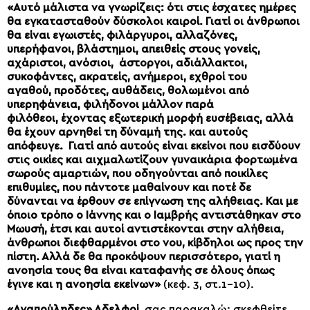
«
Αυτό μάλιστα να γνωρίζεις: ότι στις έσχατες ημέρες
θα εγκατασταθούν δύσκολοι καιροί. Γιατί οι άνθρωποι
θα είναι εγωιστές, φιλάργυροι, αλλαζόνες,
υπερήφανοι, βλάστημοι, απειθείς στους γονείς,
αχάριστοι, ανόσιοι, άστοργοι, αδιάλλακτοι,
συκοφάντες, ακρατείς, ανήμεροι, εχθροί του
αγαθού, προδότες, αυθάδεις, θολωμένοι από
υπερηφάνεια, φιλήδονοι μάλλον παρά
φιλόθεοι, έχοντας εξωτερική μορφή ευσέβειας, αλλά
θα έχουν αρνηθεί τη δύναμή της. και αυτούς
απόφευγε. Γιατί από αυτούς είναι εκείνοι που εισδύουν
στις οικίες και αιχμαλωτίζουν γυναικάρια φορτωμένα
σωρούς αμαρτιών, που οδηγούνται από ποικίλες
επιθυμίες, που πάντοτε μαθαίνουν και ποτέ δε
δύνανται να έρθουν σε επίγνωση της αλήθειας. Και με
όποιο τρόπο ο Ιάννης και ο Ιαμβρής αντιστάθηκαν στο
Μωυσή, έτσι και αυτοί αντιστέκονται στην αλήθεια,
άνθρωποι διεφθαρμένοι στο νου, κίβδηλοι ως προς την
πίστη. Αλλά δε θα προκόψουν περισσότερο, γιατί η
ανοησία τους θα είναι καταφανής σε όλους όπως
έγινε και η ανοησία εκείνων»
(κεφ. 3, στ.1-10).
«Αγαπούληδες» Αδελφοί
, σας παρακαλώ: σκεφθείτε