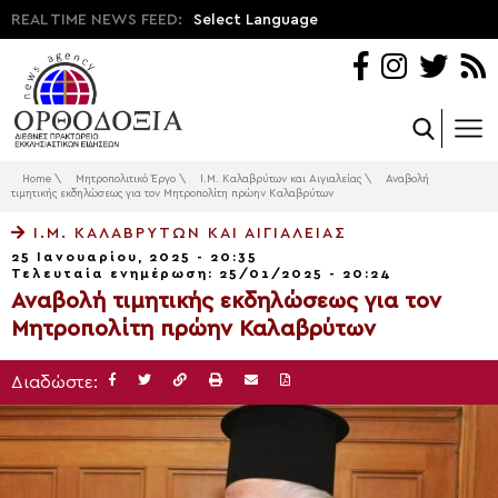
REAL TIME NEWS FEED:
Select Language
Home
\
Μητροπολιτικό Έργο
\
Ι.Μ. Καλαβρύτων και Αιγιαλείας
\
Αναβολή
τιμητικής εκδηλώσεως για τον Μητροπολίτη πρώην Καλαβρύτων
Ι.Μ. ΚΑΛΑΒΡΎΤΩΝ ΚΑΙ ΑΙΓΙΑΛΕΊΑΣ
25 Ιανουαρίου, 2025 - 20:35
Τελευταία ενημέρωση: 25/01/2025 - 20:24
Αναβολή τιμητικής εκδηλώσεως για τον
Μητροπολίτη πρώην Καλαβρύτων
Διαδώστε: