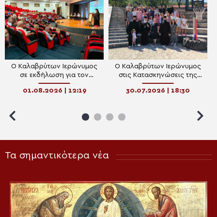
Ο Καλαβρύτων Ιερώνυμος
Ο Καλαβρύτων Ιερώνυμος
σε εκδήλωση για τον
στις Κατασκηνώσεις της
Καθηγητή Νανοτεχνολογίας
Μητροπόλεως “ΤΟ ΟΡΑΜΑ”
01.08.2026 | 12:19
30.07.2026 | 18:30
Θέμη Προδρομάκη
Τα σημαντικότερα νέα