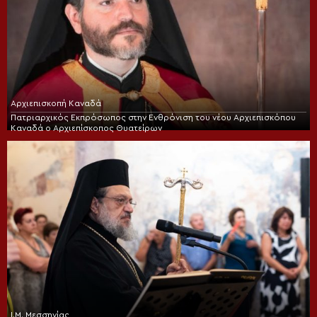
Αρχιεπισκοπή Καναδά
Πατριαρχικός Εκπρόσωπος στην Ενθρόνιση του νέου Αρχιεπισκόπου
Καναδά ο Αρχιεπίσκοπος Θυατείρων
Ι.Μ. Μεσσηνίας