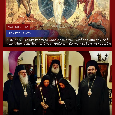
06.08.2026 | 7:00
PEMPTOUSIA TV
ΖΩΝΤΑΝΑ: Η εορτή της Μεταμορφώσεως του Σωτήρος από τον Ιερό
Ναό Αγίου Γεωργίου Παπάγου – Ψάλλει η Ελληνική Βυζαντινή Χορωδία