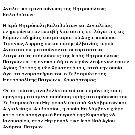
Αναλυτικά η ανακοίνωση της Μητροπόλεως
Καλαβρύτων:
Η Ιερά Μητρόπολη Καλαβρύτων και Αιγιαλείας
ενημερώνει τον ευσεβή λαό αυτής ότι λόγω της εις
Κύριον εκδημίας του μακαριστού Αρχιεπισκόπου
Τιράνων, Δυρραχίου και πάσης Αλβανίας κυρού
Αναστασίου, ματαιώνονται οι εορταστικές
λατρευτικές εκδηλώσεις της Ιεράς Μητροπόλεως
Πατρών επί τη ανακομιδή των ιερών λειψάνων του εν
Αγίοις Πατρός ημών Χρυσοστόμου, κατά την οποία
άγει τα ονομαστήριά του ο Σεβασμιώτατος
Μητροπολίτης Πατρών κ. Χρυσόστομος.
Ως εκ τούτου, αναβάλλεται επί του παρόντος και η
προγραμματισμένη απόδοση τιμής στο πρόσωπο του
Σεβασμιωτάτου Μητροπολίτου από Καλαβρύτων και
Αιγιαλείας κ. Αμβροσίου, η οποία θα λάμβανε χώρα
κατά τον πανηγυρικό Εσπερινό της Κυριακής 26
Ιανουαρίου, στον Μητροπολιτικό Ιερό Ναό Αγίου
Ανδρέου Πατρών.