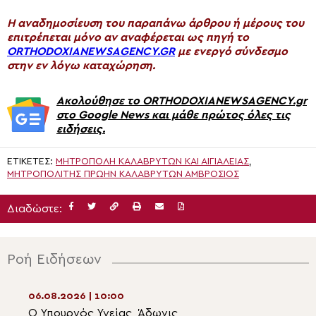
H αναδημοσίευση του παραπάνω άρθρου ή μέρους του
επιτρέπεται μόνο αν αναφέρεται ως πηγή το
ORTHODOXIANEWSAGENCY.GR
με ενεργό σύνδεσμο
στην εν λόγω καταχώρηση.
Ακολούθησε το ORTHODOXIANEWSAGENCY.gr
στο Google News και μάθε πρώτος όλες τις
ειδήσεις.
ΕΤΙΚΈΤΕΣ:
ΜΗΤΡΌΠΟΛΗ ΚΑΛΑΒΡΎΤΩΝ ΚΑΙ ΑΙΓΙΑΛΕΊΑΣ
,
ΜΗΤΡΟΠΟΛΊΤΗΣ ΠΡΏΗΝ ΚΑΛΑΒΡΎΤΩΝ ΑΜΒΡΌΣΙΟΣ
Διαδώστε:
Ροή Ειδήσεων
06.08.2026 | 10:00
06.08.2026 | 08:3
Ο Υπουργός Υγείας, Άδωνις
Ο νέος Πρέσβης