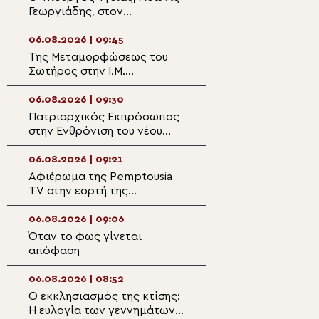
Γεωργιάδης, στον
Γεωργίας στο Ισ
Μητροπολίτη Φθιώτιδος
Πατριάρχη Ιερο
Συμεών
06.08.2026 | 09:45
06.08.2026 | 08:2
Της Μεταμορφώσεως του
Κυβερνοεπίθεση 
Σωτήρος στην Ι.Μ.
ιστοσελίδα της
Ασωμάτων Πετράκη
Κοινότητας στη 
06.08.2026 | 09:30
06.08.2026 | 08:0
Πατριαρχικός Εκπρόσωπος
Ο Επιδαύρου Νι
στην Ενθρόνιση του νέου
στην Ι.Μ. Μετα
Αρχιεπισκόπου Καναδά ο
Καμένων Βούρλ
Αρχιεπίσκοπος Θυατείρων
06.08.2026 | 09:21
06.08.2026 | 07:5
Αφιέρωμα της Pemptousia
Ο Εσπερινός της
TV στην εορτή της
Μεταμορφώσεως
Μεταμορφώσεως του
Κέρκυρα
Σωτήρος
06.08.2026 | 09:06
06.08.2026 | 07:4
Όταν το φως γίνεται
6 Αυγούστου: Η
απόφαση
Μεταμόρφωση τ
Χριστού
06.08.2026 | 08:52
06.08.2026 | 07:3
Ο εκκλησιασμός της κτίσης:
Σερρών Θεολόγο
Η ευλογία των γεννημάτων
αναζητά φλογερ